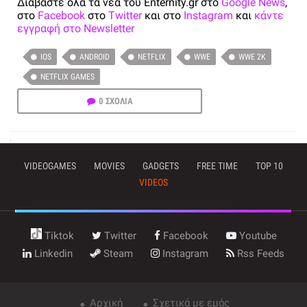
Διαβάστε όλα τα νέα του Enternity.gr στο
Google News
,
στο
Facebook
στο
Twitter
και στο
Instagram
και
κάντε
εγγραφή στο Newsletter
IOS
ANDROID
NETFLIX
WWE
WWE 2K
NETFLIX GAMES
0 ΣΧΟΛΙΑ
VIDEOGAMES
MOVIES
GADGETS
FREE TIME
TOP 10
VIDEOS
Tiktok
Twitter
Facebook
Youtube
Linkedin
Steam
Instagram
Rss Feeds
Αρχική
Σχετικά με εμάς