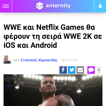
WWE και Netflix Games θα
φέρουν τη σειρά WWE 2K σε
iOS και Android
από
Στυλιανός Αλμπανίδης
31/01/25
0