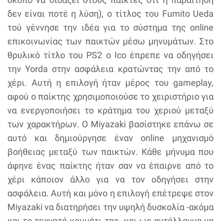
δεν είναι ποτέ η λύση), ο τίτλος του Fumito Ueda
τού γέννησε την ιδέα για το σύστημα της online
επικοινωνίας των παικτών μέσω μηνυμάτων. Στο
θρυλικό τίτλο του PS2 o Ico έπρεπε να οδηγήσει
την Yorda στην ασφάλεια κρατώντας την από το
χέρι. Αυτή η επιλογή ήταν μέρος του gameplay,
αφού ο παίκτης χρησιμοποιούσε το χειριστήριο για
να ενεργοποιήσει το κράτημα του χεριού μεταξύ
των χαρακτήρων. Ο Miyazaki βασίστηκε επάνω σε
αυτό και δημιούργησε έναν online μηχανισμό
βοήθειας μεταξύ των παικτών. Κάθε μήνυμα που
άφηνε ένας παίκτης ήταν σαν να έπαιρνε από το
χέρι κάποιον άλλο για να τον οδηγήσει στην
ασφάλεια. Αυτή και μόνο η επιλογή επέτρεψε στον
Miyazaki να διατηρήσει την υψηλή δυσκολία -ακόμα
και το τεχνητό κομμάτι της- και ως αντάλλαγμα να