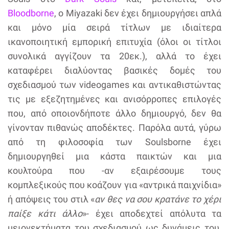
Bloodborne
, ο Miyazaki δεν έχει δημιουργήσει απλά
και μόνο μία σειρά τίτλων με ιδιαίτερα
ικανοποιητική εμπορική επιτυχία (όλοι οι τίτλοι
συνολικά αγγίζουν τα 20εκ.), αλλά το έχει
καταφέρει διαλύοντας βασικές δομές του
σχεδιασμού των videogames και αντικαθιστώντας
τις με εξεζητημένες και ανισόρροπες επιλογές
που, από οποιονδήποτε άλλο δημιουργό, δεν θα
γίνονταν πιθανώς αποδέκτες. Παρόλα αυτά, γύρω
από τη φιλοσοφία των Soulsborne έχει
δημιουργηθεί μια κάστα παικτών και μια
κουλτούρα που -αν εξαιρέσουμε τους
κομπλεξικούς που κοάζουν για «αντρικά παιχνίδια»
ή απόψεις του στιλ «
αν θες να σου κρατάνε το χέρι
παίξε κάτι άλλο
»- έχει αποδεχτεί απόλυτα τα
μειονεκτήματα του σχεδιασμού ως δυνάμεις του,