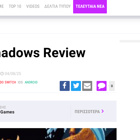
ME
TOP 10
VIDEOS
ΔΕΛΤΙΑ ΤΥΠΟΥ
ΤΕΛΕΥΤΑΙΑ ΝΕΑ
Shadows Review
04/08/25
DO SWITCH
IOS
ANDROID
0
ΟΣΗΣ
ΠΕΡΙΣΣΟΤΕΡΑ
n Games