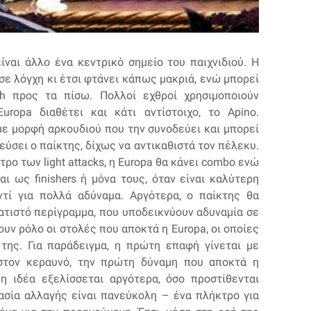
ίναι άλλο ένα κεντρικό σημείο του παιχνιδιού. Η
σε λόγχη κι έτσι φτάνει κάπως μακριά, ενώ μπορεί
h προς τα πίσω. Πολλοί εχθροί χρησιμοποιούν
uropa διαθέτει και κάτι αντίστοιχο, το Apino.
με μορφή αρκουδιού που την συνοδεύει και μπορεί
εύσει ο παίκτης, δίχως να αντικαθιστά τον πέλεκυ.
ο των light attacks, η Europa θα κάνει combo ενώ
αι ως finishers ή μόνα τους, όταν είναι καλύτερη
τί για πολλά αδύναμα. Αργότερα, ο παίκτης θα
ατιστό περίγραμμα, που υποδεικνύουν αδυναμία σε
ουν ρόλο οι στολές που αποκτά η Europa, οι οποίες
 της. Για παράδειγμα, η πρώτη επαφή γίνεται με
 στον κεραυνό, την πρώτη δύναμη που αποκτά η
η ιδέα εξελίσσεται αργότερα, όσο προστίθενται
κασία αλλαγής είναι πανεύκολη – ένα πλήκτρο για