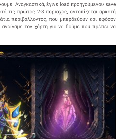
ουμε. Αναγκαστικά, έγινε load προηγούμενου save
ετά τις πρώτες 2-3 περιοχές, εντοπίζεται αρκετή
άτια περιβάλλοντος, που μπερδεύουν και εφόσον
 ανοίγαμε τον χάρτη για να δούμε πού πρέπει να