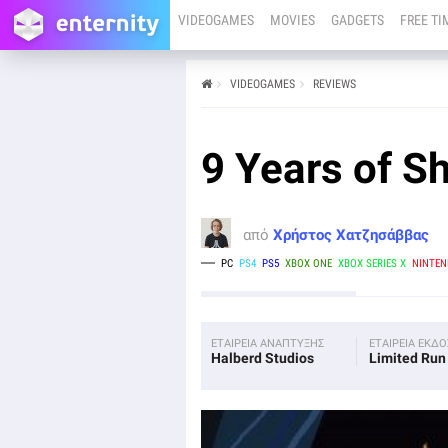
VIDEOGAMES
MOVIES
GADGETS
FREE TI
VIDEOGAMES
REVIEWS
από
Χρήστος Χατζησάββας
04/08/25
PC
PS4
PS5
XBOX ONE
XBOX SERIES X
NINTENDO SWITCH
9 Years of 
IOS
ANDROID
Το 9 Years of Shadows, ένα Metroidvania με επιρροές
από κλασικά anime και ελληνική μυθολογία,
εμφανίζεται σε νέες πλατφόρμες και δεν μπορούσε να
από
Χρήστος Χατζησάββας
μην περάσει από το… μικροσκόπιό μας.
PC
PS4
PS5
XBOX ONE
XBOX SERIES X
NINTEN
ΕΤΑΙΡΕΙΑ ΑΝΑΠΤΥΞΗΣ
ΕΤΑΙΡΕΙΑ ΕΚΔ
Halberd Studios
Limited Ru