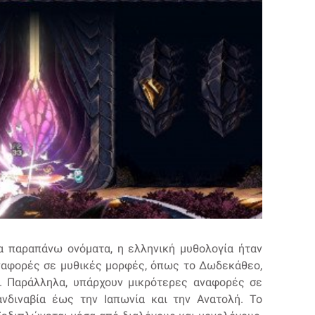
α παραπάνω ονόματα, η ελληνική μυθολογία ήταν
αναφορές σε μυθικές μορφές, όπως το Δωδεκάθεο,
δι. Παράλληλα, υπάρχουν μικρότερες αναφορές σε
νδιναβία έως την Ιαπωνία και την Ανατολή. Το