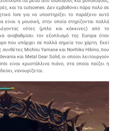
ξεδιπλώνεται μέσα από διαλόγους και μονολόγους,
ς, και τα cutscenes. Δεν εμβαθύνει πάρα πολύ σε
ητικό lore για να υποστηρίξει το παράξενο αυτό
α είναι η μουσική, στην οποία στηρίζονται πολλά
λλέγοντας νότες (μπλε και κόκκινες) από το
να αναβαθμίσει τον εξοπλισμό της Europa όταν
ώρο που υπάρχει σε πολλά σημεία του χάρτη. Εκεί
 συνθέτες Michiru Yamane και Norihiko Hibino, που
evania και Metal Gear Solid, οι οποίοι λειτουργούν
nts είναι κρυστάλλινα πιάνο, στα οποία παίζει η
δεύει, νανουρίζεται.