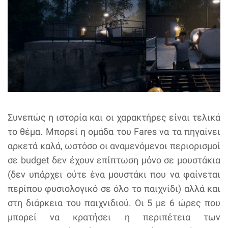
Συνεπώς η ιστορία και οι χαρακτήρες είναι τελικά
το θέμα. Μπορεί η ομάδα του Fares να τα πηγαίνει
αρκετά καλά, ωστόσο οι αναμενόμενοι περιορισμοί
σε budget δεν έχουν επίπτωση μόνο σε μουστάκια
(δεν υπάρχει ούτε ένα μουστάκι που να φαίνεται
περίπου φυσιολογικό σε όλο το παιχνίδι) αλλά και
στη διάρκεια του παιχνιδιού. Οι 5 με 6 ώρες που
μπορεί να κρατήσει η περιπέτεια των