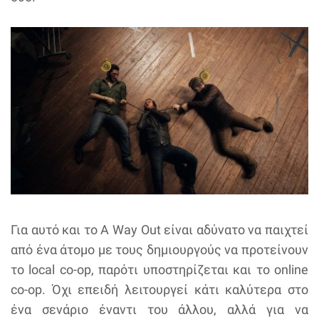
Για αυτό και το A Way Out είναι αδύνατο να παιχτεί
από ένα άτομο με τους δημιουργούς να προτείνουν
το local co-op, παρότι υποστηρίζεται και το online
co-op. Όχι επειδή λειτουργεί κάτι καλύτερα στο
ένα σενάριο έναντι του άλλου, αλλά για να