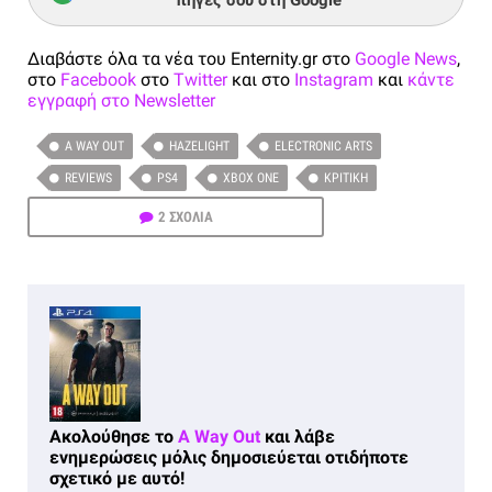
Διαβάστε όλα τα νέα του Enternity.gr στο
Google News
,
στο
Facebook
στο
Twitter
και στο
Instagram
και
κάντε
εγγραφή στο Newsletter
A WAY OUT
HAZELIGHT
ELECTRONIC ARTS
REVIEWS
PS4
XBOX ONE
ΚΡΙΤΙΚΉ
2 ΣΧΟΛΙΑ
Ακολούθησε το
A Way Out
και λάβε
ενημερώσεις μόλις δημοσιεύεται οτιδήποτε
σχετικό με αυτό!