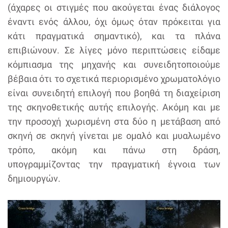
(άχαρες οι στιγμές που ακούγεται ένας διάλογος
έναντι ενός άλλου, όχι όμως όταν πρόκειται για
κάτι πραγματικά σημαντικό), και τα πλάνα
επιβιώνουν. Σε λίγες μόνο περιπτώσεις είδαμε
κόμπιασμα της μηχανής και συνειδητοποιούμε
βέβαια ότι το σχετικά περιορισμένο χρωματολόγιο
είναι συνειδητή επιλογή που βοηθά τη διαχείριση
της σκηνοθετικής αυτής επιλογής. Ακόμη και με
την προσοχή χωρισμένη στα δύο η μετάβαση από
σκηνή σε σκηνή γίνεται με ομαλό και μυαλωμένο
τρόπο, ακόμη και πάνω στη δράση,
υπογραμμίζοντας την πραγματική έγνοια των
δημιουργών.