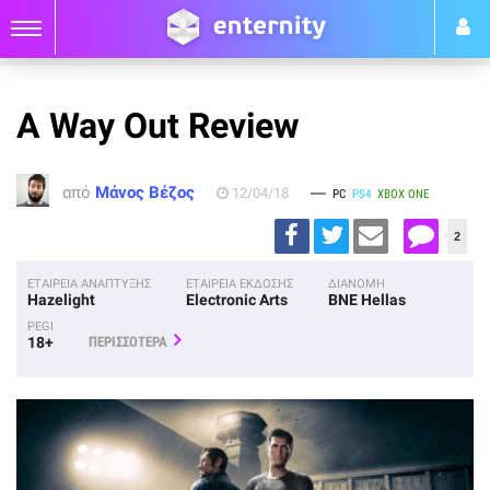
A Way Out Review
από
Μάνος Βέζος
12/04/18
PC
PS4
XBOX ONE
2
ΕΤΑΙΡΕΙΑ ΑΝΑΠΤΥΞΗΣ
ΕΤΑΙΡΕΙΑ ΕΚΔΟΣΗΣ
ΔΙΑΝΟΜΗ
Hazelight
Electronic Arts
BNE Hellas
PEGI
18+
ΠΕΡΙΣΣΟΤΕΡΑ