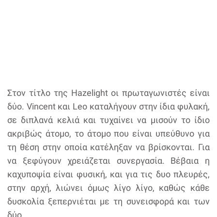
Στον τίτλο της Hazelight οι πρωταγωνιστές είναι
δύο. Vincent και Leo καταλήγουν στην ίδια φυλακή,
σε διπλανά κελιά και τυχαίνει να μισούν το ίδιο
ακριβώς άτομο, το άτομο που είναι υπεύθυνο για
τη θέση στην οποία κατέληξαν να βρίσκονται. Για
να ξεφύγουν χρειάζεται συνεργασία. Βέβαια η
καχυποψία είναι φυσική, και για τις δυο πλευρές,
στην αρχή, λιώνει όμως λίγο λίγο, καθώς κάθε
δυσκολία ξεπερνιέται με τη συνεισφορά και των
δύο.