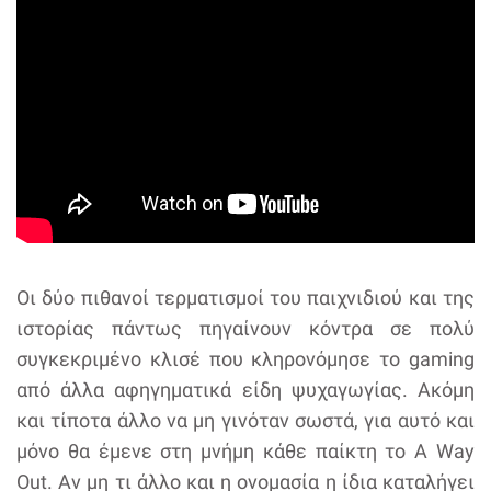
Οι δύο πιθανοί τερματισμοί του παιχνιδιού και της
ιστορίας πάντως πηγαίνουν κόντρα σε πολύ
συγκεκριμένο κλισέ που κληρονόμησε το gaming
από άλλα αφηγηματικά είδη ψυχαγωγίας. Ακόμη
και τίποτα άλλο να μη γινόταν σωστά, για αυτό και
μόνο θα έμενε στη μνήμη κάθε παίκτη το A Way
Out. Αν μη τι άλλο και η ονομασία η ίδια καταλήγει