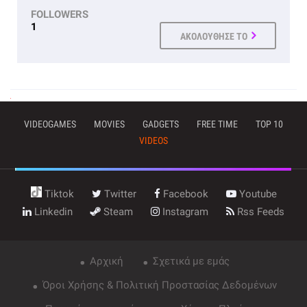
FOLLOWERS
1
ΑΚΟΛΟΥΘΗΣΕ ΤΟ
VIDEOGAMES
MOVIES
GADGETS
FREE TIME
TOP 10
VIDEOS
Tiktok
Twitter
Facebook
Youtube
Linkedin
Steam
Instagram
Rss Feeds
Αρχική
Σχετικά με εμάς
Όροι Χρήσης & Πολιτική Προστασίας Δεδομένων