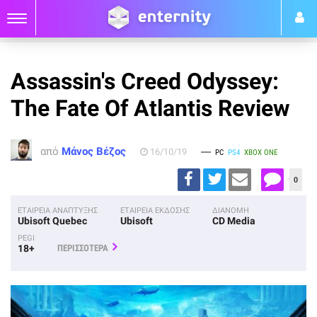
Assassin's Creed Odyssey:
The Fate Of Atlantis Review
από
Μάνος Βέζος
16/10/19
PC
PS4
XBOX ONE
0
ΕΤΑΙΡΕΙΑ ΑΝΑΠΤΥΞΗΣ
ΕΤΑΙΡΕΙΑ ΕΚΔΟΣΗΣ
ΔΙΑΝΟΜΗ
Ubisoft Quebec
Ubisoft
CD Media
PEGI
18+
ΠΕΡΙΣΣΟΤΕΡΑ