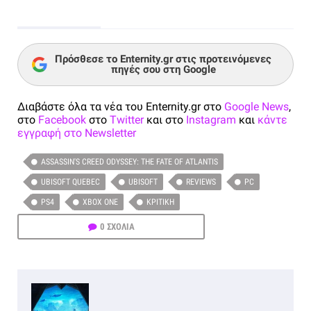
Πρόσθεσε το Enternity.gr στις προτεινόμενες
πηγές σου στη Google
Διαβάστε όλα τα νέα του Enternity.gr στο
Google News
,
στο
Facebook
στο
Twitter
και στο
Instagram
και
κάντε
εγγραφή στο Newsletter
ASSASSIN'S CREED ODYSSEY: THE FATE OF ATLANTIS
UBISOFT QUEBEC
UBISOFT
REVIEWS
PC
PS4
XBOX ONE
ΚΡΙΤΙΚΉ
0 ΣΧΟΛΙΑ