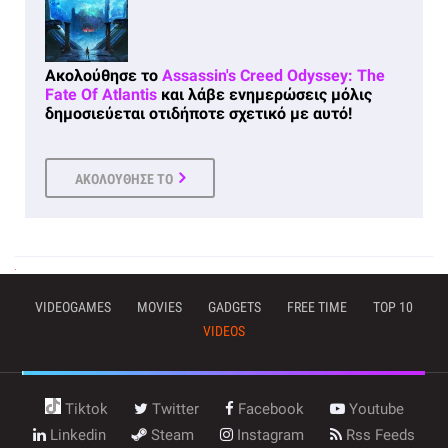
Ακολούθησε το
Assassin's Creed Odyssey: The
Fate Of Atlantis
και λάβε ενημερώσεις μόλις
δημοσιεύεται οτιδήποτε σχετικό με αυτό!
ΑΚΟΛΟΥΘΗΣΕ ΤΟ
VIDEOGAMES
MOVIES
GADGETS
FREE TIME
TOP 10
VIDEOS
Tiktok
Twitter
Facebook
Youtube
Linkedin
Steam
Instagram
Rss Feeds