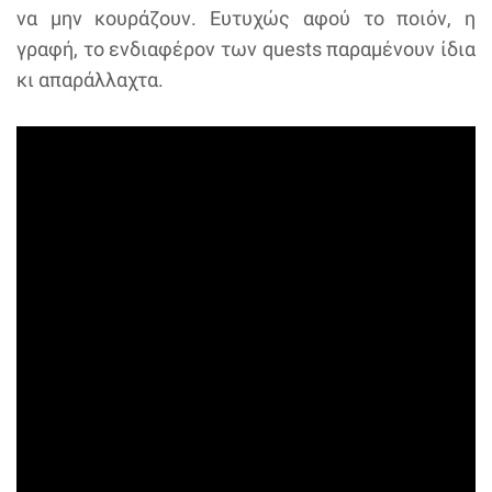
να μην κουράζουν. Ευτυχώς αφού το ποιόν, η
γραφή, το ενδιαφέρον των quests παραμένουν ίδια
κι απαράλλαχτα.