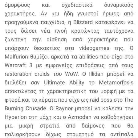
όμορφους και σχεδιαστικά δυναμικούς
χαρακτήρες. Αν και ήδη γνωστοί ήρωες από
προηγούμενα παιχνίδια, η Blizzard καταφέρνει να
τους δώσει νέα πνοή κρατώντας ταυτόχρονα
ζωντανή την αίσθηση από χαρακτήρες που
υπάρχουν δεκαετίες στα videogames της. Ο
Malfurion θυμίζει αρκετά τα abilities που είχε στο
Warcraft 3 με εμφανείςς επιδράσεις από τους
restoration druids του WoW. Ο Illidan μπορεί να
διαλέξει σαν Ultimate Ability το Metamorfosis
αποκτώντας τη χαρακτηριστική του μορφή με τα
φτερά και τα κέρατα που είχε ως raid boss στο The
Burning Crusade. Ο Raynor μπορεί να καλέσει τον
Hyperion στη μάχη και ο Azmodan να καθοδηγήσει
μια μικρή στρατιά από δαίμονες που θα
πολιορκήσουν δίχως σταματημό τα αντίπαλα