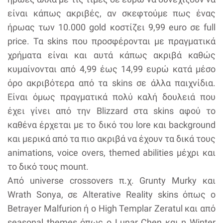
είναι κάπως ακριβές, αν σκεφτούμε πως ένας
ήρωας των 10.000 gold κοστίζει 9,99 euro σε full
price. Τα skins που προσφέρονται με πραγματικά
χρήματα είναι και αυτά κάπως ακριβά καθώς
κυμαίνονται από 4,99 έως 14,99 ευρώ κατά μέσο
όρο ακριβότερα από τα skins σε άλλα παιχνίδια.
Είναι όμως πραγματικά πολύ καλή δουλειά που
έχει γίνει από την Blizzard στα skins αφού το
καθένα έρχεται με το δικό του lore και background
και μερικά από τα πιο ακριβά να έχουν τα δικά τους
animations, voice overs, themed abilities μέχρι και
το δικό τους mount.
Από universe crossovers π.χ. Grunty Murky και
Wrath Sonya, σε Alterative Reality skins όπως ο
Betrayer Malfurion ή ο High Templar Zeratul και από
seasonal themes όπως ο Lunar Chen και η Winter