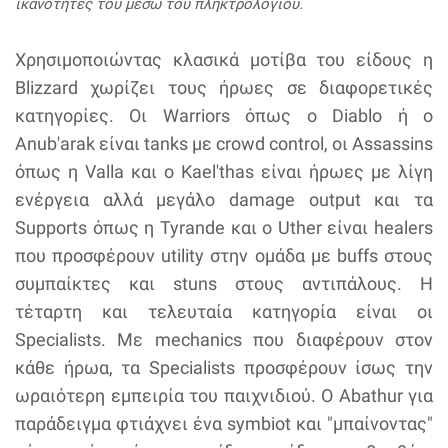
ικανότητες του μέσω του πληκτρολογίου.
Χρησιμοποιώντας κλασικά μοτίβα του είδους η
Blizzard χωρίζει τους ήρωες σε διαφορετικές
κατηγορίες. Οι Warriors όπως ο Diablo ή ο
Anub'arak είναι tanks με crowd control, οι Assassins
όπως η Valla και ο Kael'thas είναι ήρωες με λίγη
ενέργεια αλλά μεγάλο damage output και τα
Supports όπως η Tyrande και ο Uther είναι healers
που προσφέρουν utility στην ομάδα με buffs στους
συμπαίκτες και stuns στους αντιπάλους. Η
τέταρτη και τελευταία κατηγορία είναι οι
Specialists. Mε mechanics που διαφέρουν στον
κάθε ήρωα, τα Specialists προσφέρουν ίσως την
ωραιότερη εμπειρία του παιχνιδιού. Ο Abathur για
παράδειγμα φτιάχνει ένα symbiot και "μπαίνοντας"