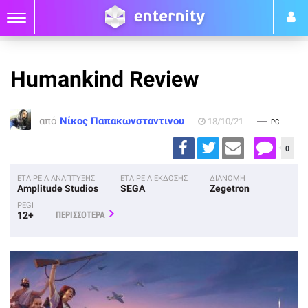
Humankind Review
από
Νίκος Παπακωνσταντινου
18/10/21
PC
0
ΕΤΑΙΡΕΙΑ ΑΝΑΠΤΥΞΗΣ
ΕΤΑΙΡΕΙΑ ΕΚΔΟΣΗΣ
ΔΙΑΝΟΜΗ
Amplitude Studios
SEGA
Zegetron
PEGI
12+
ΠΕΡΙΣΣΟΤΕΡΑ