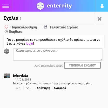
Σχόλια
1
Monster Energy Supercross:
Παρακολούθηση
Τελευταίο Σχόλιο
Βοήθεια
The Official Videogame
Για να μπορέσετε να προσθέσετε σχόλιο θα πρέπει πρώτα να
Review
έχετε κάνει
login
!
από
Δημήτρης Βασιλάκης
07/03/18
3000 χαρακτήρες ακόμα
PC
PS4
XBOX ONE
NINTENDO SWITCH
1
john-data
11/03/2018
Μόνο και μόνο απο το όνομα ήταν στανταράκι η αποτυχία...
ΕΤΑΙΡΕΙΑ ΑΝΑΠΤΥΞΗΣ
ΕΤΑΙΡΕΙΑ ΕΚΔΟΣΗΣ
ΔΙΑΝΟΜΗ
1
0
Απάντηση
Αναφορά
Milestone
Square Enix
BNE Hellas
PEGI
3+
ΠΕΡΙΣΣΟΤΕΡΑ