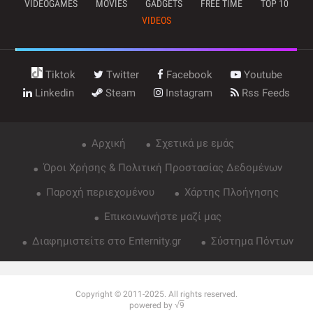
VIDEOGAMES
MOVIES
GADGETS
FREE TIME
TOP 10
VIDEOS
Tiktok
Twitter
Facebook
Youtube
Linkedin
Steam
Instagram
Rss Feeds
Αρχική
Σχετικά με εμάς
Όροι Χρήσης & Πολιτική Προστασίας Δεδομένων
Παροχή περιεχομένου
Χάρτης Πλοήγησης
Επικοινωνήστε μαζί μας
Διαφημιστείτε στο Enternity.gr
Σύστημα Πόντων
Copyright © 2011-2025. All rights reserved.
powered by √
9