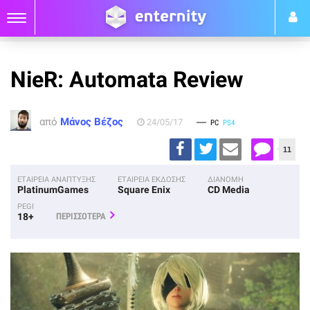
NieR: Automata Review
από
Μάνος Βέζος
24/05/17
PC
PS4
11
ΕΤΑΙΡΕΙΑ ΑΝΑΠΤΥΞΗΣ
ΕΤΑΙΡΕΙΑ ΕΚΔΟΣΗΣ
ΔΙΑΝΟΜΗ
PlatinumGames
Square Enix
CD Media
PEGI
18+
ΠΕΡΙΣΣΟΤΕΡΑ