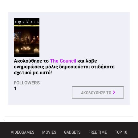
Ακολούθησε το
The Council
και λάβε
ενημερώσεις μόλις δημοσιεύεται οτιδήποτε
σχετικό με αυτό!
FOLLOWERS
1
ΑΚΟΛΟΥΘΗΣΕ ΤΟ
VIDEOGAMES
MOVIES
GADGETS
FREE TIME
TOP 10