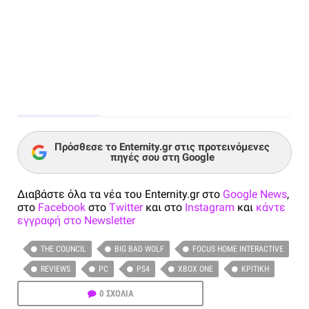
Πρόσθεσε το Enternity.gr στις προτεινόμενες
πηγές σου στη Google
Διαβάστε όλα τα νέα του Enternity.gr στο
Google News
,
στο
Facebook
στο
Twitter
και στο
Instagram
και
κάντε
εγγραφή στο Newsletter
THE COUNCIL
BIG BAD WOLF
FOCUS HOME INTERACTIVE
REVIEWS
PC
PS4
XBOX ONE
ΚΡΙΤΙΚΉ
0 ΣΧΟΛΙΑ