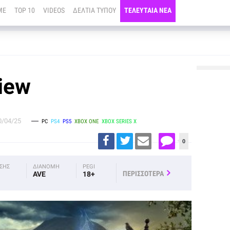
ME
TOP 10
VIDEOS
ΔΕΛΤΙΑ ΤΥΠΟΥ
ΤΕΛΕΥΤΑΙΑ ΝΕΑ
iew
0/04/25
PC
PS4
PS5
XBOX ONE
XBOX SERIES X
0
ΟΣΗΣ
ΔΙΑΝΟΜΗ
PEGI
ΠΕΡΙΣΣΟΤΕΡΑ
AVE
18+