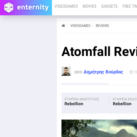
VIDEOGAMES
MOVIES
GADGETS
FREE TI
VIDEOGAMES
REVIEWS
από
Δημήτρης Βούρδας
10/04/25
PC
PS4
PS5
XBOX ONE
XBOX SERIES X
Atomfall Rev
Tο Atomfall, τηρουμένων των αναλογιών πως
πρόκειται για την πρώτη προσπάθεια της Rebellion σε
αυτό το είδος και δεδομένων των συνθηκών πως δεν
αποτελεί ένα σύνηθες και στρωτό RPG, πρόκειται για
μία πολύ τίμια προσπάθεια.
από
Δημήτρης Βούρδας
1
ΕΤΑΙΡΕΙΑ ΑΝΑΠΤΥΞΗΣ
ΕΤΑΙΡΕΙΑ ΕΚΔ
Rebellion
Rebellion