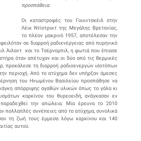
προσπάθεια.
Οι καταστροφές του Γουιντσκέιλ στην
Λέικ Ντίστρικτ της Μεγάλης Βρετανίας,
το πλέον μακρινό 1957, αποτέλεσαν την
φειλόταν σε διαρροή ραδιενέργειας από πυρηνικό
ιλ Άιλαντ και το Τσέρνομπιλ, η φωτιά που έπιασε
στήρα όταν απέτυχαν και οι δύο από τις θερμικές
ερ, προκάλεσε τη διαρροή ραδιοενεργών ισοτόπων
την περιοχή. Από το ατύχημα δεν υπήρξαν άμεσες
βέρνηση του Ηνωμένου Βασιλείου προσπάθησε να
ανάγκη απόρριψης αγαθών υλικών όπως το γάλα κι
υσμάτων καρκίνου του θυρεοειδή, ανάγκασαν εν
 παραδεχθεί την απώλεια. Μία έρευνα το 2010
αν πολλαπλές συνέπειες από το ατύχημα, συνολικά
αν τη ζωή τους έμμεσα λόγω καρκίνου και 140
αιτίας αυτού.