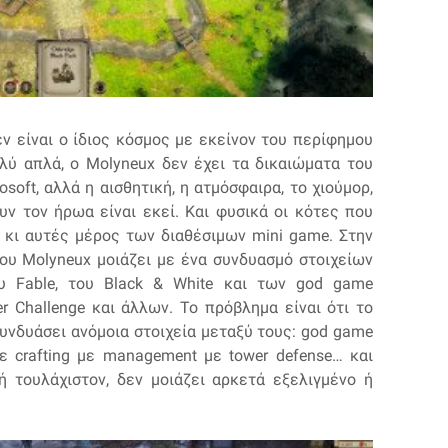
δεν είναι ο ίδιος κόσμος με εκείνον του περίφημου
ολύ απλά, ο Molyneux δεν έχει τα δικαιώματα του
osoft, αλλά η αισθητική, η ατμόσφαιρα, το χιούμορ,
υν τον ήρωα είναι εκεί. Και φυσικά οι κότες που
 κι αυτές μέρος των διαθέσιμων mini game. Στην
του Molyneux μοιάζει με ένα συνδυασμό στοιχείων
ου Fable, του Black & White και των god game
ier Challenge και άλλων. Το πρόβλημα είναι ότι το
συνδυάσει ανόμοια στοιχεία μεταξύ τους: god game
με crafting με management με tower defense… και
ή τουλάχιστον, δεν μοιάζει αρκετά εξελιγμένο ή