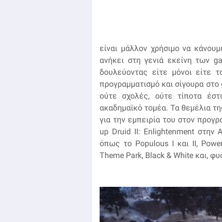
είναι μάλλον χρήσιμο να κάνου
ανήκει στη γενιά εκείνη των ga
δουλεύοντας είτε μόνοι είτε τ
προγραμματισμό και σίγουρα στο 
ούτε σχολές, ούτε τίποτα έστ
ακαδημαϊκό τομέα. Τα θεμέλια της
για την εμπειρία του στον προγρ
up Druid II: Enlightenment στην
όπως το Populous I και ΙΙ, Powe
Theme Park, Black & White και, φυσ