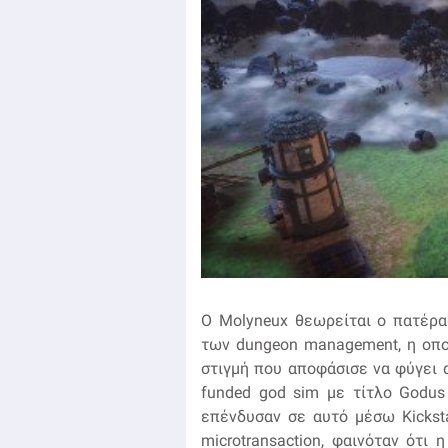
Ο Molyneux θεωρείται ο πατέρα
των dungeon management, η οποί
στιγμή που αποφάσισε να φύγει α
funded god sim με τίτλο Godus
επένδυσαν σε αυτό μέσω Kicksta
microtransaction, φαινόταν ότι