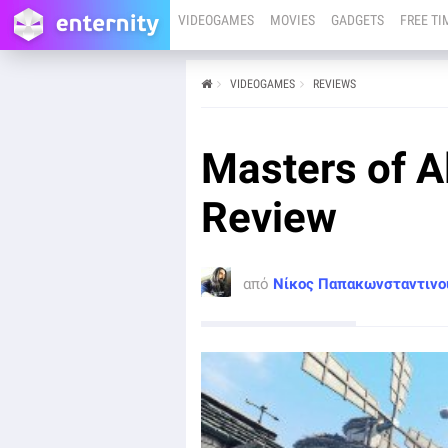
VIDEOGAMES
MOVIES
GADGETS
FREE TI
VIDEOGAMES
REVIEWS
από
Νίκος Παπακωνσταντινου
06/07
Masters of A
Για το Masters of Albion δεν υπάρχει κάποια αλλόκοτη
υπόσχεση ή κάποιος δυσθεώρητος στόχος. Το μόνο
που υπάρχει είναι η δέσμευση στο ότι θα παραμείνει
Review
σε Early Access για ένα χρόνο, κατά τον οποίο το
παιχνίδι θα βελτιωθεί.
από
Νίκος Παπακωνσταντινο