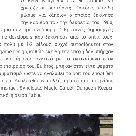
O Peter Molyneux δεν θα έπρεπε να
χρειάζεται συστάσεις. Ωστόσο, επειδή
μιλάμε για κάποιον ο οποίος ξεκίνησε
την καριέρα του την δεκαετία του 1980,
με μια σύντομη αναδρομή. Ο Βρετανός δημιουργός
me developers που ξεκίνησαν από το σπίτι τους,
ο πολύ με 1-2 φίλους, συχνά αυτοδίδακτοι στον
game design, καθώς εκείνη την εποχή δεν υπήρχαν
ω και έμμεσα σχετικό με το αντικείμενο στον
 εταιρείας του, Bullfrog, μπήκαν όταν είπε ψέματα
αμματισμό, ώστε να αναλάβει το port του shoot ‘em
 Amiga. Ακολούθησαν πολλά, πρωτότυπα παιχνίδια,
rmonger, Syndicate, Magic Carpet, Dungeon Keeper,
ικά, η σειρά Fable.