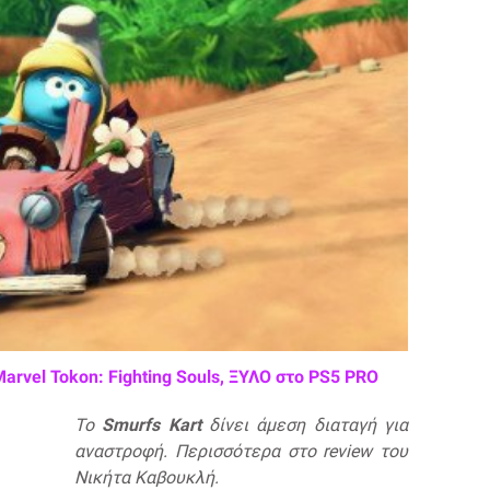
Marvel Tokon: Fighting Souls, ΞΥΛΟ στο PS5 PRO
To
Smurfs Kart
δίνει άμεση διαταγή για
αναστροφή. Περισσότερα στο review του
Νικήτα Καβουκλή.