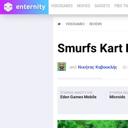
VIDEOGAMES
MOVIES
GADGETS
FREE TI
VIDEOGAMES
REVIEWS
από
Νικήτας Καβουκλής
29/12/22
NINTENDO SWITCH
Smurfs Kart
To Smurfs Kart δίνει άμεση διαταγή για αναστροφή.
Περισσότερα στο review του Νικήτα Καβουκλή.
από
Νικήτας Καβουκλής
ΕΤΑΙΡΕΙΑ ΑΝΑΠΤΥΞΗΣ
ΕΤΑΙΡΕΙΑ Ε
Eden Games Mobile
Microids