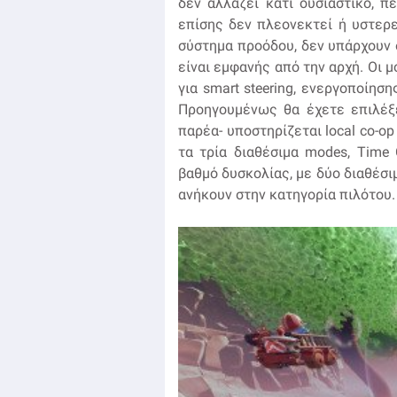
δεν αλλάζει κάτι ουσιαστικό, π
επίσης δεν πλεονεκτεί ή υστερ
σύστημα προόδου, δεν υπάρχουν 
είναι εμφανής από την αρχή. Οι 
για smart steering, ενεργοποίησ
Προηγουμένως θα έχετε επιλέξε
παρέα- υποστηρίζεται local co-o
τα τρία διαθέσιμα modes, Time C
βαθμό δυσκολίας, με δύο διαθέσιμ
ανήκουν στην κατηγορία πιλότου.