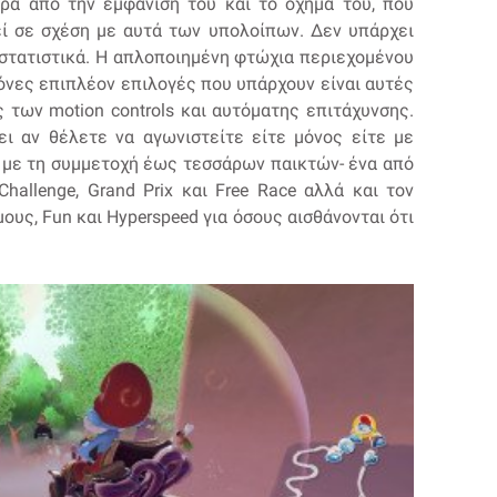
έρα από την εμφάνισή του και το όχημά του, που
εί σε σχέση με αυτά των υπολοίπων. Δεν υπάρχει
στατιστικά. Η απλοποιημένη φτώχια περιεχομένου
μόνες επιπλέον επιλογές που υπάρχουν είναι αυτές
ης των motion controls και αυτόματης επιτάχυνσης.
ι αν θέλετε να αγωνιστείτε είτε μόνος είτε με
p με τη συμμετοχή έως τεσσάρων παικτών- ένα από
hallenge, Grand Prix και Free Race αλλά και τον
ους, Fun και Hyperspeed για όσους αισθάνονται ότι