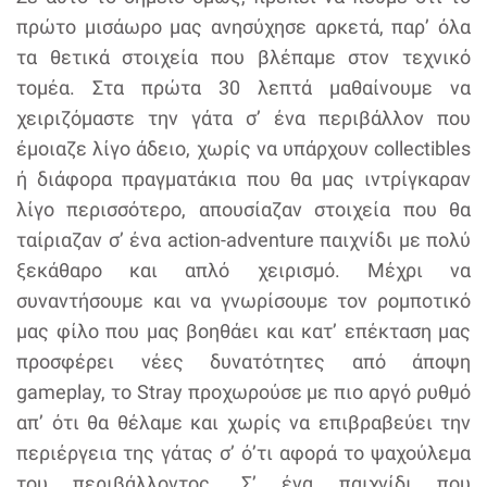
πρώτο μισάωρο μας ανησύχησε αρκετά, παρ’ όλα
τα θετικά στοιχεία που βλέπαμε στον τεχνικό
τομέα. Στα πρώτα 30 λεπτά μαθαίνουμε να
χειριζόμαστε την γάτα σ’ ένα περιβάλλον που
έμοιαζε λίγο άδειο, χωρίς να υπάρχουν collectibles
ή διάφορα πραγματάκια που θα μας ιντρίγκαραν
λίγο περισσότερο, απουσίαζαν στοιχεία που θα
ταίριαζαν σ’ ένα action-adventure παιχνίδι με πολύ
ξεκάθαρο και απλό χειρισμό. Μέχρι να
συναντήσουμε και να γνωρίσουμε τον ρομποτικό
μας φίλο που μας βοηθάει και κατ’ επέκταση μας
προσφέρει νέες δυνατότητες από άποψη
gameplay, το Stray προχωρούσε με πιο αργό ρυθμό
απ’ ότι θα θέλαμε και χωρίς να επιβραβεύει την
περιέργεια της γάτας σ’ ό’τι αφορά το ψαχούλεμα
του περιβάλλοντος. Σ’ ένα παιχνίδι που