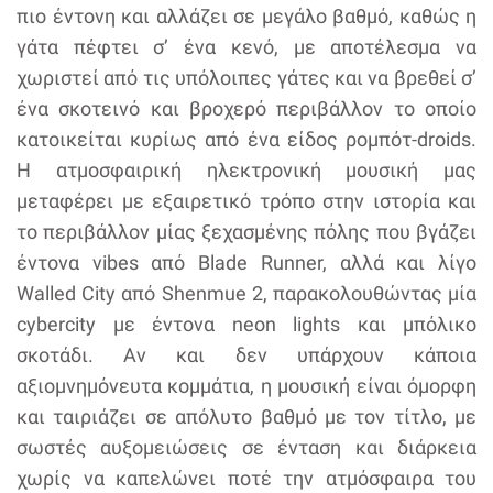
πιο έντονη και αλλάζει σε μεγάλο βαθμό, καθώς η
γάτα πέφτει σ’ ένα κενό, με αποτέλεσμα να
χωριστεί από τις υπόλοιπες γάτες και να βρεθεί σ’
ένα σκοτεινό και βροχερό περιβάλλον το οποίο
κατοικείται κυρίως από ένα είδος ρομπότ-droids.
Η ατμοσφαιρική ηλεκτρονική μουσική μας
μεταφέρει με εξαιρετικό τρόπο στην ιστορία και
το περιβάλλον μίας ξεχασμένης πόλης που βγάζει
έντονα vibes από Blade Runner, αλλά και λίγο
Walled City από Shenmue 2, παρακολουθώντας μία
cybercity με έντονα neon lights και μπόλικο
σκοτάδι. Αν και δεν υπάρχουν κάποια
αξιομνημόνευτα κομμάτια, η μουσική είναι όμορφη
και ταιριάζει σε απόλυτο βαθμό με τον τίτλο, με
σωστές αυξομειώσεις σε ένταση και διάρκεια
χωρίς να καπελώνει ποτέ την ατμόσφαιρα του