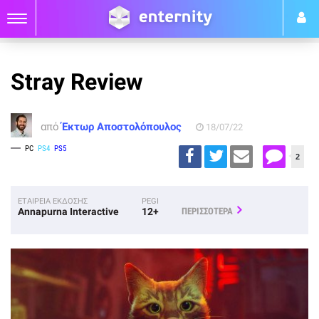
Stray Review
από
Έκτωρ Αποστολόπουλος
18/07/22
PC
PS4
PS5
2
ΕΤΑΙΡΕΙΑ ΕΚΔΟΣΗΣ
PEGI
Annapurna Interactive
12+
ΠΕΡΙΣΣΟΤΕΡΑ