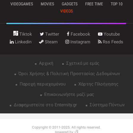
VIDEOGAMES
MOVIES
GADGETS
FREE TIME
TOP 10
VIDEOS
Tiktok
Twitter
Facebook
Youtube
Linkedin
Steam
Instagram
Rss Feeds
Αρχική
Σχετικά με εμάς
Όροι Χρήσης & Πολιτική Προστασίας Δεδομένων
Παροχή περιεχομένου
Χάρτης Πλοήγησης
Επικοινωνήστε μαζί μας
Διαφημιστείτε στο Enternity.gr
Σύστημα Πόντων
Copyright © 2011-2025. All rights reserved.
powered by √
9