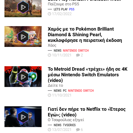
Παίζουμε στο PS5
LETS PLAY
PS5
17/02/2022
Χαμός με το Pokémon Brilliant
Diamond & Shining Pearl,
κυκλοφόρησε η πειρατική έκδοση
Χάος
NEWS
NINTENDO SWITCH
10/11/2021
2
Το Metroid Dread «τρέχει» ήδη σε 4K
μέσω Nintendo Switch Emulators
(video)
Δείτε το
NEWS
PC
NINTENDO SWITCH
11/10/2021
Γιατί δεν πήρε το Netflix το «Έτερος
Εγώ»; (video)
Ο Τσαφούλιας εξηγεί
NEWS
TVSERIES
13/07/2021
6