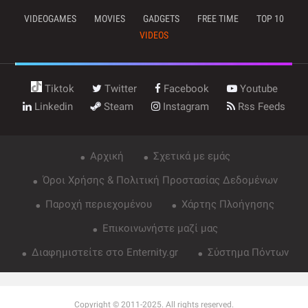
VIDEOGAMES
MOVIES
GADGETS
FREE TIME
TOP 10
VIDEOS
Tiktok
Twitter
Facebook
Youtube
Linkedin
Steam
Instagram
Rss Feeds
Αρχική
Σχετικά με εμάς
Όροι Χρήσης & Πολιτική Προστασίας Δεδομένων
Παροχή περιεχομένου
Χάρτης Πλοήγησης
Επικοινωνήστε μαζί μας
Διαφημιστείτε στο Enternity.gr
Σύστημα Πόντων
Copyright © 2011-2025. All rights reserved.