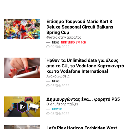
Επίσημο Τουρνουά Mario Kart 8
Deluxe Seasonal Circuit Balkans
Spring Cup
Φωτιά στην άσφαλτο
NEWS
NINTENDO SWITCH
09/04/2022
Ήρθαν τα Unlimited data για όλους
από το CU, το Vodafone Καρτοκινητό
και το Vodafone International
Ανακοινώσεις
NEWS
06/04/2022
Δημιουργώντας ένα... φορητό PS5
Ο Δημήτρης παίζει
HOWTO
03/04/2022
Let's Play Horizon Forbidden West