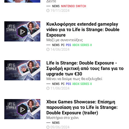
Δείτε
NEWS
NINTENDO SWITCH
19/11/2024
Κυκλοφόρησε extended gameplay
video για το Life is Strange: Double
Exposure
Μαζί με συνεντεύξεις
NEWS
PC
PS5
XBOX SERIES X
14/06/2024
Life is Strange: Double Exposure -
Σφοδρή κριτική από τους fans για το
upgrade των €30
Μένει να δούμε πως θα εξελιχθεί
NEWS
PC
PS5
XBOX SERIES X
11/06/2024
Xbox Games Showcase: Επίσημη
παρουσίαση για το Life is Strange:
Double Exposure (trailer)
Μυστήριο στο χιόνι
NEWS
09/06/2024