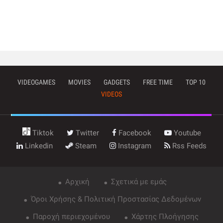
VIDEOGAMES
MOVIES
GADGETS
FREE TIME
TOP 10
VIDEOS
Tiktok
Twitter
Facebook
Youtube
Linkedin
Steam
Instagram
Rss Feeds
Αρχική
Σχετικά με εμάς
Όροι Χρήσης & Πολιτική Προστασίας Δεδομένων
Παροχή περιεχομένου
Χάρτης Πλοήγησης