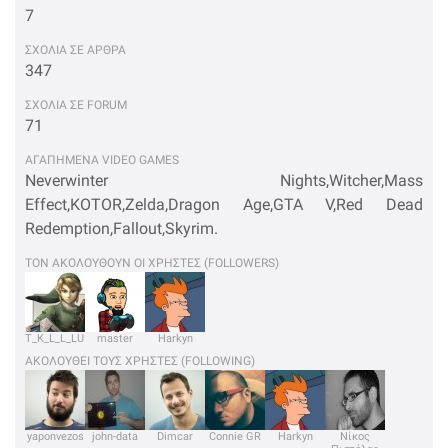
7
ΣΧΟΛΙΑ ΣΕ ΑΡΘΡΑ
347
ΣΧΟΛΙΑ ΣΕ FORUM
71
ΑΓΑΠΗΜΕΝΑ VIDEO GAMES
Neverwinter Nights,Witcher,Mass
Effect,KOTOR,Zelda,Dragon Age,GTA V,Red Dead
Redemption,Fallout,Skyrim.
ΤΟΝ ΑΚΟΛΟΥΘΟΥΝ ΟΙ ΧΡΗΣΤΕΣ (FOLLOWERS)
T_K_L_L_LUIGI
master
Harkyn
ΑΚΟΛΟΥΘΕΙ ΤΟΥΣ ΧΡΗΣΤΕΣ (FOLLOWING)
yaponvezos
john-data
Dimcar
Connie GR
Harkyn
Νίκος