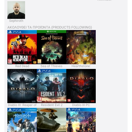
Πιστόλας
Sephiroth
ΑΚΟΛΟΥΘΕΙ ΤΑ ΠΡΟΙΌΝΤΑ (PRODUCTS FOLLOWING)
Red Dead
Sea of Thieves
Hearthstone:
Redemption 2
Heroes of Warcraft
Diablo III: Reaper of
Resident Evil 2
Diablo III PC
Souls