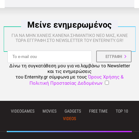
Μείνε ενημερωμένος
ΓΙΑ ΝΑ ΜΗΝ ΧΑΝΕΙΣ ΚΑΝΕΝΑ ΣΗΜΑΝΤΙΚΟ ΝΕΟ ΜΑΣ, ΚΑΝΕ
ΤΩΡΑ ΕΓΓΡΑΦΗ ΣΤΟ NEWSLETTER ΤΟΥ ENTERNITY.GR!
Δίνω τη συγκατάθεση μου για να λαμβάνω το Newsletter
και τις ενημερώσεις
του Enternity.gr σύμφωνα με τους
Όρους Χρήσης &
Πολιτική Προστασίας Δεδομένων
VIDEOGAMES
MOVIES
GADGETS
FREE TIME
TOP 10
VIDEOS