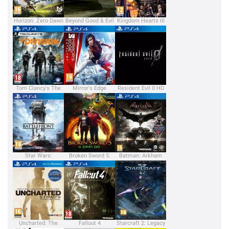
Horizon: Zero Dawn
Beyond Good & Evil
Kingdom Hearts III
2
Tom Clancy's The
Mirror's Edge
Resident Evil 0 HD
Division
Catalyst
Remaster
Star Wars:
Broken Sword 5:
Batman: Arkham
Battlefront
The Serpent's
Knight
Curse
Uncharted: The
Fallout 4
Starcraft 2: Legacy