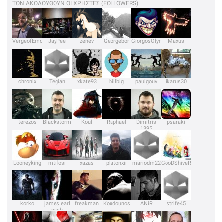
ΤΟΝ ΑΚΟΛΟΥΘΟΥΝ ΟΙ ΧΡΗΣΤΕΣ (FOLLOWERS)
VergeofEmotions
JayPee
zenev
Georgebor
GiorgosOlympios
Maxus
chronix
Tegian
xkate93
billbig
paulgouv
ikarus30
terezos
Blackstorm
Koul
Raphael
Dimitris
psaraki
1395
Looneyking
mtifosi
xazas
platonxii
mariodm22
GooDShiveR
korko
james earl
freakman
Koudounos
ANiR
strife45
cash