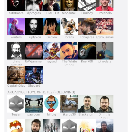
SithDante
djprogres
DEMETER
teopanta1
Emilboy
DrManolo
winters
Triptykon
Geovra
lorens
Tobajaras
spyrousman
chris
UAVjammer
raysod
The White
Koel700
john-data
redfield
Prince
CaptainGiacGR
Shepard
ΑΚΟΛΟΥΘΕΙ ΤΟΥΣ ΧΡΗΣΤΕΣ (FOLLOWING)
Tegian
paulgouv
billbig
ikarus30
Blackstorm
Dimitris
1395