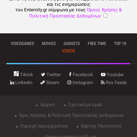
και τις ενημερώσεις
του Enternity.gr σύμφωνα με τους
Όρους Χρήσης &
Πολιτική Προστασίας Δεδομένων
VIDEOGAMES
MOVIES
GADGETS
FREE TIME
TOP 10
VIDEOS
Tiktok
Twitter
Facebook
Youtube
Linkedin
Steam
Instagram
Rss Feeds
Αρχική
Σχετικά με εμάς
Όροι Χρήσης & Πολιτική Προστασίας Δεδομένων
Παροχή περιεχομένου
Χάρτης Πλοήγησης
Επικοινωνήστε μαζί μας