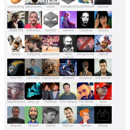
Looneyking
yaponvezos
xazas
mariodm22
GooDShiveR
platonxii
DEMETER
DrManolo
torm23
winters
Triptykon
Geovra
lorens
Tobajaras
spyrousman
chris
UAVjammer
raysod
redfield
Koel700
john-data
CaptainGiacGR
Shepard
Sisyphus
kokouman
Deathracer2009
diver_gr
PadPoet
V.for.Veteran
The White
Kimi
Prince
Raikkonen
Alucard
nkav64
MaFlo
Dimcar
Harkyn
Whitey