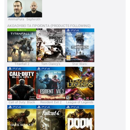
AnimaPura
Sephiroth
ΑΚΟΛΟΥΘΕΙ ΤΑ ΠΡΟΙΌΝΤΑ (PRODUCTS FOLLOWING)
Titanfall 2
Tom Clancy's
Star Wars:
Rainbow Six: Siege
Battlefront
Call of Duty: Black
Resident Evil 2
League of Legends
Ops 3