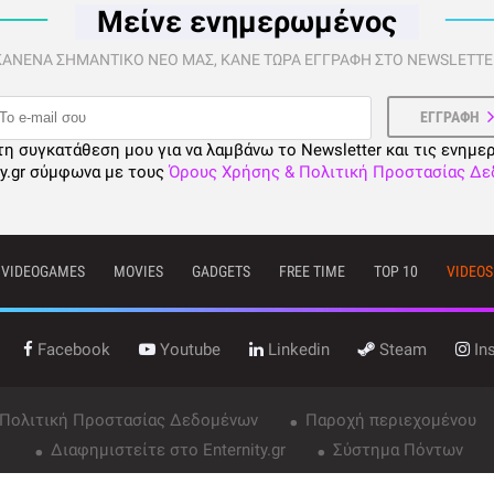
Μείνε ενημερωμένος
 ΚΑΝΕΝΑ ΣΗΜΑΝΤΙΚΟ ΝΕΟ ΜΑΣ, ΚΑΝΕ ΤΩΡΑ ΕΓΓΡΑΦΗ ΣΤΟ NEWSLETTER
τη συγκατάθεση μου για να λαμβάνω το Newsletter και τις ενημε
ty.gr σύμφωνα με τους
Όρους Χρήσης & Πολιτική Προστασίας Δ
VIDEOGAMES
MOVIES
GADGETS
FREE TIME
TOP 10
VIDEOS
Facebook
Youtube
Linkedin
Steam
In
 Πολιτική Προστασίας Δεδομένων
Παροχή περιεχομένου
Διαφημιστείτε στο Enternity.gr
Σύστημα Πόντων