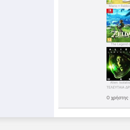
Mario + Rabbi
Kingdom Batt
The Legend o
Zelda: Breath of
Wild
Alien: Isolati
ΤΕΛΕΥΤΑΙΑ Δ
Ο χρήστης