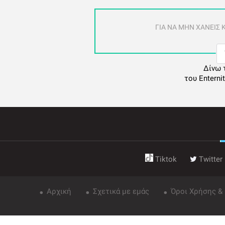
ΓΙΑ ΝΑ ΜΗΝ ΧΑΝΕΙΣ
Δίνω 
του Enterni
Tiktok
Twitter
Αρχική
Σχετικά με εμάς
Όροι Χρήσης &