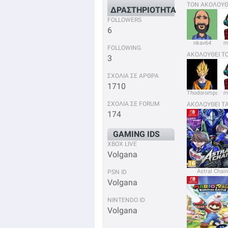
ΤΟΝ ΑΚΟΛΟΥΘ
ΔΡΑΣΤΗΡΙΟΤΗΤΑ
FOLLOWERS
6
nkav64
m
FOLLOWING
ΑΚΟΛΟΥΘΕΙ Τ
3
ΣΧΟΛΙΑ ΣΕ ΑΡΘΡΑ
1710
Thodorompalos
m
ΣΧΟΛΙΑ ΣΕ FORUM
ΑΚΟΛΟΥΘΕΙ Τ
174
GAMING IDS
XBOX LIVE
Volgana
Astral Chain
PSN ID
Volgana
NINTENDO ID
Volgana