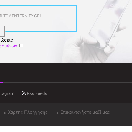
 ΤΟΥ ENTERNITY.GR!
ρώσεις
εδομένων
stagram
Rss Feeds
Χάρτης Πλοήγησης
Επικοινωνήστε μαζί μας