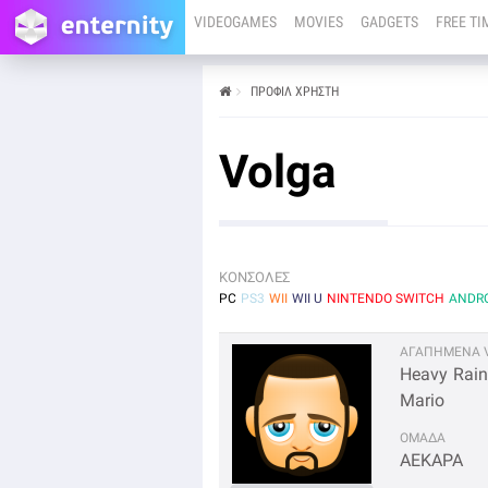
VIDEOGAMES
MOVIES
GADGETS
FREE TI
ΠΡΟΦΊΛ ΧΡΉΣΤΗ
Volga
ΚΟΝΣΟΛΕΣ
PC
PS3
WII
WII U
NINTENDO SWITCH
ANDR
ΑΓΑΠΗΜΕΝΑ V
Heavy Rain
Mario
OΜΑΔΑ
ΑΕΚΑΡΑ