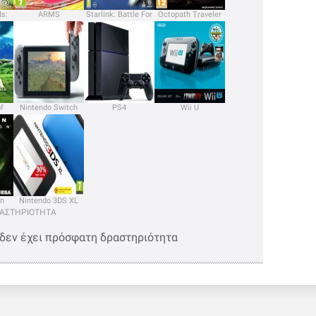
ds:
ARMS
Starlink: Battle For
Octopath Traveler
le
Atlas
f
Nintendo Switch
PS4
Wii U
 the
on
Nintendo 3DS XL
ΡΑΣΤΗΡΙΟΤΗΤΑ
 δεν έχει πρόσφατη δραστηριότητα