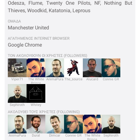
Odesza, Flume, Twenty One Pilots, NF, Nothing But
Thieves, Woodkid, Katatonia, Leprous
OΜΑΔΑ
Manchester United
ΑΓΑΠΗΜΕΝΟΣ INTERNET BROWSER
Google Chrome
ΤΟΝ ΑΚΟΛΟΥΘΟΥΝ ΟΙ ΧΡΗΣΤΕΣ (FOLLOWERS)
Viper71
The White
AnimaPura
The_source
Alucard
Connie GR
Prince
Sephiroth
Whitey
ΑΚΟΛΟΥΘΕΙ ΤΟΥΣ ΧΡΗΣΤΕΣ (FOLLOWING)
AnimaPura
Dural
Dimcar
Connie GR
The White
Sephiroth
Prince