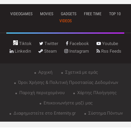
VIDEOGAMES
MOVIES
GADGETS
FREE TIME
TOP 10
VIDEOS
Tiktok
Twitter
Facebook
Youtube
Linkedin
Steam
Instagram
Rss Feeds
Αρχική
Σχετικά με εμάς
Όροι Χρήσης & Πολιτική Προστασίας Δεδομένων
Παροχή περιεχομένου
Χάρτης Πλοήγησης
Επικοινωνήστε μαζί μας
Διαφημιστείτε στο Enternity.gr
Σύστημα Πόντων