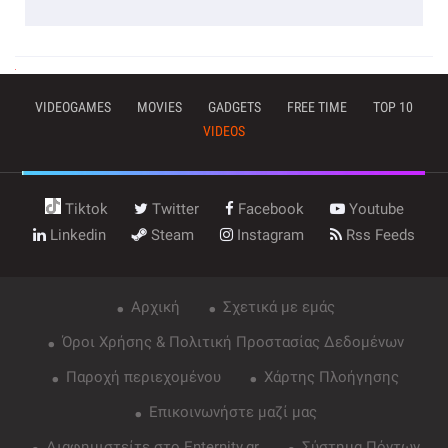
VIDEOGAMES
MOVIES
GADGETS
FREE TIME
TOP 10
VIDEOS
Tiktok
Twitter
Facebook
Youtube
Linkedin
Steam
Instagram
Rss Feeds
Αρχική
Σχετικά με εμάς
Όροι Χρήσης & Πολιτική Προστασίας Δεδομένων
Παροχή περιεχομένου
Χάρτης Πλοήγησης
Επικοινωνήστε μαζί μας
Διαφημιστείτε στο Enternity.gr
Σύστημα Πόντων