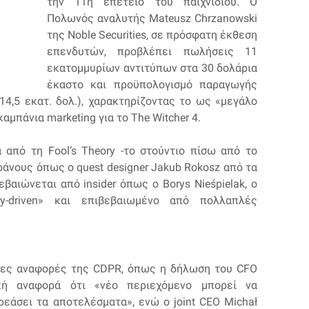
την 11η επέτειο του παιχνιδιού. Ο
Πολωνός αναλυτής Mateusz Chrzanowski
της Noble Securities, σε πρόσφατη έκθεση
επενδυτών, προβλέπει πωλήσεις 11
εκατομμυρίων αντιτύπων στα 30 δολάρια
έκαστο και προϋπολογισμό παραγωγής
4,5 εκατ. δολ.), χαρακτηρίζοντας το ως «μεγάλο
αμπάνια marketing για το The Witcher 4.
ά από τη Fool’s Theory -το στούντιο πίσω από το
εράνους όπως ο quest designer Jakub Rokosz από τα
εβαιώνεται από insider όπως ο Borys Nieśpielak, ο
ry-driven» και επιβεβαιωμένο από πολλαπλές
σες αναφορές της CDPR, όπως η δήλωση του CFO
μική αναφορά ότι «νέο περιεχόμενο μπορεί να
εάσει τα αποτελέσματα», ενώ ο joint CEO Michał