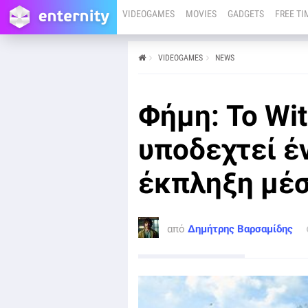
VIDEOGAMES
MOVIES
GADGETS
FREE TI
VIDEOGAMES
NEWS
από
Δημήτρης Βαρσαμίδης
05/01
PC
PS4
XBOX ONE
Φήμη: Το Wit
Η CD Projekt Red ετοιμάζει ένα νέο expansion για το
The Witcher 3: Wild Hunt, σύμφωνα με πολλαπλές
αναφορές και leaks από έγκυρες πηγές
υποδεχτεί έ
έκπληξη μέσ
από
Δημήτρης Βαρσαμίδης