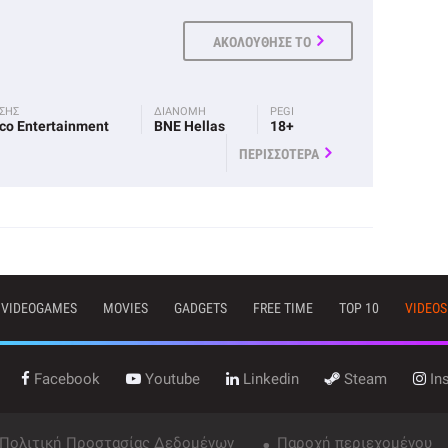
ΑΚΟΛΟΥΘΗΣΕ ΤΟ
ΟΣΗΣ
ΔΙΑΝΟΜΗ
PEGI
co Entertainment
BNE Hellas
18+
ΠΕΡΙΣΣΟΤΕΡΑ
VIDEOGAMES
MOVIES
GADGETS
FREE TIME
TOP 10
VIDEOS
Facebook
Youtube
Linkedin
Steam
In
 Πολιτική Προστασίας Δεδομένων
Παροχή περιεχομένου