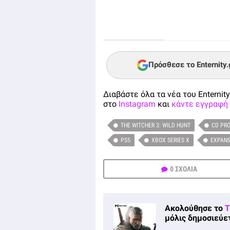
Πρόσθεσε το Enternity
Διαβάστε όλα τα νέα του Enternity
στο
Instagram
και
κάντε εγγραφή 
THE WITCHER 3: WILD HUNT
CD PRO
PS5
XBOX SERIES X
EXPANS
0 ΣΧΟΛΙΑ
Ακολούθησε το
T
μόλις δημοσιεύετ