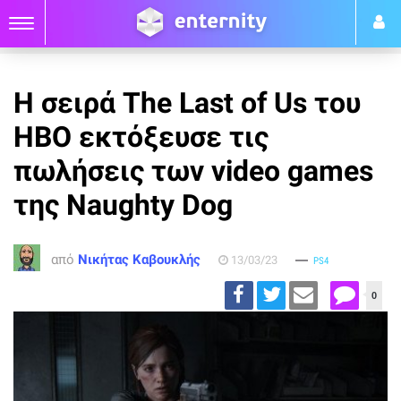
Η σειρά The Last of Us του
HBO εκτόξευσε τις
πωλήσεις των video games
της Naughty Dog
από
Νικήτας Καβουκλής
13/03/23
PS4
0