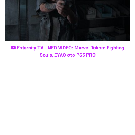
Enternity TV - ΝΕΟ VIDEO: Marvel Tokon: Fighting
Souls, ΞΥΛΟ στο PS5 PRO