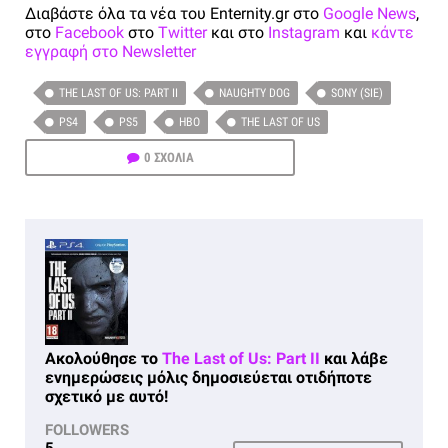
Διαβάστε όλα τα νέα του Enternity.gr στο
Google News
,
στο
Facebook
στο
Twitter
και στο
Instagram
και
κάντε
εγγραφή στο Newsletter
THE LAST OF US: PART II
NAUGHTY DOG
SONY (SIE)
PS4
PS5
HBO
THE LAST OF US
0 ΣΧΟΛΙΑ
Ακολούθησε το
The Last of Us: Part II
και λάβε
ενημερώσεις μόλις δημοσιεύεται οτιδήποτε
σχετικό με αυτό!
FOLLOWERS