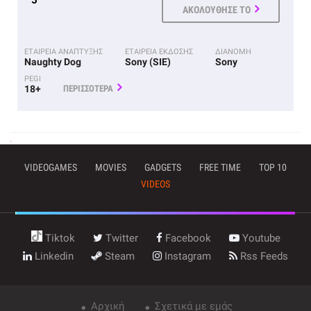
5
ΑΚΟΛΟΥΘΗΣΕ ΤΟ
ΕΤΑΙΡΕΙΑ ΑΝΑΠΤΥΞΗΣ
ΕΤΑΙΡΕΙΑ ΕΚΔΟΣΗΣ
ΔΙΑΝΟΜΗ
Naughty Dog
Sony (SIE)
Sony
PEGI
18+
ΠΕΡΙΣΣΟΤΕΡΑ
VIDEOGAMES
MOVIES
GADGETS
FREE TIME
TOP 10
VIDEOS
Tiktok
Twitter
Facebook
Youtube
Linkedin
Steam
Instagram
Rss Feeds
Αρχική
Σχετικά με εμάς