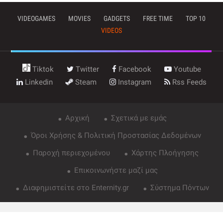
VIDEOGAMES
MOVIES
GADGETS
FREE TIME
TOP 10
VIDEOS
Tiktok
Twitter
Facebook
Youtube
Linkedin
Steam
Instagram
Rss Feeds
Αρχική
Σχετικά με εμάς
Όροι Χρήσης & Πολιτική Προστασίας Δεδομένων
Παροχή περιεχομένου
Χάρτης Πλοήγησης
Επικοινωνήστε μαζί μας
Διαφημιστείτε στο Enternity.gr
Σύστημα Πόντων