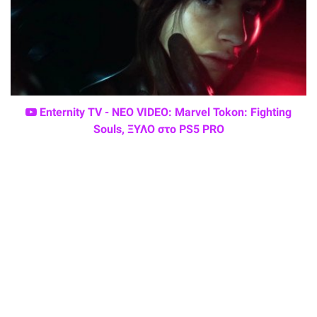
Enternity TV - ΝΕΟ VIDEO: Marvel Tokon: Fighting
Souls, ΞΥΛΟ στο PS5 PRO