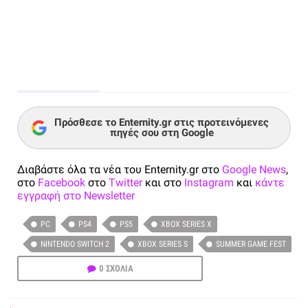
Πρόσθεσε το Enternity.gr στις προτεινόμενες
πηγές σου στη Google
Διαβάστε όλα τα νέα του Enternity.gr στο
Google News
,
στο
Facebook
στο
Twitter
και στο
Instagram
και
κάντε
εγγραφή στο Newsletter
PC
PS4
PS5
XBOX SERIES X
NINTENDO SWITCH 2
XBOX SERIES S
SUMMER GAME FEST
0 ΣΧΟΛΙΑ