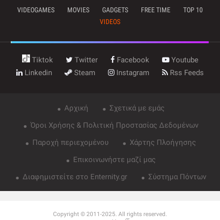
VIDEOGAMES
MOVIES
GADGETS
FREE TIME
TOP 10
VIDEOS
Tiktok
Twitter
Facebook
Youtube
Linkedin
Steam
Instagram
Rss Feeds
Αρχική
Σχετικά με εμάς
Όροι Χρήσης & Πολιτική Προστασίας Δεδομένων
Παροχή περιεχομένου
Χάρτης Πλοήγησης
Επικοινωνήστε μαζί μας
Διαφημιστείτε στο Enternity.gr
Σύστημα Πόντων
Copyright © 2011-2025. All rights reserved.