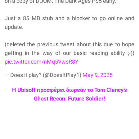
on a copy of DOOM: The Dark Ages PS5 early.
Just a 85 MB stub and a blocker to go online and
update.
(deleted the previous tweet about this due to hope
getting in the way of our basic reading ability ;-))
pic.twitter.com/nMq5VwsR8Y
— Does it play? (@DoesItPlay1)
May 9, 2025
Η Ubisoft προσφέρει δωρεάν το Tom Clancy’s
Ghost Recon: Future Soldier!