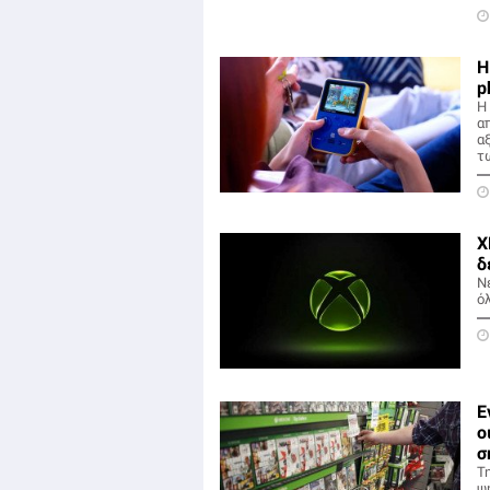
H
p
Η 
α
α
τ
X
δ
Ν
ό
Ε
ο
σ
Τ
ψ