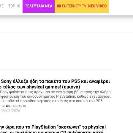
ME
TOP 10
ΤΕΛΕΥΤΑΙΑ ΝΕΑ
ENTERNITY TV:
ΝΕΟ VIDEO
 Sony άλλαξε ήδη τα πακέτα του PS5 και αναφέρει
ο τέλος των physical games! (εικόνα)
 Sony φαίνεται πως προχωρά σε ένα ακόμη βήμα προς την πλήρη
ηφιοποίηση του οικοσυστήματος PlayStation, καθώς έχει αρχίσει
α τοποθετεί προειδοποιητικές ετικέτες στα κουτιά του PS5.
NEWS
CONSOLES
06/08/2026
ην ώρα που το PlayStation "σκοτώνει" τα physical
iscs, οι πωλήσεις μουσικών CD αυξάνονται κατά