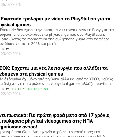
06/07/2026
 Evercade τρολάρει με video το PlayStation για τα
hysical games
Evercade δεν έχασε την ευκαιρία να «τσιγκλίσει» τη Sony για την
πόφασή της να σκοτώσει τα physical games στο PlayStation,
ξιοποιώντας το momentum της συζήτησης γύρω από το τέλος
ων δίσκων από το 2028 και μετά.
NEWS
03/07/2026
BOX: Έρχεται μια νέα λειτουργία που αλλάζει τα
εδομένα στα physical games
έα δεδομένα όχι μόνο από τη Sony, αλλά και από το XBOX, καθώς
λα δείχνουν ότι το μέλλον των physical games αλλάζει ραγδαία.
NEWS
XBOX ONE
XBOX SERIES X
02/07/2026
ντυπωσιακό: Για πρώτη φορά μετά από 17 χρόνια,
ι πωλήσεις physical videogames στις ΗΠΑ
ημείωσαν άνοδο!
η στιγμή που όλη η βιομηχανία στρέφει το κοινό προς την
ηφιακή διανομή, οι πωλήσεις physical videogames στις ΗΠΑ