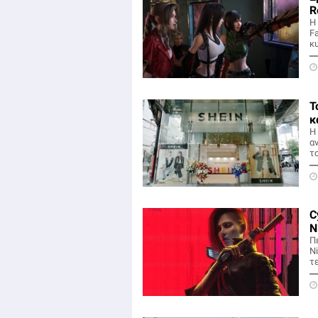
R
Η
Fa
κ
Τ
κ
Η 
α
τ
C
N
Π
N
τ