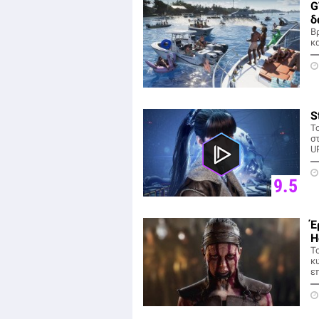
G
δ
Β
κ
S
Το
σ
U
9.5
Έ
H
Το
κ
επ