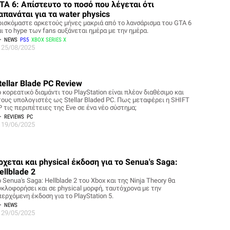
TA 6: Απίστευτο το ποσό που λέγεται ότι
απανάται για τα water physics
ρισκόμαστε αρκετούς μήνες μακριά από το λανσάρισμα του GTA 6
αι το hype των fans αυξάνεται ημέρα με την ημέρα.
NEWS
PS5
XBOX SERIES X
25/08/2025
tellar Blade PC Review
 κορεατικό διαμάντι του PlayStation είναι πλέον διαθέσιμο και
τους υπολογιστές ως Stellar Bladed PC. Πως μεταφέρει η SHIFT
P τις περιπέτειες της Eve σε ένα νέο σύστημα;
REVIEWS
PC
19/06/2025
ρχεται και physical έκδοση για το Senua's Saga:
ellblade 2
 Senua's Saga: Hellblade 2 του Xbox και της Ninja Theory θα
υκλοφορήσει και σε physical μορφή, ταυτόχρονα με την
ερχόμενη έκδοση για το PlayStation 5.
NEWS
29/05/2025