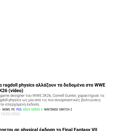
α ragdoll physics αλλάζουν τα δεδομένα στο WWE
K26 (video)
 game designer του WWE 2K26, Cornell Gunter, χαρακτήρισε τα
agdoll physics ως μία από τις πιο συναρπαστικές βελτιώσεις
την επερχόμενη έκδοση.
NEWS
PC
PS5
XBOX SERIES X
NINTENDO SWITCH 2
10/02/2026
ρχεται σε physical έκδοση το Final Fantasy VII