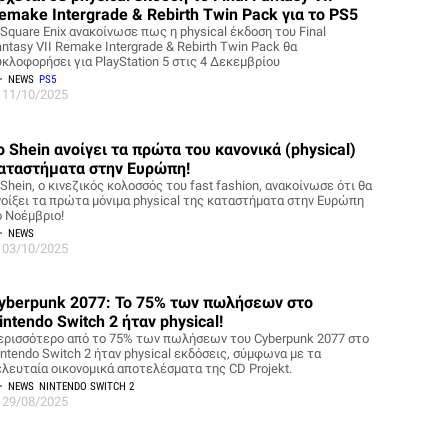
emake Intergrade & Rebirth Twin Pack για το PS5
 Square Enix ανακοίνωσε πως η physical έκδοση του Final
ntasy VII Remake Intergrade & Rebirth Twin Pack θα
υκλοφορήσει για PlayStation 5 στις 4 Δεκεμβρίου
NEWS
PS5
11/10/2025
ο Shein ανοίγει τα πρώτα του κανονικά (physical)
αταστήματα στην Ευρώπη!
Shein, ο κινεζικός κολοσσός του fast fashion, ανακοίνωσε ότι θα
νοίξει τα πρώτα μόνιμα physical της καταστήματα στην Ευρώπη
ο Νοέμβριο!
NEWS
03/10/2025
yberpunk 2077: Το 75% των πωλήσεων στο
intendo Switch 2 ήταν physical!
ερισσότερο από το 75% των πωλήσεων του Cyberpunk 2077 στο
intendo Switch 2 ήταν physical εκδόσεις, σύμφωνα με τα
ελευταία οικονομικά αποτελέσματα της CD Projekt.
NEWS
NINTENDO SWITCH 2
29/08/2025