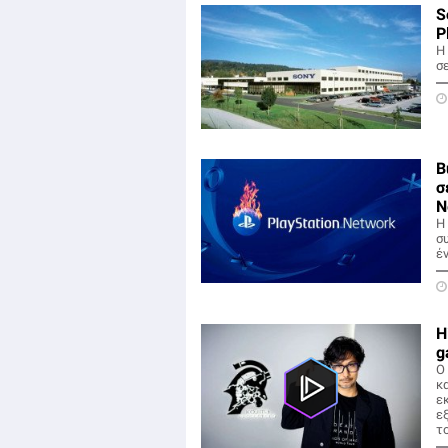
S
P
Η 
σ
B
σ
N
Η
σ
έν
H
g
Ο
κ
ε
ε
τ