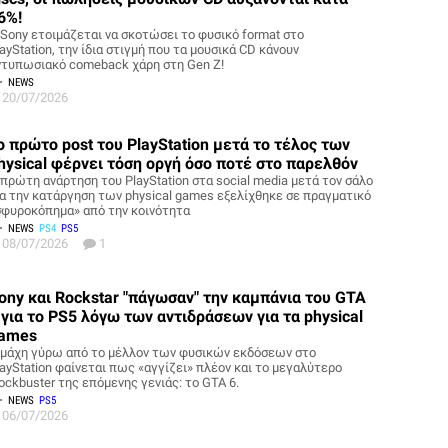
6%!
 Sony ετοιμάζεται να σκοτώσει το φυσικό format στο
ayStation, την ίδια στιγμή που τα μουσικά CD κάνουν
ντυπωσιακό comeback χάρη στη Gen Z!
NEWS
20/07/2026
ο πρώτο post του PlayStation μετά το τέλος των
hysical φέρνει τόση οργή όσο ποτέ στο παρελθόν
 πρώτη ανάρτηση του PlayStation στα social media μετά τον σάλο
ια την κατάργηση των physical games εξελίχθηκε σε πραγματικό
σφυροκόπημα» από την κοινότητα
NEWS
PS4
PS5
08/07/2026
1
ony και Rockstar "πάγωσαν" την καμπάνια του GTA
 για το PS5 λόγω των αντιδράσεων για τα physical
ames
 μάχη γύρω από το μέλλον των φυσικών εκδόσεων στο
layStation φαίνεται πως «αγγίζει» πλέον και το μεγαλύτερο
ockbuster της επόμενης γενιάς: το GTA 6.
NEWS
PS5
06/07/2026