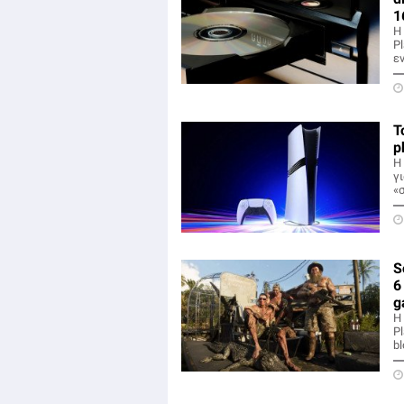
1
Η
Pl
ε
Τ
p
Η
γ
«
S
6
g
Η
P
bl