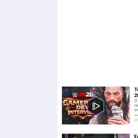
Τ
2
Ο
r
σ
Έ