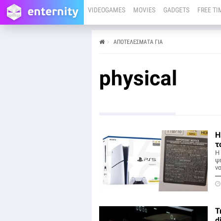
VIDEOGAMES
MOVIES
GADGETS
FREE TI
ΑΠΟΤΕΛΕΣΜΑΤΑ ΓΙΑ
physical
H
τ
Η
ψ
ν
Τ
d