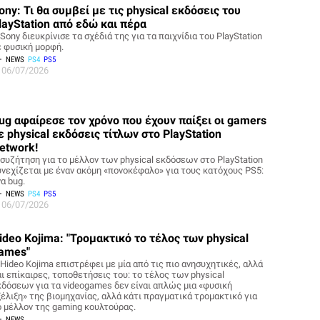
ony: Τι θα συμβεί με τις physical εκδόσεις του
layStation από εδώ και πέρα
Sony διευκρίνισε τα σχέδιά της για τα παιχνίδια του PlayStation
ε φυσική μορφή.
NEWS
PS4
PS5
06/07/2026
ug αφαίρεσε τον χρόνο που έχουν παίξει οι gamers
ε physical εκδόσεις τίτλων στο PlayStation
etwork!
 συζήτηση για το μέλλον των physical εκδόσεων στο PlayStation
υνεχίζεται με έναν ακόμη «πονοκέφαλο» για τους κατόχους PS5:
α bug.
NEWS
PS4
PS5
06/07/2026
ideo Kojima: "Τρομακτικό το τέλος των physical
ames"
 Hideo Kojima επιστρέφει με μία από τις πιο ανησυχητικές, αλλά
αι επίκαιρες, τοποθετήσεις του: το τέλος των physical
κδόσεων για τα videogames δεν είναι απλώς μια «φυσική
ξέλιξη» της βιομηχανίας, αλλά κάτι πραγματικά τρομακτικό για
ο μέλλον της gaming κουλτούρας.
NEWS