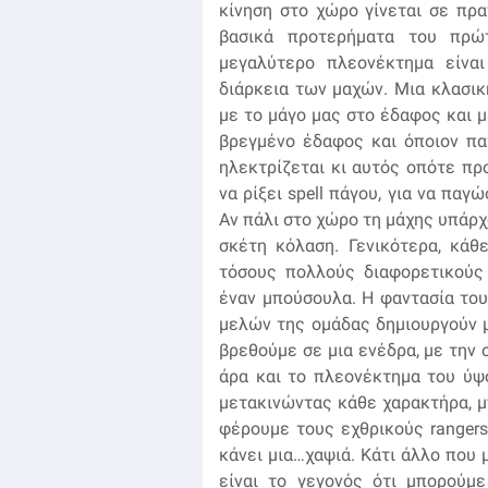
κίνηση στο χώρο γίνεται σε πραγ
βασικά προτερήματα του πρώ
μεγαλύτερο πλεονέκτημα είνα
διάρκεια των μαχών. Μια κλασική
με το μάγο μας στο έδαφος και μετ
βρεγμένο έδαφος και όποιον πατ
ηλεκτρίζεται κι αυτός οπότε προσ
να ρίξει spell πάγου, για να παγ
Αν πάλι στο χώρο τη μάχης υπάρχου
σκέτη κόλαση. Γενικότερα, κάθ
τόσους πολλούς διαφορετικούς 
έναν μπούσουλα. Η φαντασία του
μελών της ομάδας δημιουργούν μ
βρεθούμε σε μια ενέδρα, με την 
άρα και το πλεονέκτημα του ύψο
μετακινώντας κάθε χαρακτήρα, μπ
φέρουμε τους εχθρικούς rangers 
κάνει μια…χαψιά. Κάτι άλλο που μ
είναι το γεγονός ότι μπορούμ