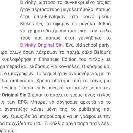
Divinity, ωστόσο το συγκεκριμένο project
ήταν περισσότερο μεγαλεπήβολο. Κάπως
έτσι απευθύνθηκαν στο κοινό μέσω
Kickstarter, κατάφεραν σε μεγάλο βαθμό
να χρηματοδοτήσουν από εκεί τον τίτλο
τους και κάπως έτσι γεννήθηκε το
Divinity Original Sin
. Ένα old-school party-
ιρα όλων όσων λάτρεψαν τα παλιά, καλά Baldur’s
α κυκλοφόρησε η Enhanced Edition του τίτλου με
gamepad και εκδόσεις για κονσόλες. Ο κόσμος και
και ο υπογράφων. Το sequel ήταν αναμενόμενο, με τη
 ίδια διαδικασία. Χρηματοδότηση από το κοινό, μια
testing (τύπου early access) και κυκλοφορία τον
y Original Sin 2
είναι το απόλυτο sequel ενός τίτλου
ις των RPG. Μπορεί να αργήσαμε αρκετά να το
 ανάπτυξης κάνει μόνη της το publishing και
 key. Όμως δε θα μπορούσαμε να μη γράψουμε την
ρα παιχνίδια του 2017. Κάλλιο αργά παρά ποτέ λέει
ροιμία.