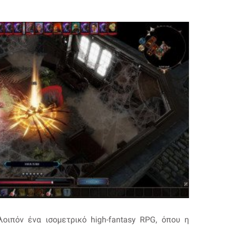
ι λοιπόν ένα ισομετρικό high-fantasy RPG, όπου η