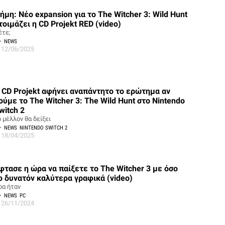
ήμη: Νέο expansion για το The Witcher 3: Wild Hunt
τοιμάζει η CD Projekt RED (video)
έτε;
NEWS
12/06/2025
 CD Projekt αφήνει αναπάντητο το ερώτημα αν
ούμε το The Witcher 3: The Wild Hunt στο Nintendo
witch 2
 μέλλον θα δείξει
NEWS
NINTENDO SWITCH 2
18/04/2025
φτασε η ώρα να παίξετε το The Witcher 3 με όσο
ο δυνατόν καλύτερα γραφικά (video)
ρα ήταν
NEWS
PC
26/11/2024