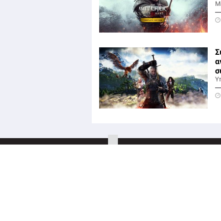
Μ
Σ
α
σ
Υ
Tiktok
Twitter
Αρχική
Σχετικά με εμάς
Όροι Χρήσης &