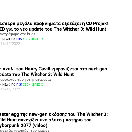
έσσερα μεγάλα προβλήματα εξετάζει η CD Projekt
ED για το νέο update του The Witcher 3: Wild Hunt
πιστρέψαμε στα bugs
NEWS
PC
PS5
XBOX SERIES X
16/12/2022
ο σκυλί του Henry Cavill εμφανίζεται στο next-gen
pdate του The Witcher 3: Wild Hunt
ξασφάλισε θέση στην αθανασία
NEWS
PC
PS5
XBOX SERIES X
16/12/2022
aster egg της new-gen έκδοσης του The Witcher 3:
ild Hunt συνεχίζει ένα άλυτο μυστήριο του
yberpunk 2077 (video)
νείς δε γνωρίζει τι σημαίνει