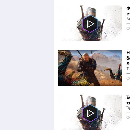
Φ
ε
Λ
Η
δ
S
Το
Έ
τ
Ώ