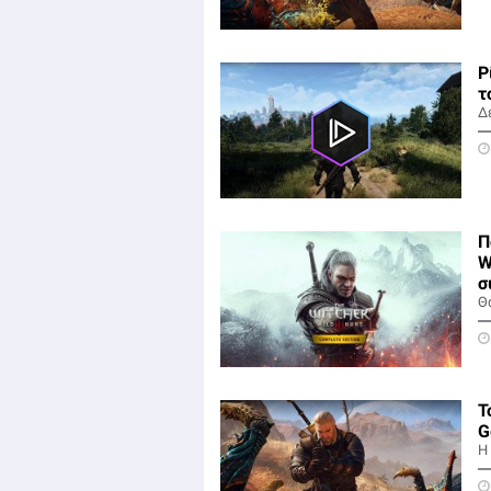
Ρ
τ
Δ
Π
W
σ
Θ
T
G
Η 