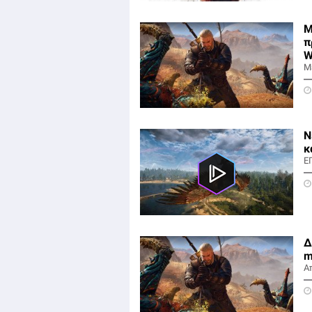
Μ
π
W
Μ
Ν
κ
Ε
Δ
m
Α