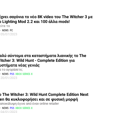
ίχνει σαγόνια το νέο 8K video του The Witcher 3 με
ο Lighting Mod 2.2 και 100 άλλα mods!
είτε το
NEWS
PC
05/07/2023
ολύ σύντομα στα καταστήματα λιανικής το The
itcher 3: Wild Hunt - Complete Edition για
υστήματα νέας γενιάς
α το αγοράσετε;
NEWS
PS5
XBOX SERIES X
20/01/2023
o The Witcher 3: Wild Hunt Complete Edition Next
en θα κυκλοφορήσει και σε φυσική μορφή
αποκάλυψη έγινε από έναν online retailer
NEWS
PS5
XBOX SERIES X
04/01/2023