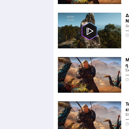
Δ
N
Δ
M
η
Έ
Τ
ε
Ε