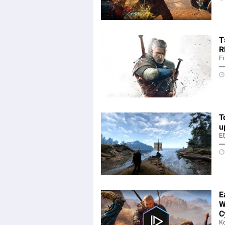
Τ
R
Ε
Τ
u
Ε
E
W
C
Κα