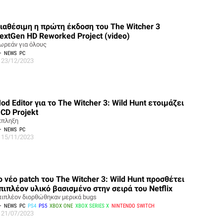
ιαθέσιμη η πρώτη έκδοση του The Witcher 3
extGen HD Reworked Project (video)
ωρεάν για όλους
NEWS
PC
23/12/2023
od Editor για το The Witcher 3: Wild Hunt ετοιμάζει
 CD Projekt
κπληξη
NEWS
PC
15/11/2023
ο νέο patch του The Witcher 3: Wild Hunt προσθέτει
πιπλέον υλικό βασισμένο στην σειρά του Netflix
πιπλέον διορθώθηκαν μερικά bugs
NEWS
PC
PS4
PS5
XBOX ONE
XBOX SERIES X
NINTENDO SWITCH
21/07/2023