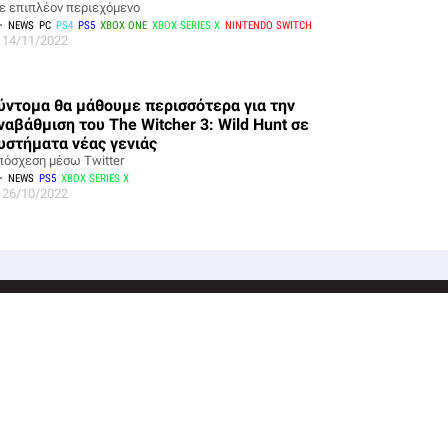
ε επιπλέον περιεχόμενο
NEWS
PC
PS4
PS5
XBOX ONE
XBOX SERIES X
NINTENDO SWITCH
14/11/2022
ύντομα θα μάθουμε περισσότερα για την
ναβάθμιση του The Witcher 3: Wild Hunt σε
υστήματα νέας γενιάς
πόσχεση μέσω Twitter
NEWS
PS5
XBOX SERIES X
26/10/2022
VIDEOGAMES
MOVIES
GADGETS
FREE TIME
TOP 10
VIDEOS
Facebook
Youtube
Linkedin
Steam
In
 Πολιτική Προστασίας Δεδομένων
Παροχή περιεχομένου