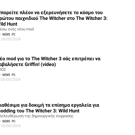
πορείτε πλέον να εξερευνήσετε το κόσμο του
ρώτου παιχνιδιού The Witcher στο The Witcher 3:
ild Hunt
έσω ενός νέου mod
NEWS
PC
24/05/2024
έο mod για το The Witcher 3 σάς επιτρέπει να
αβαλήσετε Griffin! (video)
ΠΟΣ
NEWS
PC
03/05/2024
ιαθέσιμα για δοκιμή τα επίσημα εργαλεία για
odding του The Witcher 3: Wild Hunt
πελευθέρωση της δημιουργικής έκφρασης
NEWS
PC
16/04/2024