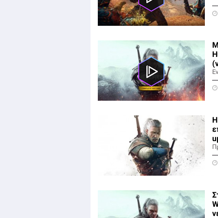
Μ
H
(
Ε
Η
ε
u
Π
Σ
W
ν