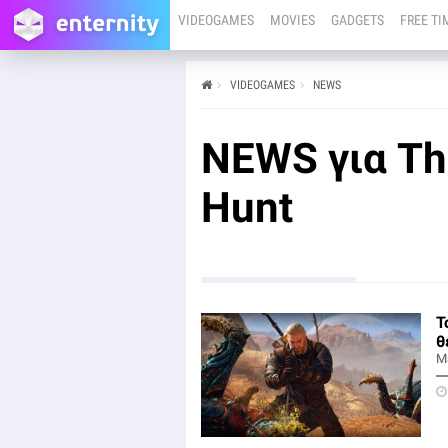
VIDEOGAMES
MOVIES
GADGETS
FREE TI
VIDEOGAMES
NEWS
NEWS για The
Hunt
Τ
θ
Μ