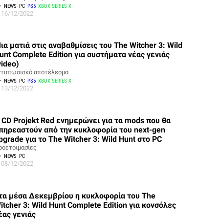
NEWS
PC
PS5
XBOX SERIES X
16/12/2022
ια ματιά στις αναβαθμίσεις του The Witcher 3: Wild
unt Complete Edition για συστήματα νέας γενιάς
video)
ντυπωσιακό αποτέλεσμα
NEWS
PC
PS5
XBOX SERIES X
13/12/2022
 CD Projekt Red ενημερώνει για τα mods που θα
πηρεαστούν από την κυκλοφορία του next-gen
pgrade για το The Witcher 3: Wild Hunt στο PC
ροετοιμασίες
NEWS
PC
08/12/2022
τα μέσα Δεκεμβρίου η κυκλοφορία του The
itcher 3: Wild Hunt Complete Edition για κονσόλες
έας γενιάς