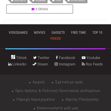
ESPORTS
KONAMI
FIFA
EFOOTBALL
0 ΣΧΟΛΙΑ
VIDEOGAMES
MOVIES
GADGETS
FREE TIME
TOP 10
VIDEOS
Tiktok
Twitter
Facebook
Youtube
Linkedin
Steam
Instagram
Rss Feeds
Αρχική
Σχετικά με εμάς
Όροι Χρήσης & Πολιτική Προστασίας Δεδομένων
Παροχή περιεχομένου
Χάρτης Πλοήγησης
Επικοινωνήστε μαζί μας