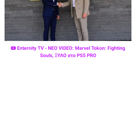
Enternity TV - ΝΕΟ VIDEO: Marvel Tokon: Fighting
Souls, ΞΥΛΟ στο PS5 PRO