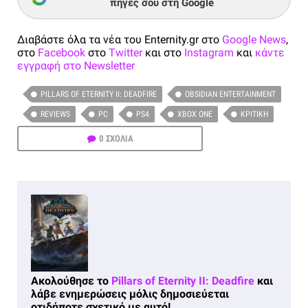
πηγές σου στη Google
Διαβάστε όλα τα νέα του Enternity.gr στο
Google News
,
στο
Facebook
στο
Twitter
και στο
Instagram
και
κάντε
εγγραφή στο Newsletter
PILLARS OF ETERNITY II: DEADFIRE
OBSIDIAN ENTERTAINMENT
REVIEWS
PC
PS4
XBOX ONE
ΚΡΙΤΙΚΉ
0 ΣΧΟΛΙΑ
Ακολούθησε το
Pillars of Eternity II: Deadfire
και
λάβε ενημερώσεις μόλις δημοσιεύεται
οτιδήποτε σχετικό με αυτό!