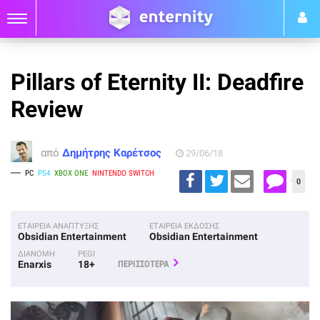
Pillars of Eternity II: Deadfire
Review
από
Δημήτρης Καρέτσος
29/06/18
PC
PS4
XBOX ONE
NINTENDO SWITCH
0
ΕΤΑΙΡΕΙΑ ΑΝΑΠΤΥΞΗΣ
ΕΤΑΙΡΕΙΑ ΕΚΔΟΣΗΣ
Obsidian Entertainment
Obsidian Entertainment
ΔΙΑΝΟΜΗ
PEGI
Enarxis
18+
ΠΕΡΙΣΣΟΤΕΡΑ