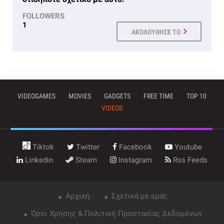
FOLLOWERS
1
ΑΚΟΛΟΥΘΗΣΕ ΤΟ
VIDEOGAMES
MOVIES
GADGETS
FREE TIME
TOP 10
VIDEOS
Tiktok
Twitter
Facebook
Youtube
Linkedin
Steam
Instagram
Rss Feeds
Αρχική
Σχετικά με εμάς
Όροι Χρήσης & Πολιτική Προστασίας Δεδομένων