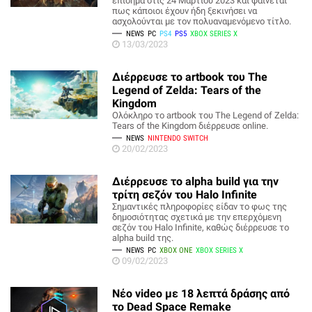
επίσημα στις 24 Μαρτίου 2023 και φαίνεται
πως κάποιοι έχουν ήδη ξεκινήσει να
ασχολούνται με τον πολυαναμενόμενο τίτλο.
NEWS
PC
PS4
PS5
XBOX SERIES X
13/03/2023
Διέρρευσε το artbook του The
Legend of Zelda: Tears of the
Kingdom
Ολόκληρο το artbook του The Legend of Zelda:
Tears of the Kingdom διέρρευσε online.
NEWS
NINTENDO SWITCH
20/02/2023
Διέρρευσε το alpha build για την
τρίτη σεζόν του Halo Infinite
Σημαντικές πληροφορίες είδαν το φως της
δημοσιότητας σχετικά με την επερχόμενη
σεζόν του Halo Infinite, καθώς διέρρευσε το
alpha build της.
NEWS
PC
XBOX ONE
XBOX SERIES X
09/02/2023
Νέο video με 18 λεπτά δράσης από
το Dead Space Remake