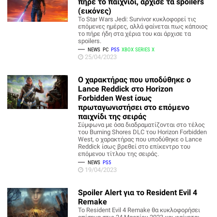
πήρε το παιχνίδι, άρχισε τα spoilers
(εικόνες)
Το Star Wars Jedi: Survivor κυκλοφορεί τις
επόμενες ημέρες, αλλά φαίνεται πως κάποιος
το πήρε ήδη στα χέρια του και άρχισε τα
spoilers.
NEWS
PC
PS5
XBOX SERIES X
25/04/2023
Ο χαρακτήρας που υποδύθηκε ο
Lance Reddick στο Horizon
Forbidden West ίσως
πρωταγωνιστήσει στο επόμενο
παιχνίδι της σειράς
Σύμφωνα με όσα διαδραματίζονται στο τέλος
του Burning Shores DLC του Horizon Forbidden
West, ο χαρακτήρας που υποδύθηκε ο Lance
Reddick ίσως βρεθεί στο επίκεντρο του
επόμενου τίτλου της σειράς.
NEWS
PS5
19/04/2023
Spoiler Alert για το Resident Evil 4
Remake
Το Resident Evil 4 Remake θα κυκλοφορήσει