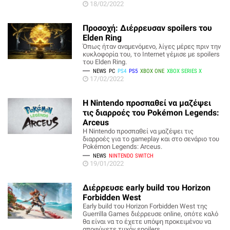
18/02/2022
Προσοχή: Διέρρευσαν spoilers του
Elden Ring
Όπως ήταν αναμενόμενο, λίγες μέρες πριν την
κυκλοφορία του, το Internet γέμισε με spoilers
του Elden Ring.
NEWS
PC
PS4
PS5
XBOX ONE
XBOX SERIES X
17/02/2022
Η Nintendo προσπαθεί να μαζέψει
τις διαρροές του Pokémon Legends:
Arceus
H Nintendo προσπαθεί να μαζέψει τις
διαρροές για το gameplay και στο σενάριο του
Pokémon Legends: Arceus.
NEWS
NINTENDO SWITCH
19/01/2022
Διέρρευσε early build του Horizon
Forbidden West
Early build του Horizon Forbidden West της
Guerrilla Games διέρρευσε online, οπότε καλό
θα είναι να το έχετε υπόψη προκειμένου να
αποφύγετε τυχόν spoilers.