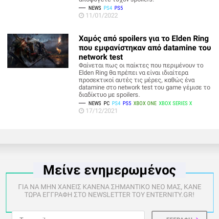
NEWS
PS4
PS5
11/01/2022
Χαμός από spoilers για το Elden Ring
που εμφανίστηκαν από datamine του
network test
Φαίνεται πως οι παίκτες που περιμένουν το
Elden Ring θα πρέπει να είναι ιδιαίτερα
προσεκτικοί αυτές τις μέρες, καθώς ένα
datamine στο network test του game γέμισε το
διαδίκτυο με spoilers.
NEWS
PC
PS4
PS5
XBOX ONE
XBOX SERIES X
17/12/2021
Μείνε ενημερωμένος
ΓΙΑ ΝΑ ΜΗΝ ΧΑΝΕΙΣ ΚΑΝΕΝΑ ΣΗΜΑΝΤΙΚΟ ΝΕΟ ΜΑΣ, ΚΑΝΕ
ΤΩΡΑ ΕΓΓΡΑΦΗ ΣΤΟ NEWSLETTER ΤΟΥ ENTERNITY.GR!