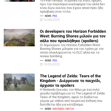
Το Final Fantasy 16 βρίσκεται λίγες ημέρες
πριν την παγκόσμια κυκλοφορία του αλλά δεν
είναι λίγοι εκείνοι που έχουν αποκτήσει ήδη
πρόσβαση στον τίτλο.
NEWS
PS5
16/06/2023
Οι developers του Horizon Forbidden
West: Burning Shores μιλούν για τον
σάλο που προκλήθηκε (spoilers)
Οι δημιουργοί του Horizon Forbidden West:
Burning Shores μίλησαν για τον τρόπο με τον
οποίο ολοκληρώνεται το DLC αλλά και το
review bombing.
NEWS
PS5
19/05/2023
The Legend of Zelda: Tears of the
Kingdom - Διέρρευσε το παιχνίδι,
άρχισαν τα spoilers
Η Nintendo ξεκινάει τον Μάιο με ένα πολύ
μεγάλο πρόβλημα για το The Legend of Zelda:
Tears of the Kingdom, αφού το διαδίκτυο
γέμισε με videos από πειρατική έκδοση που
διατίθεται ήδη για κατέβασμα.
NEWS
NINTENDO SWITCH