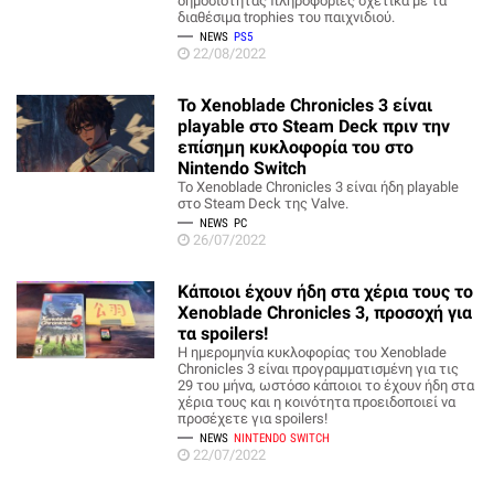
δημοσιότητας πληροφορίες σχετικά με τα
διαθέσιμα trophies του παιχνιδιού.
NEWS
PS5
22/08/2022
Το Xenoblade Chronicles 3 είναι
playable στο Steam Deck πριν την
επίσημη κυκλοφορία του στο
Nintendo Switch
Το Xenoblade Chronicles 3 είναι ήδη playable
στο Steam Deck της Valve.
NEWS
PC
26/07/2022
Κάποιοι έχουν ήδη στα χέρια τους το
Xenoblade Chronicles 3, προσοχή για
τα spoilers!
Η ημερομηνία κυκλοφορίας του Xenoblade
Chronicles 3 είναι προγραμματισμένη για τις
29 του μήνα, ωστόσο κάποιοι το έχουν ήδη στα
χέρια τους και η κοινότητα προειδοποιεί να
προσέχετε για spoilers!
NEWS
NINTENDO SWITCH
22/07/2022