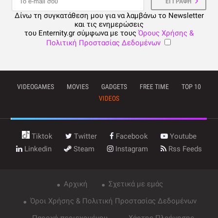
Δίνω τη συγκατάθεση μου για να λαμβάνω το Newsletter
και τις ενημερώσεις
του Enternity.gr σύμφωνα με τους
Όρους Χρήσης &
Πολιτική Προστασίας Δεδομένων
VIDEOGAMES
MOVIES
GADGETS
FREE TIME
TOP 10
VIDEOS
Tiktok
Twitter
Facebook
Youtube
Linkedin
Steam
Instagram
Rss Feeds
Αρχική
Σχετικά με εμάς
Όροι Χρήσης & Πολιτική Προστασίας Δεδομένων
Παροχή περιεχομένου
Χάρτης Πλοήγησης