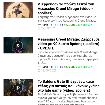
Διέρρευσαν τα πρώτα λεπτά του
Assassin's Creed Mirage (video -
spoilers)
Χρήστης του Reddit διέρρευσε ένα video με
την εισαγωγή του Assassin's Creed Mirage.
NEWS
PC
PS4
PS5
XBOX ONE
XBOX SERIES X
22/09/2023
Assassin's Creed Mirage: Διέρρευσε
video με 90 λεπτά δράσης (spoilers)
- UPDATE
Ένα νέο video για το Assassin's Creed Mirage
έκανε την εμφάνισή του στο Youtube, με
σχεδόν 90 λεπτά δράσης από τον επερχόμενο
τίτλο.
NEWS
PC
PS4
PS5
XBOX ONE
XBOX SERIES X
13/09/2023
To Baldur's Gate III έχει ένα κακό
τέλος για αυτούς που κάνουν γκάφα
στο late game (video/ spoilers)
Το Baldur's Gate III έχει λάβει αρκετά θετικά
σχόλια για το πως χειρίζεται τα mechanics
του D&D και την ελευθερία που δίνει στους
παίκτες στο τομέα του roleplaying.