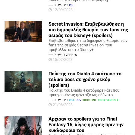
NEWS
PC
PS5
12/09/2023
Secret Invasion: Επιβεβαιώθηκε η
πιο δημοφιλής θεωρία των fans της
σειράς του Disney+ (spoilers)
Επιβεβαιώθηκε η πιο δημοφιλής θεωρία των
fans της σειράς Secret Invasion, που
προβάλλεται στο Disney+.
NEWS
TVSERIES
15/07/2023
Παίκτης του Diablo 4 σκότωσε το
τελικό boss σε χρόνο ρεκόρ
(spoilers)
Παίκτης του Diablo 4 κατάφερε κάτι που
προηγουμένως φάνταζε ως αδύνατο.
NEWS
PC
PS4
PS5
XBOX ONE
XBOX SERIES X
21/06/2023
Άρχισαν το spoilers για το Final
Fantasy 16, λίγες ημέρες πριν την
κυκλοφορία του