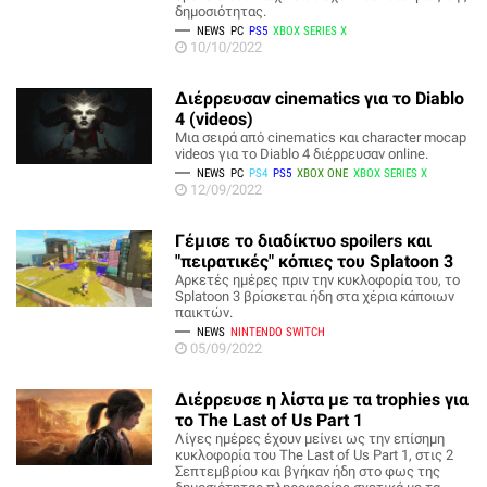
δημοσιότητας.
NEWS
PC
PS5
XBOX SERIES X
10/10/2022
Διέρρευσαν cinematics για το Diablo
4 (videos)
Μια σειρά από cinematics και character mocap
videos για το Diablo 4 διέρρευσαν online.
NEWS
PC
PS4
PS5
XBOX ONE
XBOX SERIES X
12/09/2022
Γέμισε το διαδίκτυο spoilers και
"πειρατικές" κόπιες του Splatoon 3
Αρκετές ημέρες πριν την κυκλοφορία του, το
Splatoon 3 βρίσκεται ήδη στα χέρια κάποιων
παικτών.
NEWS
NINTENDO SWITCH
05/09/2022
Διέρρευσε η λίστα με τα trophies για
το The Last of Us Part 1
Λίγες ημέρες έχουν μείνει ως την επίσημη
κυκλοφορία του The Last of Us Part 1, στις 2
Σεπτεμβρίου και βγήκαν ήδη στο φως της