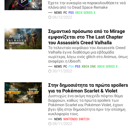
Έχετε την ευκαιρία να παρακολουθήσετε νεά
πλάνα από το Dead Space Remake
NEWS
PC
PS5
XBOX SERIES X
06/12/2022
Σημαντικό πρόσωπο από το Mirage
εμφανίζεται στο The Last Chapter
του Assassin's Creed Valhalla
Το τελευταίο κεφάλαιο του Assassin's Creed
Valhalla έγινε διαθέσιμο μια εβδομάδα
νωρίτερα, λόγω ενός glitch στο Animus, όπως
αναφέρει η Ubisoft.
NEWS
PC
PS4
PS5
XBOX ONE
XBOX SERIES X
30/11/2022
Στην δημοσιότητα τα πρώτα spoilers
για τα Pokémon Scarlet & Violet
Δυστυχώς ένα ακόμη παιχνίδι πέφτει θύμα
διαρροών, καθώς τα πρώτα spoilers των
Pokémon Scarlet και Pokémon Violet, έχουν
βγει ήδη στην δημοσιότητα πριν την επίσημη
κυκλοφορία τους.
NEWS
NINTENDO SWITCH
08/11/2022