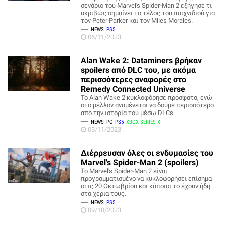
σενάριο του Marvel's Spider-Man 2 εξήγησε τι
ακριβώς σημαίνει το τέλος του παιχνιδιού για
τον Peter Parker και τον Miles Morales.
NEWS
PS5
06/11/2023
Alan Wake 2: Dataminers βρήκαν
spoilers από DLC του, με ακόμα
περισσότερες αναφορές στο
Remedy Connected Universe
Το Alan Wake 2 κυκλοφόρησε πρόσφατα, ενώ
στο μέλλον αναμένεται να δούμε περισσότερο
από την ιστορία του μέσω DLCs.
NEWS
PC
PS5
XBOX SERIES X
03/11/2023
Διέρρευσαν όλες οι ενδυμασίες του
Marvel's Spider-Man 2 (spoilers)
To Marvel's Spider-Man 2 είναι
προγραμματισμένο να κυκλοφορήσει επίσημα
στις 20 Οκτωβρίου και κάποιοι το έχουν ήδη
στα χέρια τους.
NEWS
PS5
09/10/2023