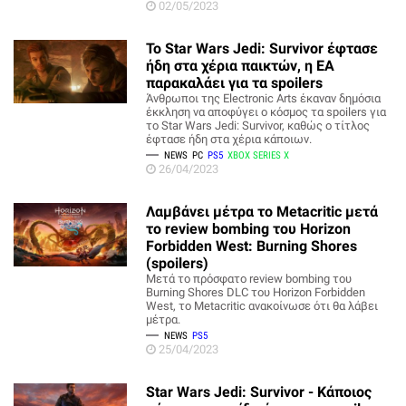
02/05/2023
Το Star Wars Jedi: Survivor έφτασε
ήδη στα χέρια παικτών, η ΕΑ
παρακαλάει για τα spoilers
Άνθρωποι της Electronic Arts έκαναν δημόσια
έκκληση να αποφύγει ο κόσμος τα spoilers για
το Star Wars Jedi: Survivor, καθώς ο τίτλος
έφτασε ήδη στα χέρια κάποιων.
NEWS
PC
PS5
XBOX SERIES X
26/04/2023
Λαμβάνει μέτρα το Metacritic μετά
το review bombing του Horizon
Forbidden West: Burning Shores
(spoilers)
Μετά το πρόσφατο review bombing του
Burning Shores DLC του Horizon Forbidden
West, το Metacritic ανακοίνωσε ότι θα λάβει
μέτρα.
NEWS
PS5
25/04/2023
Star Wars Jedi: Survivor - Κάποιος