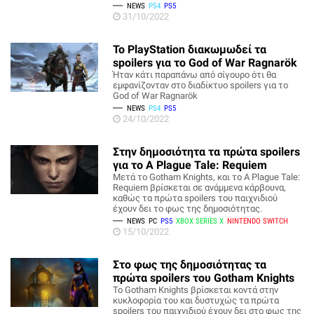
NEWS
PS4
PS5
31/10/2022
To PlayStation διακωμωδεί τα
spoilers για το God of War Ragnarök
Ήταν κάτι παραπάνω από σίγουρο ότι θα
εμφανίζονταν στο διαδίκτυο spoilers για το
God of War Ragnarök
NEWS
PS4
PS5
24/10/2022
Στην δημοσιότητα τα πρώτα spoilers
για το A Plague Tale: Requiem
Μετά το Gotham Knights, και το A Plague Tale:
Requiem βρίσκεται σε ανάμμενα κάρβουνα,
καθώς τα πρώτα spoilers του παιχνιδιού
έχουν δει το φως της δημοσιότητας.
NEWS
PC
PS5
XBOX SERIES X
NINTENDO SWITCH
15/10/2022
Στο φως της δημοσιότητας τα
πρώτα spoilers του Gotham Knights
Το Gotham Knights βρίσκεται κοντά στην
κυκλοφορία του και δυστυχώς τα πρώτα
spoilers του παιχνιδιού έχουν δει στο φως της