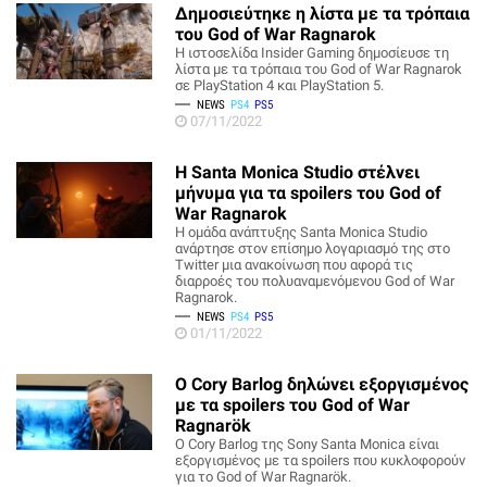
Δημοσιεύτηκε η λίστα με τα τρόπαια
του God of War Ragnarok
H ιστοσελίδα Insider Gaming δημοσίευσε τη
λίστα με τα τρόπαια του God of War Ragnarok
σε PlayStation 4 και PlayStation 5.
NEWS
PS4
PS5
07/11/2022
H Santa Monica Studio στέλνει
μήνυμα για τα spoilers του God of
War Ragnarok
H ομάδα ανάπτυξης Santa Monica Studio
ανάρτησε στον επίσημο λογαριασμό της στο
Twitter μια ανακοίνωση που αφορά τις
διαρροές του πολυαναμενόμενου God of War
Ragnarok.
NEWS
PS4
PS5
01/11/2022
Ο Cory Barlog δηλώνει εξοργισμένος
με τα spoilers του God of War
Ragnarök
Ο Cory Barlog της Sony Santa Monica είναι
εξοργισμένος με τα spoilers που κυκλοφορούν
για το God of War Ragnarök.