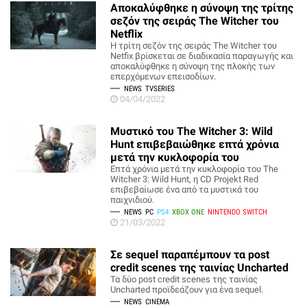
Αποκαλύφθηκε η σύνοψη της τρίτης
σεζόν της σειράς The Witcher του
Netflix
Η τρίτη σεζόν της σειράς The Witcher του
Netfix βρίσκεται σε διαδικασία παραγωγής και
αποκαλύφθηκε η σύνοψη της πλοκής των
επερχόμενων επεισοδίων.
NEWS
TVSERIES
04/04/2022
Μυστικό του The Witcher 3: Wild
Hunt επιβεβαιώθηκε επτά χρόνια
μετά την κυκλοφορία του
Επτά χρόνια μετά την κυκλοφορία του The
Witcher 3: Wild Hunt, η CD Projekt Red
επιβεβαίωσε ένα από τα μυστικά του
παιχνιδιού.
NEWS
PC
PS4
XBOX ONE
NINTENDO SWITCH
21/03/2022
Σε sequel παραπέμπουν τα post
credit scenes της ταινίας Uncharted
Τα δύο post credit scenes της ταινίας
Uncharted προϊδεάζουν για ένα sequel.
NEWS
CINEMA