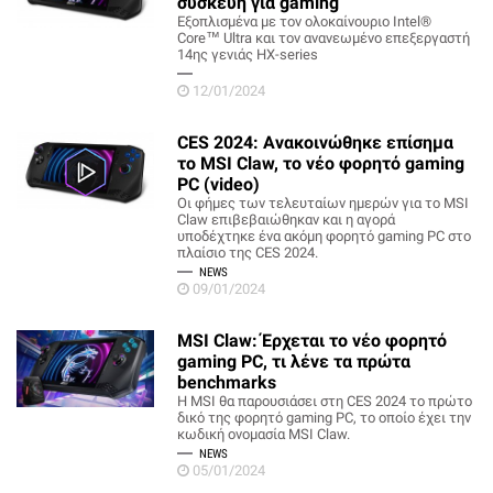
συσκευή για gaming
Εξοπλισμένα με τον ολοκαίνουριο Intel®
Core™ Ultra και τον ανανεωμένο επεξεργαστή
14ης γενιάς HX-series
12/01/2024
CES 2024: Ανακοινώθηκε επίσημα
το MSI Claw, το νέο φορητό gaming
PC (video)
Οι φήμες των τελευταίων ημερών για το MSI
Claw επιβεβαιώθηκαν και η αγορά
υποδέχτηκε ένα ακόμη φορητό gaming PC στο
πλαίσιο της CES 2024.
NEWS
09/01/2024
MSI Claw: Έρχεται το νέο φορητό
gaming PC, τι λένε τα πρώτα
benchmarks
H MSI θα παρουσιάσει στη CES 2024 το πρώτο
δικό της φορητό gaming PC, το οποίο έχει την
κωδική ονομασία MSI Claw.
NEWS
05/01/2024