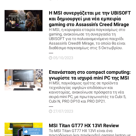
Η MSI συνεργάζεται με την UBISOFT
και δημιουργεί μια νέα εμπειρία
gaming στο Assassin's Creed Mirage
Η MSI, η κορυφαία εταιρία παγκοσμίως στο
gaming, ανακοίνωσε τη συνεργασία τη
UBISOFT για το πολυαναμενόμενο παιχνίδι
Assassin's Creed® Mirage, το οποίο θα είναι
διαθέσιμο παγκοσμίως στις 5 Οκτωβρίου.
05/10/2023
Επανάσταση στο compact computing:
γνωρίστε τα ισχυρά mini PC της MSI
Η MSI, παγκόσμιος ηγέτης σε προϊόντα
τεχνολογίας υψηλών επιδόσεων και
καινοτομίας, ανακοίνωσε πρόσφατα τη νέα
σειρά mini PC, με πρωταγωνιστές τα Cubi 5,
Cubi N, PRO DP10 και PRO DP21.
27/07/2023
MSI Titan GT77 HX 13VI Review
EDITOR'S
Το MSI Titan GT77 HX 13VI είναι ένα
CHOICE
παντοδύναμο (και πανάκριβο) gaming laptop με