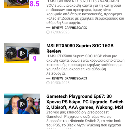
Η MSI GeForce RTX 5070 Ti 16G VANGUARD
8.5
SOC είναι μια ακριβή κάρτα για τη κατηγορία
επιδόσεων που προσφέρει, όμως είναι
κορυφαία από άποψη κατασκευής, προσφέρει
καλές επιδόσεις με χαμηλές θερμοκρασίες και
αθόρυβη λειτουργία.
REVIEWS
GRAPHICSCARDS
17/03/2025
MSI RTX5080 Suprim SOC 16GB
Review
Η MSI RTX5080 Suprim SOC 16GB είναι μια
9
ακριβή κάρτα, όμως είναι κορυφαία από άποψη
κατασκευής, προσφέρει υψηλές επιδόσεις με
χαμηλές θερμοκρασίες και αθόρυβη
λειτουργία.
REVIEWS
GRAPHICSCARDS
10/03/2025
Gametech Playground Ep67: 30
Χρονια PS δώρα, PC Upgrade, Switch
2, Ubisoft, AAA games, Wukong, MSI
Στο νέο μας επεισόδιο για το podcast
Gametech Playground συζητάμε για τις
διαρροές του Nintendo Switch 2, το retro look
του PS5, το Black Myth: Wukong που έρχεται