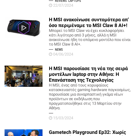
REVIEWS
LAPTOPS
22/07/2024
H MSI ανακοίνωσε συντομότερα απ’
όσο περιμέναμε το MSI Claw 8 AI+!
Μπορεί το MSI Claw να έχει κυκλοφορήσει
κάτι λιγότερο από 3 μήνες, αλλά η MSI
ανακοίνωσε ήδη το επόμενο μοντέλο που είναι
το MSI Claw 8 AI+.
NEWS
04/06/2024
Η MSI παρουσίασε τη νέα της σειρά
μοντέλων laptop στην Αθήνα: Η
Επανάσταση της Τεχνολογίας
Η MSI, ένας από τους κορυφαίους
κατασκευαστές gaming hardware παγκοσμίως,
παρουσίασε μια συναρπαστική γκάμα νέων
προϊόντων σε εκδήλωση που
πραγματοποιήθηκε στις 13 Μαρτίου στην
Αθήνα.
15/03/2024
Gametech Playground Ep32: Χωρίς