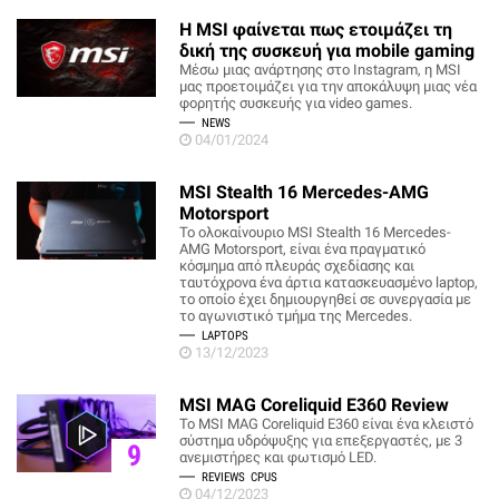
Η MSI φαίνεται πως ετοιμάζει τη
δική της συσκευή για mobile gaming
Μέσω μιας ανάρτησης στο Instagram, η MSI
μας προετοιμάζει για την αποκάλυψη μιας νέα
φορητής συσκευής για video games.
NEWS
04/01/2024
MSI Stealth 16 Mercedes-AMG
Motorsport
Το ολοκαίνουριο MSI Stealth 16 Mercedes-
AMG Motorsport, είναι ένα πραγματικό
κόσμημα από πλευράς σχεδίασης και
ταυτόχρονα ένα άρτια κατασκευασμένο laptop,
το οποίο έχει δημιουργηθεί σε συνεργασία με
το αγωνιστικό τμήμα της Mercedes.
LAPTOPS
13/12/2023
MSI MAG Coreliquid E360 Review
Το MSI MAG Coreliquid E360 είναι ένα κλειστό
σύστημα υδρόψυξης για επεξεργαστές, με 3
9
ανεμιστήρες και φωτισμό LED.
REVIEWS
CPUS
04/12/2023