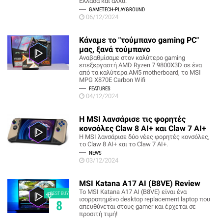
Ελλάδα και άλλα.
GAMETECH-PLAYGROUND
06/12/2024
Κάναμε το "τούμπανο gaming PC"
μας, ξανά τούμπανο
Αναβαθμίσαμε στον καλύτερο gaming
επεξεργαστή AMD Ryzen 7 9800X3D σε ένα
από τα καλύτερα AM5 motherboard, το MSI
MPG X870E Carbon Wifi
FEATURES
04/12/2024
Η MSI λανσάρισε τις φορητές
κονσόλες Claw 8 AI+ και Claw 7 AI+
H MSI λανσάρισε δύο νέες φορητές κονσόλες,
το Claw 8 AI+ και το Claw 7 AI+.
NEWS
03/12/2024
MSI Katana A17 AI (B8VE) Review
Το MSI Katana A17 AI (B8VE) είναι ένα
BEST BUY
ισορροπημένο desktop replacement laptop που
8
απευθύνεται στους gamer και έρχεται σε
προσιτή τιμή!