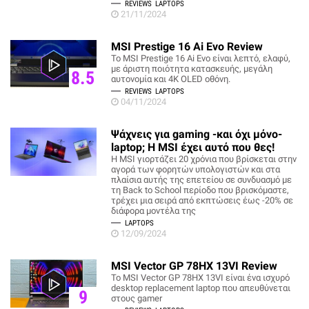
REVIEWS
LAPTOPS
21/11/2024
MSI Prestige 16 Ai Evo Review
To MSI Prestige 16 Ai Evo είναι λεπτό, ελαφύ,
με άριστη ποιότητα κατασκευής, μεγάλη
8.5
αυτονομία και 4K OLED οθόνη.
REVIEWS
LAPTOPS
04/11/2024
Ψάχνεις για gaming -και όχι μόνο-
laptop; Η MSI έχει αυτό που θες!
Η MSI γιορτάζει 20 χρόνια που βρίσκεται στην
αγορά των φορητών υπολογιστών και στα
πλαίσια αυτής της επετείου σε συνδυασμό με
τη Back to School περίοδο που βρισκόμαστε,
τρέχει μια σειρά από εκπτώσεις έως -20% σε
διάφορα μοντέλα της
LAPTOPS
12/09/2024
MSI Vector GP 78HX 13VI Review
Το MSI Vector GP 78HX 13VI είναι ένα ισχυρό
desktop replacement laptop που απευθύνεται
9
στους gamer