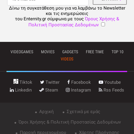
Δίνω τη συγκατάθεση μου για να λαμβάνω το Newsletter
και τις ενημερώσεις
του Enternity.gr σύμφωνα με τους
Όρους Χρήσης &
Πολιτική Προστασίας Δεδομένων
VIDEOGAMES
MOVIES
GADGETS
FREE TIME
TOP 10
VIDEOS
Tiktok
Twitter
Facebook
Youtube
Linkedin
Steam
Instagram
Rss Feeds
Αρχική
Σχετικά με εμάς
Όροι Χρήσης & Πολιτική Προστασίας Δεδομένων
Παροχή περιεχομένου
Χάρτης Πλοήγησης