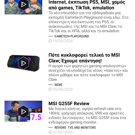
Internet, έκπτωση PS5, MSI, χαμός
από games, TikTok, emulation
Το νέο επεισόδιο για την εβδομαδιαία μας
εκπομπή Gametech Playground είναι εδώ. Στο
επίκεντρο η νέα έκπτωση του PS5, οι
ανακοινώσεις της MSI και το MSI Claw, το
TikTok και οι ΗΠΑ, αλλά και το emulation.
GAMETECH-PLAYGROUND
15/03/2024
Πότε κυκλοφορεί τελικά το MSI
Claw; Έχουμε απάντηση!
Η αγορά των φορητών gaming υπολογιστών
συνεχίζει να υποδέχεται νέους «παίκτες» και
πλέον μάθαμε και πότε κυκλοφορεί το MSI
Claw.
NEWS
05/03/2024
MSI G255F Review
Με λογικό κόστος, υψηλό refresh rate στα
180Hz, γρήγορη απόκριση, VRR και αρκετές
7.5
ειδικές λειτουργίες, το MSI G255F είναι ένα
ενδιαφέρον gaming monitor.
REVIEWS
TVS AND MONITORS
07/02/2024