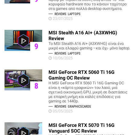
κορυφαίο hardrware που το κάνουν ταχύτερο
στα games από πολλά desktop συστήματα.
REVIEWS
LAPTOPS
23/07/2025
MSI Stealth A16 AI+ (A3XWHG)
Review
Το MSI Stealth A16 AI+ (A3XWHG) είναι ένα
9
μικρό και ελαφρύ gaming –και όχι- μόνο laptop.
REVIEWS
LAPTOPS
10/06/2025
MSI GeForce RTX 5060 Ti 16G
Gaming OC Review
Η MSI GeForce RTX 5060 Ti 16G Gaming OC
8
είναι η «κάρτα γραφικών» του λαού, μια
σχετικά οικονομική GPU, μικρή σε διαστάσεις
με επαρκή μνήμη και καλές επιδόσεις για
gaming σε 1440p.
REVIEWS
GRAPHICSCARDS
05/05/2025
MSI GeForce RTX 5070 Ti 16G
Vanguard SOC Review