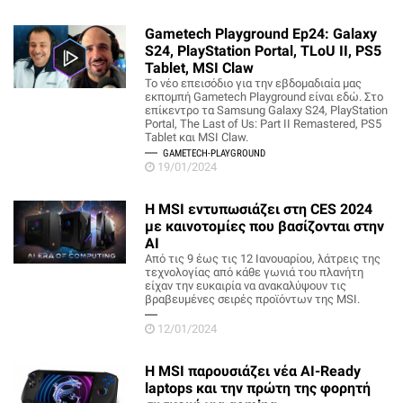
Gametech Playground Ep24: Galaxy
S24, PlayStation Portal, TLoU II, PS5
Tablet, MSI Claw
Το νέο επεισόδιο για την εβδομαδιαία μας
εκπομπή Gametech Playground είναι εδώ. Στο
επίκεντρο τα Samsung Galaxy S24, PlayStation
Portal, The Last of Us: Part II Remastered, PS5
Tablet και MSI Claw.
GAMETECH-PLAYGROUND
19/01/2024
Η MSI εντυπωσιάζει στη CES 2024
με καινοτομίες που βασίζονται στην
AI
Από τις 9 έως τις 12 Ιανουαρίου, λάτρεις της
τεχνολογίας από κάθε γωνιά του πλανήτη
είχαν την ευκαιρία να ανακαλύψουν τις
βραβευμένες σειρές προϊόντων της MSI.
12/01/2024
Η MSI παρουσιάζει νέα AI-Ready
laptops και την πρώτη της φορητή