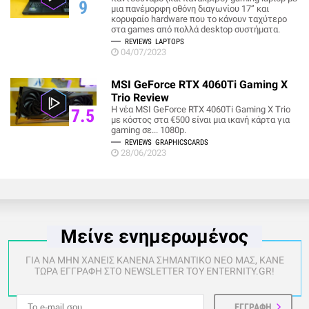
9
μια πανέμορφη οθόνη διαγωνίου 17’’ και
κορυφαίο hardware που το κάνουν ταχύτερο
στα games από πολλά desktop συστήματα.
REVIEWS
LAPTOPS
04/07/2023
MSI GeForce RTX 4060Ti Gaming X
Trio Review
Η νέα MSI GeForce RTX 4060Ti Gaming X Trio
7.5
με κόστος στα €500 είναι μια ικανή κάρτα για
gaming σε... 1080p.
REVIEWS
GRAPHICSCARDS
28/06/2023
Μείνε ενημερωμένος
ΓΙΑ ΝΑ ΜΗΝ ΧΑΝΕΙΣ ΚΑΝΕΝΑ ΣΗΜΑΝΤΙΚΟ ΝΕΟ ΜΑΣ, ΚΑΝΕ
ΤΩΡΑ ΕΓΓΡΑΦΗ ΣΤΟ NEWSLETTER ΤΟΥ ENTERNITY.GR!