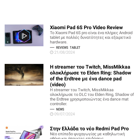
Xiaomi Pad 6S Pro Video Review
Το Xiaomi Pad 6S pro είναι ένα πλήρες Android
tablet με πολλές δυνατότητες και εξαιρετικό
hardware.
REVIEWS
TABLET
21/08/2024
Η streamer του Twitch, MissMikkaa
ολοκλήρωσε το Elden Ring: Shadow
of the Erdtree με ένα dance pad
(video)
Η streamer του Twitch, MissMikkaa
ολοκλήρωσε το DLC του Elden Ring, Shadow of
the Erdtree χρησιμοποιώντας ένα dance mat
controller.
NEWS
09/07/2024
Στην Ελλάδα το νέο Redmi Pad Pro
Νέο επίπεδο ψυχαγωγίας με καθηλωτική
οθόνη και άπαιχτες επιδόσεις