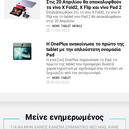
Στις 20 Απριλίου θα αποκαλυφθούν
τα vivo X Fold2, X Flip και vivo Pad 2
Επιβεβαιώθηκε ότι το vivo X Fold2, το vivo X
Flip και το tablet vivo Pad 2 θα αποκαλυφθούν
στις 20 Απριλίου.
NEWS
TABLET
MOBILE
11/04/2023
Η OnePlus ανακοίνωσε το πρώτο της
tablet με την απλούστατη ονομασία
Pad
Η κινεζική OnePlus παρουσίασε το Pad, το
πρώτο της tablet που προσφέρει δυνατά
χαρακτηριστικά με σχεδιασμό που το κάνει να
ξεχωρίζει από τον ανταγωνισμό.
NEWS
TABLET
08/02/2023
Μείνε ενημερωμένος
ΓΙΑ ΝΑ ΜΗΝ ΧΑΝΕΙΣ ΚΑΝΕΝΑ ΣΗΜΑΝΤΙΚΟ ΝΕΟ ΜΑΣ, ΚΑΝΕ