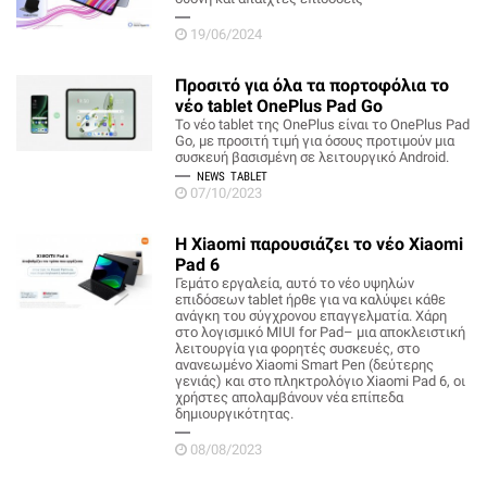
19/06/2024
Προσιτό για όλα τα πορτοφόλια το
νέο tablet OnePlus Pad Go
Το νέο tablet της OnePlus είναι το OnePlus Pad
Go, με προσιτή τιμή για όσους προτιμούν μια
συσκευή βασισμένη σε λειτουργικό Android.
NEWS
TABLET
07/10/2023
H Xiaomi παρουσιάζει το νέο Xiaomi
Pad 6
Γεμάτo εργαλεία, αυτό το νέο υψηλών
επιδόσεων tablet ήρθε για να καλύψει κάθε
ανάγκη του σύγχρονου επαγγελματία. Χάρη
στο λογισμικό MIUI for Pad– μια αποκλειστική
λειτουργία για φορητές συσκευές, στο
ανανεωμένο Xiaomi Smart Pen (δεύτερης
γενιάς) και στο πληκτρολόγιο Xiaomi Pad 6, οι
χρήστες απολαμβάνουν νέα επίπεδα
δημιουργικότητας.
08/08/2023