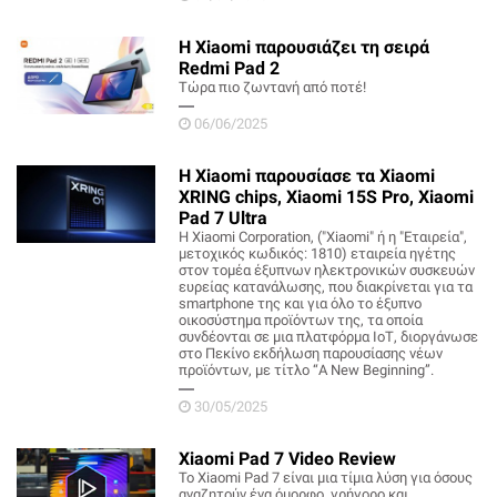
Η Xiaomi παρουσιάζει τη σειρά
Redmi Pad 2
Τώρα πιο ζωντανή από ποτέ!
06/06/2025
Η Xiaomi παρουσίασε τα Xiaomi
XRING chips, Xiaomi 15S Pro, Xiaomi
Pad 7 Ultra
Η Xiaomi Corporation, ("Xiaomi" ή η "Εταιρεία",
μετοχικός κωδικός: 1810) εταιρεία ηγέτης
στον τομέα έξυπνων ηλεκτρονικών συσκευών
ευρείας κατανάλωσης, που διακρίνεται για τα
smartphone της και για όλο το έξυπνο
οικοσύστημα προϊόντων της, τα οποία
συνδέονται σε μια πλατφόρμα ΙοΤ, διοργάνωσε
στο Πεκίνο εκδήλωση παρουσίασης νέων
προϊόντων, με τίτλο “A New Beginning”.
30/05/2025
Xiaomi Pad 7 Video Review
Το Xiaomi Pad 7 είναι μια τίμια λύση για όσους
αναζητούν ένα όμορφο, γρήγορο και