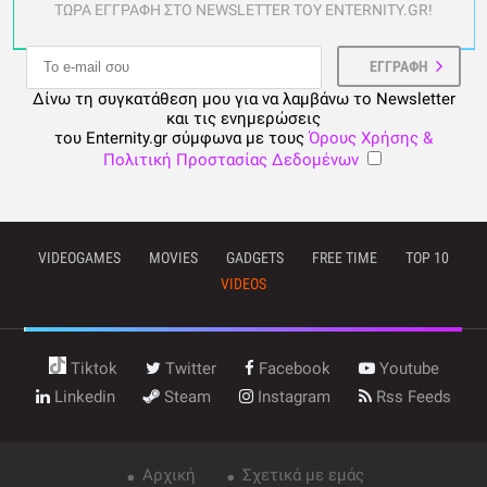
ΤΩΡΑ ΕΓΓΡΑΦΗ ΣΤΟ NEWSLETTER ΤΟΥ ENTERNITY.GR!
Δίνω τη συγκατάθεση μου για να λαμβάνω το Newsletter
και τις ενημερώσεις
του Enternity.gr σύμφωνα με τους
Όρους Χρήσης &
Πολιτική Προστασίας Δεδομένων
VIDEOGAMES
MOVIES
GADGETS
FREE TIME
TOP 10
VIDEOS
Tiktok
Twitter
Facebook
Youtube
Linkedin
Steam
Instagram
Rss Feeds
Αρχική
Σχετικά με εμάς