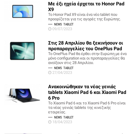
Με έξι ηχεία έρχεται το Honor Pad
X9
To Honor Pad X9 είναι ένα νέο tablet που
προορίζεται για τις αγορές της Ευρώπης.
NEWS
TABLET
09/07/2023
Στις 28 Απριλίου θα ξεκινήσουν οι
προπαραγγελίες του OnePlus Pad
Το OnePlus Pad θα έρθει στην Ευρώπη με ένα
μόνο configuration και οι προπαραγγελίες θα
ανοίξουν στις 28 Απριλίου.
NEWS
TABLET
27/04/2023
Ανακοινώθηκαν τα νέας γενιάς
tablets Xiaomi Pad 6 και Xiaomi Pad
6 Pro
Το Xiaomi Pad 6 και το Xiaomi Pad 6 Pro είναι
τα νέας γενιάς tablets της κινεζικής
εταιρείας.
NEWS
TABLET
18/04/2023