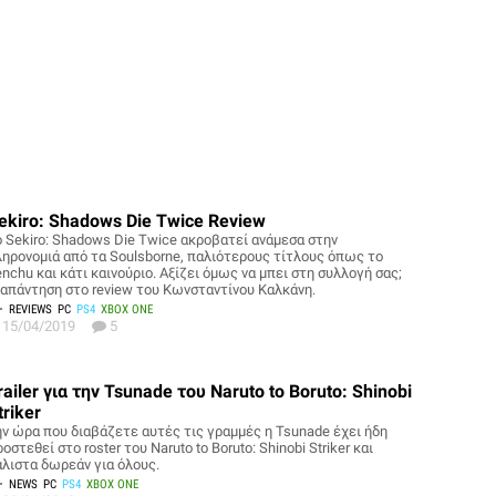
ekiro: Shadows Die Twice Review
ο Sekiro: Shadows Die Twice ακροβατεί ανάμεσα στην
ληρονομιά από τα Soulsborne, παλιότερους τίτλους όπως το
nchu και κάτι καινούριο. Αξίζει όμως να μπει στη συλλογή σας;
 απάντηση στο review του Κωνσταντίνου Καλκάνη.
REVIEWS
PC
PS4
XBOX ONE
15/04/2019
5
railer για την Tsunade του Naruto to Boruto: Shinobi
triker
ην ώρα που διαβάζετε αυτές τις γραμμές η Tsunade έχει ήδη
οστεθεί στο roster του Naruto to Boruto: Shinobi Striker και
άλιστα δωρεάν για όλους.
NEWS
PC
PS4
XBOX ONE