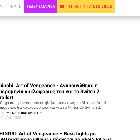
ME
TOP 10
ΤΕΛΕΥΤΑΙΑ ΝΕΑ
ENTERNITY TV:
ΝΕΟ VIDEO
hinobi: Art of Vengeance - Ανακοινώθηκε η
μερομηνία κυκλοφορίας του για το Switch 2
trailer)
Sega και η Lizardcube επιβεβαίωσαν πως το Shinobi: Art of
engeance θα κυκλοφορήσει και για το Nintendo Switch 2.
NEWS
NINTENDO SWITCH 2
21/06/2026
HINOBI: Art of Vengeance – Boss fights με
μβληματικούς villains υπόσχεται το SEGA Villains