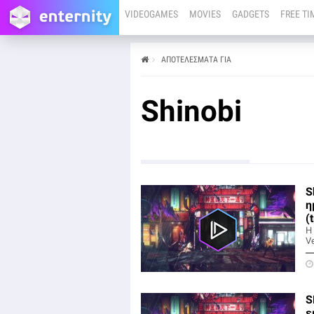
VIDEOGAMES
MOVIES
GADGETS
FREE TI
ΑΠΟΤΕΛΕΣΜΑΤΑ ΓΙΑ
Shinobi
S
η
(
Η 
V
S
ε