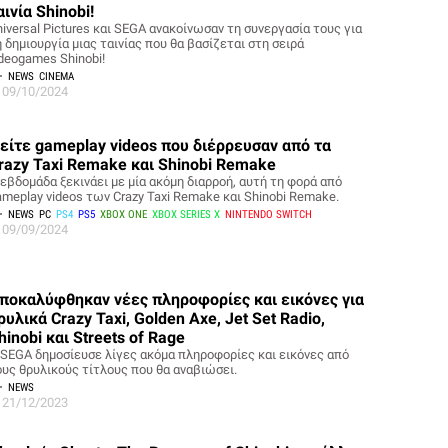
αινία Shinobi!
niversal Pictures και SEGA ανακοίνωσαν τη συνεργασία τους για
 δημιουργία μιας ταινίας που θα βασίζεται στη σειρά
ideogames Shinobi!
NEWS
CINEMA
09/10/2024
είτε gameplay videos που διέρρευσαν από τα
razy Taxi Remake και Shinobi Remake
 εβδομάδα ξεκινάει με μία ακόμη διαρροή, αυτή τη φορά από
ameplay videos των Crazy Taxi Remake και Shinobi Remake.
NEWS
PC
PS4
PS5
XBOX ONE
XBOX SERIES X
NINTENDO SWITCH
09/09/2024
ποκαλύφθηκαν νέες πληροφορίες και εικόνες για
ρυλικά Crazy Taxi, Golden Axe, Jet Set Radio,
hinobi και Streets of Rage
 SEGA δημοσίευσε λίγες ακόμα πληροφορίες και εικόνες από
ους θρυλικούς τίτλους που θα αναβιώσει.
NEWS
21/12/2023