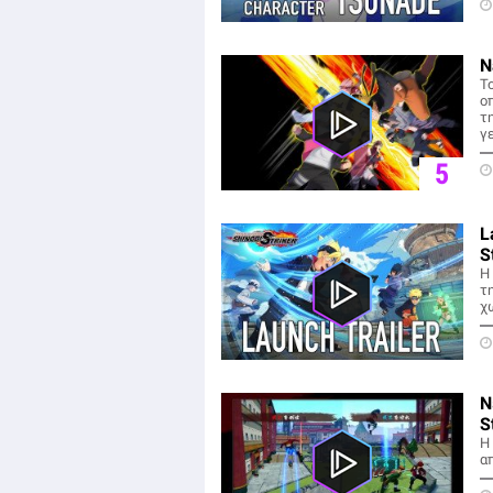
N
Το
ο
τ
γε
5
L
S
H
τη
χ
Ν
S
Η
απ