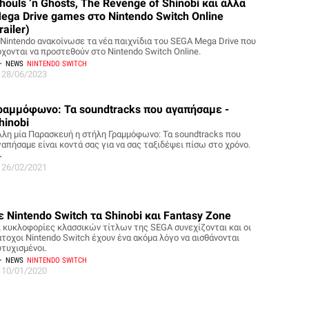
houls ‘n Ghosts, The Revenge of Shinobi και άλλα
ega Drive games στο Nintendo Switch Online
trailer)
 Nintendo ανακοίνωσε τα νέα παιχνίδια του SEGA Mega Drive που
ρχονται να προστεθούν στο Nintendo Switch Online.
NEWS
NINTENDO SWITCH
28/06/2023
ραμμόφωνο: Τα soundtracks που αγαπήσαμε -
hinobi
λλη μία Παρασκευή η στήλη Γραμμόφωνο: Τα soundtracks που
γαπήσαμε είναι κοντά σας για να σας ταξιδέψει πίσω στο χρόνο.
26/02/2021
ε Nintendo Switch τα Shinobi και Fantasy Zone
ι κυκλοφορίες κλασσικών τίτλων της SEGA συνεχίζονται και οι
άτοχοι Nintendo Switch έχουν ένα ακόμα λόγο να αισθάνονται
υτυχισμένοι.
NEWS
NINTENDO SWITCH
10/01/2020