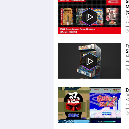
G
M
(
Η
έ
Γ
S
Ά
α
Σ
Ο
κ
ε