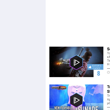
S
Τ
κ
Te
Η
EDITOR'S
CHOICE
8
T
S
Τ
πρ
μ