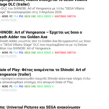
tage DLC (trailer)
 DLC του SHINOBI: Art of Vengeance με τίτλο “SEGA Villains
tage” θα κυκλοφορήσει στις 3 Απριλίου 2026.
NEWS
PC
PS4
PS5
XBOX ONE
XBOX SERIES X
NINTENDO SWITCH
20/03/2026
HINOBI: Art of Vengeance – Έρχεται ως boss o
eath Adder του Golden Axe
 Death Adder, γνωστός από το Golden Axe θα εμφανιστεί ως boss
το “SEGA Villains Stage” DLC που περιλαμβάνεται με τη Deluxe
ition του SHINOBI: Art of Vengeance.
NEWS
PC
PS4
PS5
XBOX ONE
XBOX SERIES X
NINTENDO SWITCH
02/10/2025
tate of Play: Φέτος αναμένεται το Shinobi: Art of
engeance (trailer)
ο πρόσφατα ανακοινωθέν παιχνίδι Shinobi απέκτησε πλήρη τίτλο
αι αποκαλύφθηκε επίσημα, στο αποψινό State of Play.
NEWS
PC
PS4
PS5
XBOX ONE
XBOX SERIES X
13/02/2025
πα: Universal Pictures και SEGA ανακοίνωσαν