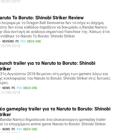
30/01/2019
aruto To Boruto: Shinobi Striker Review
 πείραμα με το Dragon Ball Xenoverse δεν τα πήγε κι άσχημα,
πότε δεν είναι καθόλου παράξενο να δοκιμάσει η Bandai Namco
ην ίδια συνταγή σε ανάλογα σημαντικό franchise της. Κάπως έτσι
ννήθηκε το Naruto To Boruto: Shinobi Striker.
REVIEWS
PC
PS4
XBOX ONE
25/09/2018
aunch trailer για το Naruto to Boruto: Shinobi
triker
 31η Αυγούστου 2018 θα μείνει στη μνήμη των gamers λόγω και
ς κυκλοφορίας του Naruto to Boruto: Shinobi Striker στις δυτικές
ώρες.
NEWS
PC
PS4
XBOX ONE
31/08/2018
έο gameplay trailer για το Naruto to Boruto: Shinobi
triker
 Bandai Namco δημοσίευσε ένα ολοκαίνουργιο gameplay trailer
ό το επερχόμενο anime game Naruto to Boruto: Shinobi Striker.
NEWS
PC
PS4
XBOX ONE