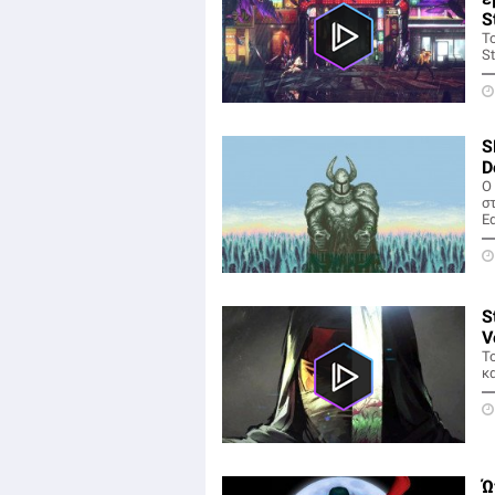
S
To
S
S
D
Ο
σ
Ed
S
V
Τ
κ
Ώ