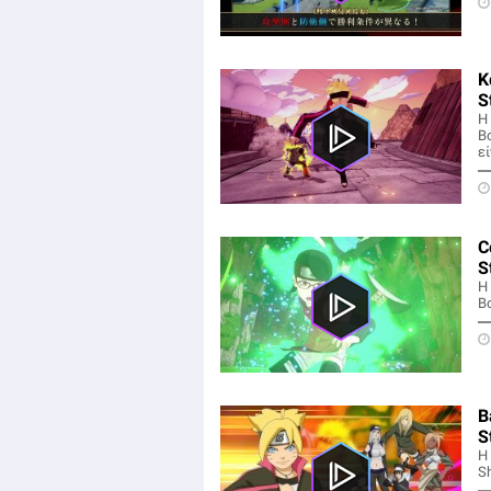
Κ
S
Η 
Bo
εί
C
S
Η 
Bo
B
S
Η 
Sh