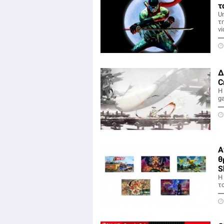
τ
U
τη
v
Δ
C
Η
g
Α
θ
S
Η
τ