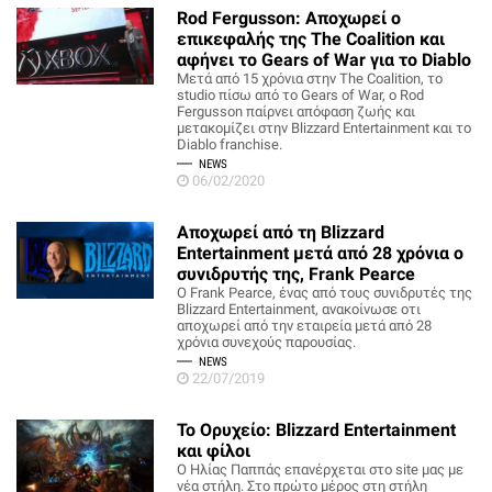
Rod Fergusson: Αποχωρεί ο
επικεφαλής της The Coalition και
αφήνει το Gears of War για το Diablo
Μετά από 15 χρόνια στην The Coalition, το
studio πίσω από το Gears of War, ο Rod
Fergusson παίρνει απόφαση ζωής και
μετακομίζει στην Blizzard Entertainment και το
Diablo franchise.
NEWS
06/02/2020
Αποχωρεί από τη Blizzard
Entertainment μετά από 28 χρόνια ο
συνιδρυτής της, Frank Pearce
Ο Frank Pearce, ένας από τους συνιδρυτές της
Blizzard Entertainment, ανακοίνωσε οτι
αποχωρεί από την εταιρεία μετά από 28
χρόνια συνεχούς παρουσίας.
NEWS
22/07/2019
To Ορυχείο: Blizzard Entertainment
και φίλοι
Ο Ηλίας Παππάς επανέρχεται στο site μας με
νέα στήλη. Στο πρώτο μέρος στη στήλη