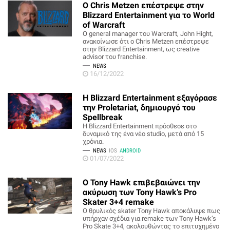
Ο Chris Metzen επέστρεψε στην
Blizzard Entertainment για το World
of Warcraft
Ο general manager του Warcraft, John Hight,
ανακοίνωσε ότι ο Chris Metzen επέστρεψε
στην Blizzard Entertainment, ως creative
advisor του franchise.
NEWS
16/12/2022
H Blizzard Entertainment εξαγόρασε
την Proletariat, δημιουργό του
Spellbreak
H Blizzard Entertainment πρόσθεσε στο
δυναμικό της ένα νέο studio, μετά από 15
χρόνια.
NEWS
IOS
ANDROID
01/07/2022
Ο Tony Hawk επιβεβαιώνει την
ακύρωση των Tony Hawk’s Pro
Skater 3+4 remake
Ο θρυλικός skater Tony Hawk αποκάλυψε πως
υπήρχαν σχέδια για remake των Tony Hawk’s
Pro Skate 3+4, ακολουθώντας το επιτυχημένο