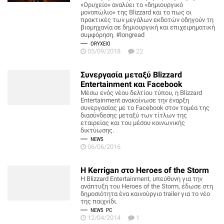
«Ορυχείο» αναλύει το «δημιουργικό
μονοπώλιο» της Blizzard και το πως οι
πρακτικές των μεγάλων εκδοτών οδηγούν τη
βιομηχανία σε δημιουργική και επιχειρηματική
συμφόρηση. #longread
ORYXEIO
05/09/2018
22
Συνεργασία μεταξύ Blizzard
Entertainment και Facebook
Μέσω ενός νέου δελτίου τύπου, η Blizzard
Entertainment ανακοίνωσε την έναρξη
συνεργασίας με το Facebook στον τομέα της
διασύνδεσης μεταξύ των τίτλων της
εταιρείας και του μέσου κοινωνικής
δικτύωσης.
NEWS
06/06/2016
Η Kerrigan στο Heroes of the Storm
Η Blizzard Entertainment, υπεύθυνη για την
ανάπτυξη του Heroes of the Storm, έδωσε στη
δημοσιότητα ένα καινούργιο trailer για το νέο
της παιχνίδι.
NEWS
PC
12/04/2014
1