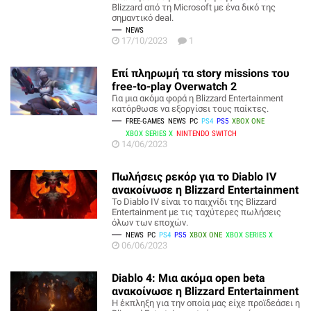
Blizzard από τη Microsoft με ένα δικό της
σημαντικό deal.
NEWS
17/10/2023
1
Επί πληρωμή τα story missions του
free-to-play Overwatch 2
Για μια ακόμα φορά η Blizzard Entertainment
κατόρθωσε να εξοργίσει τους παίκτες.
FREE-GAMES
NEWS
PC
PS4
PS5
XBOX ONE
XBOX SERIES X
NINTENDO SWITCH
14/06/2023
Πωλήσεις ρεκόρ για το Diablo IV
ανακοίνωσε η Blizzard Entertainment
To Diablo IV είναι το παιχνίδι της Blizzard
Entertainment με τις ταχύτερες πωλήσεις
όλων των εποχών.
NEWS
PC
PS4
PS5
XBOX ONE
XBOX SERIES X
06/06/2023
Diablo 4: Μια ακόμα open beta
ανακοίνωσε η Blizzard Entertainment
Η έκπληξη για την οποία μας είχε προϊδεάσει η