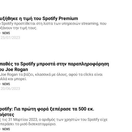
υξήθηκε η τιμή του Spotify Premium
ο Spotify προστίθεται στη λίστα των υπηρεσιών streaming, που
ξάνουν την τιμή τους.
NEWS
25/07/2023
παθές το Spotify μπροστά στην παραπληροφόρηση
ου Joe Rogan
Joe Rogan τα βάζει, κλασσικά με όλους, αφού τα clicks είναι
ολλά και μπορεί.
NEWS
20/06/2023
potify: Για πρώτη φορά ξεπέρασε τα 500 εκ.
ρήστες
ς τις 31 Μαρτίου 2023, ο αριθμός των χρηστών του Spotify είχε
επεράσει το μισό δισεκατομμύριο.
NEWS