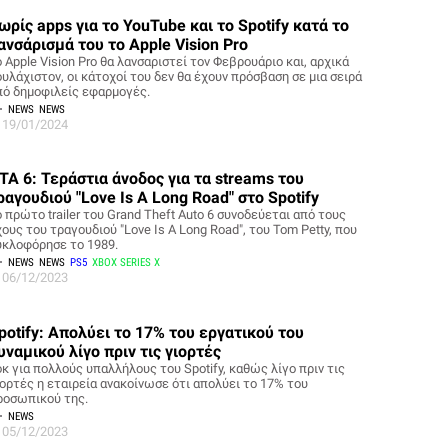
ωρίς apps για το YouTube και το Spotify κατά το
ανσάρισμά του το Apple Vision Pro
 Apple Vision Pro θα λανσαριστεί τον Φεβρουάριο και, αρχικά
ουλάχιστον, οι κάτοχοί του δεν θα έχουν πρόσβαση σε μια σειρά
πό δημοφιλείς εφαρμογές.
NEWS
NEWS
19/01/2024
TA 6: Τεράστια άνοδος για τα streams του
ραγουδιού "Love Is A Long Road" στο Spotify
 πρώτο trailer του Grand Theft Auto 6 συνοδεύεται από τους
ους του τραγουδιού "Love Is A Long Road", του Tom Petty, που
υκλοφόρησε το 1989.
NEWS
NEWS
PS5
XBOX SERIES X
06/12/2023
potify: Απολύει το 17% του εργατικού του
υναμικού λίγο πριν τις γιορτές
οκ για πολλούς υπαλλήλους του Spotify, καθώς λίγο πριν τις
ιορτές η εταιρεία ανακοίνωσε ότι απολύει το 17% του
ροσωπικού της.
NEWS
05/12/2023