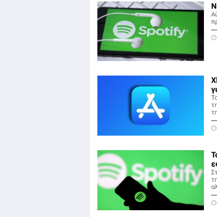
Ν
Α
π
X
γ
Τ
τ
τη
Τ
ε
Στ
τ
α