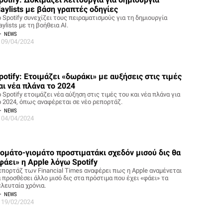
laylists με βάση γραπτές οδηγίες
 Spotify συνεχίζει τους πειραματισμούς για τη δημιουργία
aylists με τη βοήθεια AI.
NEWS
09/04/2024
potify: Ετοιμάζει «δωράκι» με αυξήσεις στις τιμές
αι νέα πλάνα το 2024
 Spotify ετοιμάζει νέα αύξηση στις τιμές του και νέα πλάνα για
ο 2024, όπως αναφέρεται σε νέο ρεπορτάζ.
NEWS
04/04/2024
ιομάτο-γιομάτο προστιματάκι σχεδόν μισού δις θα
φάει» η Apple λόγω Spotify
επορτάζ των Financial Times αναφέρει πως η Apple αναμένεται
α προσθέσει άλλο μισό δις στα πρόστιμα που έχει «φάει» τα
ελευταία χρόνια.
NEWS
19/02/2024