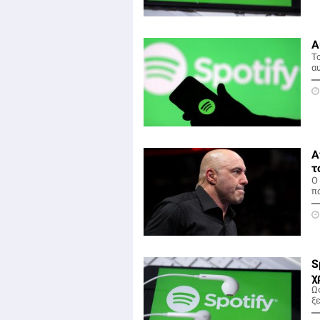
Α
Τ
αυ
Α
τ
Ο 
π
S
χ
Ω
ξ