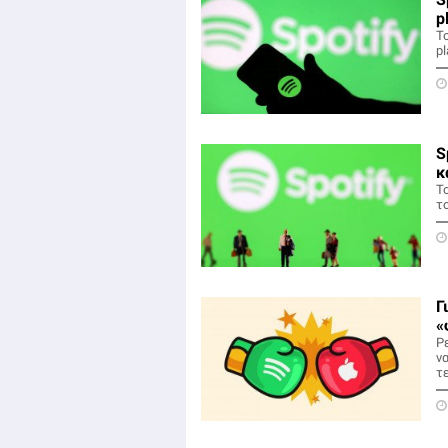
p
Το
pl
S
κ
Το
τ
Γ
«
Ρ
ν
τ