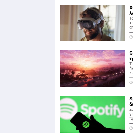
Χ
λ
Το
τ
α
G
τ
Το
ήχ
κ
S
δ
Σ
γ
π