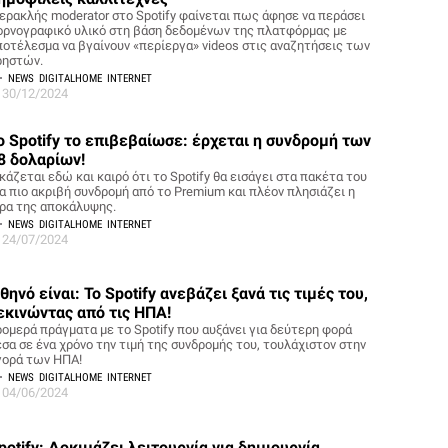
ερακλής moderator στο Spotify φαίνεται πως άφησε να περάσει
ορνογραφικό υλικό στη βάση δεδομένων της πλατφόρμας με
ποτέλεσμα να βγαίνουν «περίεργα» videos στις αναζητήσεις των
ρηστών.
NEWS
DIGITALHOME
INTERNET
30/12/2024
ο Spotify το επιβεβαίωσε: έρχεται η συνδρομή των
8 δολαρίων!
κάζεται εδώ και καιρό ότι το Spotify θα εισάγει στα πακέτα του
ια πιο ακριβή συνδρομή από το Premium και πλέον πλησιάζει η
ρα της αποκάλυψης.
NEWS
DIGITALHOME
INTERNET
24/07/2024
θηνό είναι: To Spotify ανεβάζει ξανά τις τιμές του,
εκινώντας από τις ΗΠΑ!
ρομερά πράγματα με το Spotify που αυξάνει για δεύτερη φορά
έσα σε ένα χρόνο την τιμή της συνδρομής του, τουλάχιστον στην
γορά των ΗΠΑ!
NEWS
DIGITALHOME
INTERNET
04/06/2024
potify: Δοκιμάζει λειτουργία για δημιουργία