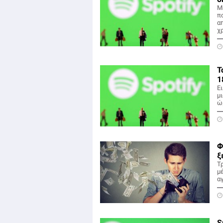
Μ
π
α
χ
Τ
1
Ει
μ
ώ
Φ
ξ
Τ
μ
α
S