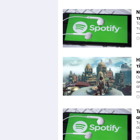
Ν
τ
Το
τ
Η
τ
κ
Ο
α
απ
T
α
Τ
σ