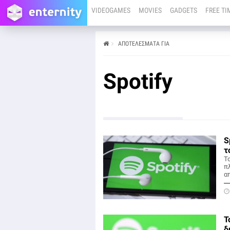
VIDEOGAMES
MOVIES
GADGETS
FREE TI
ΑΠΟΤΕΛΕΣΜΑΤΑ ΓΙΑ
Spotify
S
τ
Τ
π
α
Τ
δ