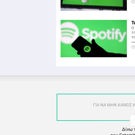
Τ
Ο
τ
το
ΓΙΑ ΝΑ ΜΗΝ ΧΑΝΕΙΣ
Δίνω 