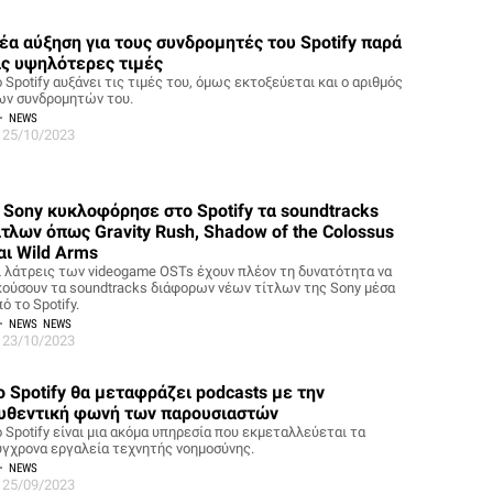
έα αύξηση για τους συνδρομητές του Spotify παρά
ις υψηλότερες τιμές
 Spotify αυξάνει τις τιμές του, όμως εκτοξεύεται και ο αριθμός
ων συνδρομητών του.
NEWS
25/10/2023
 Sony κυκλοφόρησε στο Spotify τα soundtracks
ίτλων όπως Gravity Rush, Shadow of the Colossus
αι Wild Arms
ι λάτρεις των videogame OSTs έχουν πλέον τη δυνατότητα να
κούσουν τα soundtracks διάφορων νέων τίτλων της Sony μέσα
ό το Spotify.
NEWS
NEWS
23/10/2023
o Spotify θα μεταφράζει podcasts με την
υθεντική φωνή των παρουσιαστών
ο Spotify είναι μια ακόμα υπηρεσία που εκμεταλλεύεται τα
ύγχρονα εργαλεία τεχνητής νοημοσύνης.
NEWS
25/09/2023