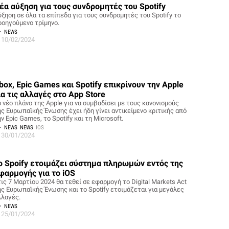
έα αύξηση για τους συνδρομητές του Spotify
ύξηση σε όλα τα επίπεδα για τους συνδρομητές του Spotify το
ροηγούμενο τρίμηνο.
NEWS
10/02/2024
box, Epic Games και Spotify επικρίνουν την Apple
ια τις αλλαγές στο App Store
ο νέο πλάνο της Apple για να συμβαδίσει με τους κανονισμούς
ης Ευρωπαϊκής Ένωσης έχει ήδη γίνει αντικείμενο κριτικής από
ν Epic Games, το Spotify και τη Microsoft.
NEWS
NEWS
IOS
30/01/2024
ο Spoify ετοιμάζει σύστημα πληρωμών εντός της
φαρμογής για το iOS
ις 7 Μαρτίου 2024 θα τεθεί σε εφαρμογή το Digital Markets Act
ης Ευρωπαϊκής Ένωσης και το Spotify ετοιμάζεται για μεγάλες
λλαγές.
NEWS
25/01/2024