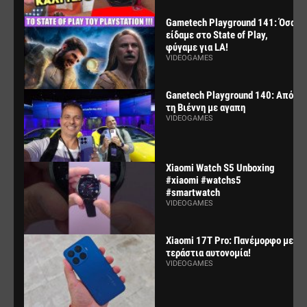
Gametech Playground 141: Όσα
είδαμε στο State of Play,
φύγαμε για LA!
VIDEOGAMES
Ganetech Playground 140: Από
τη Βιέννη με αγαπη
VIDEOGAMES
Xiaomi Watch S5 Unboxing
#xiaomi #watchs5
#smartwatch
VIDEOGAMES
Xiaomi 17T Pro: Πανέμορφο με
τεράστια αυτονομία!
VIDEOGAMES