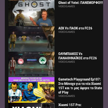
Ghost of Yotei: ΠΑΝΕΜΟΡΦΟ!!!
VIDEOGAMES
AEK Vs ΠΑΟΚ στο FC26
VIDEOGAMES
ΟΛΥΜΠΙΑΚΟΣ Vs
ΠΑΝΑΘΗΝΑΪΚΟΣ στο FC26
VIDEOGAMES
Gametech Playground Ep107:
Στο Μόναχο για τα νέα Xiaomi
15Τ και τι μας άφησε το State
of Play
VIDEOGAMES
Xiaomi 15T Pro: