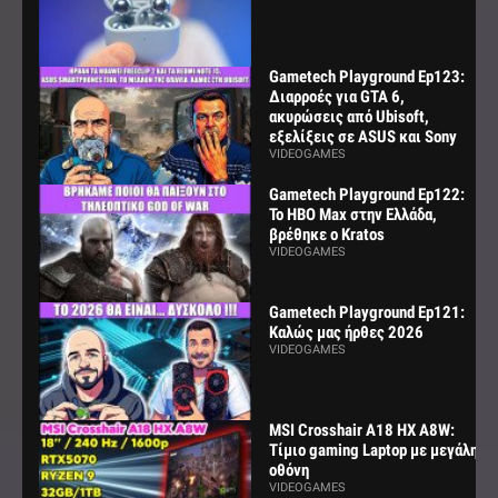
Gametech Playground Ep123:
Διαρροές για GTA 6,
ακυρώσεις από Ubisoft,
εξελίξεις σε ASUS και Sony
VIDEOGAMES
Gametech Playground Ep122:
Το HBO Max στην Ελλάδα,
βρέθηκε ο Kratos
VIDEOGAMES
Gametech Playground Ep121:
Καλώς μας ήρθες 2026
VIDEOGAMES
MSI Crosshair A18 HX A8W:
Τίμιο gaming Laptop με μεγάλη
οθόνη
VIDEOGAMES