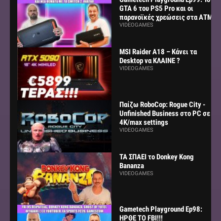
GTA 6 του PS5 Pro και οι
παρανοϊκές χρεώσεις στα ΑΤΜ
VIDEOGAMES
MSI Raider A18 – Κάνει τα
Desktop να ΚΛΑΙΝΕ ?
VIDEOGAMES
Παίζω RoboCop: Rogue City -
Unfinished Business στο PC σε
4K/max settings
VIDEOGAMES
ΤΑ ΣΠΑΕΙ το Donkey Kong
Bananza
VIDEOGAMES
Gametech Playground Ep98:
ΗΡΘΕ ΤΟ FBI!!!