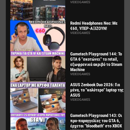
VIDEOGAMES
Redmi Headphones Neo: Με
€60, ΥΠΕΡ-ΑΞΙΖΟΥΝ!
VIDEOGAMES
Gametech Playground 144: Το
GTA 6 "σκοτώνει" το retail,
εξωφρενικά ακριβό το Steam
Machine
VIDEOGAMES
ASUS Zenbook Duo 2026: Για
μένα, το "καλύτερο" laptop της
ASUS
VIDEOGAMES
Gametech Playground 143: Οι
προ-παραγγελίες του GTA 6,
έρχεται "bloodbath" στο XBOX