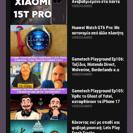
Αναβαθμισμένο στα πάντα
VIDEOGAMES
Huawei Watch GT6 Pro: Με
αυτονομία από άλλο πλανήτη
VIDEOGAMES
Gametech Playground Ep106:
Ταξίδια, Nintendo Direct,
Wolverine, Borderlands κ.α
VIDEOGAMES
Gametech Playground Ep105:
Ήρθε το Ghost of Yotei,
καταφθάνουν τα iPhone 17
VIDEOGAMES
Κάνοντας σκί με σπαθί και
φοβερή μουσική: Lets Play
Fresh Tracks