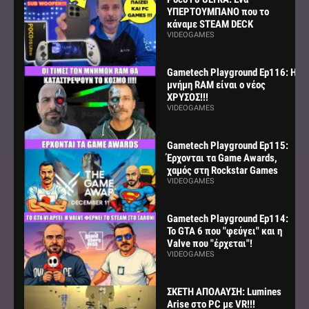
ΥΠΕΡΤΟΥΜΠΑΝΟ που το
κάναμε STEAM DECK
VIDEOGAMES
Gametech Playground Ep116: Η
μνήμη RAM είναι ο νέος
ΧΡΥΣΟΣ!!!
VIDEOGAMES
Gametech Playground Ep115:
Έρχονται τα Game Awards,
χαμός στη Rockstar Games
VIDEOGAMES
Gametech Playground Ep114:
Το GTA 6 που "φεύγει" και η
Valve που "έρχεται"!
VIDEOGAMES
ΣΚΕΤΗ ΑΠΟΛΑΥΣΗ: Lumines
Arise στο PC με VR!!!