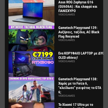
Asus ROG Zephyrus G16
(GU606A) : Και ελαφρύ και
ΠΑΝΙΣΧΥΡΟ
VIDEOGAMES
Gametech Playground 139:
Αυξήσεις, ταξίδια, AC Black
Flag Resynced
VIDEOGAMES
Ενα ΚΟΡΥΦΑΙΟ LAPTOP με ΔΥΟ
OLED οθόνες!
VIDEOGAMES
Gametech Playground 138:
Χαμός με το Forza 6,
"κλείδωσε" για φέτος το GTA
6;
VIDEOGAMES
Το Xiaomi 17 Ultra με το