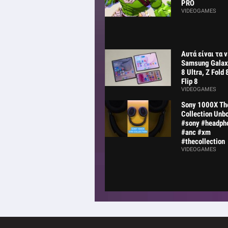
PRO
VIDEOGAMES
Αυτά είναι τα 
Samsung Galaxy
8 Ultra, Z Fold 
Flip 8
VIDEOGAMES
Sony 1000X Th
Collection Unb
#sony #headph
#anc #xm
#thecollection
VIDEOGAMES
MSI Prestige 16 Ai+
C3MG : Λεπτό,
ελαφρύ, αυτονομία και
gaming!