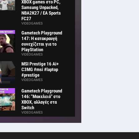
XBOX games στο PC,
Samsung Unpacked,
NBA2K27 / EA Sports
FC27
VIDEOGAMES
Gametech Playground
147: Η κατακραυγή
συνεχίζεται για το
PlayStation
VIDEOGAMES
MSI Prestige 16 Ai+
C3MG #msi #laptop
#prestige
VIDEOGAMES
Gametech Playground
146: "Μακελειό" στο
XBOX, αλλαγές στα
Switch
VIDEOGAMES
adphones
60, ΥΠΕΡ-
ES