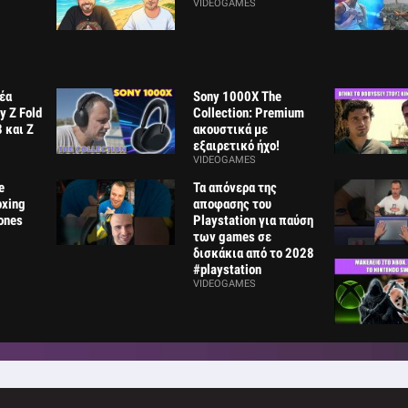
VIDEOGAMES
νέα
Sony 1000X The
 Z Fold
Collection: Premium
8 και Z
ακουστικά με
εξαιρετικό ήχο!
VIDEOGAMES
e
Τα απόνερα της
oxing
αποφασης του
ones
Playstation για παύση
των games σε
δισκάκια από το 2028
#playstation
VIDEOGAMES
Gametech Playground
Redmi He
145: ΤΕΛΟΣ ΕΠΟΧΗΣ!
Neo: Με €
VIDEOGAMES
ΑΞΙΖΟΥΝ!
VIDEOGAM