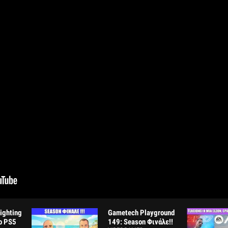
Fighting
Gametech Playground
ο PS5
149: Season Φινάλε!!