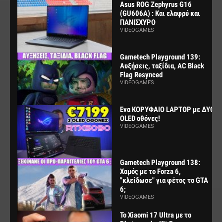
Asus ROG Zephyrus G16
(GU606A) : Και ελαφρύ και
ΠΑΝΙΣΧΥΡΟ
VIDEOGAMES
Gametech Playground 139:
Αυξήσεις, ταξίδια, AC Black
Flag Resynced
VIDEOGAMES
Ενα ΚΟΡΥΦΑΙΟ LAPTOP με ΔΥΟ
OLED οθόνες!
VIDEOGAMES
Gametech Playground 138:
Χαμός με το Forza 6,
"κλείδωσε" για φέτος το GTA
6;
VIDEOGAMES
Το Xiaomi 17 Ultra με το