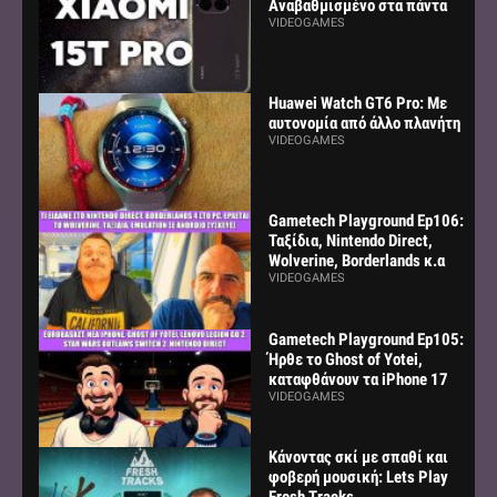
Αναβαθμισμένο στα πάντα
VIDEOGAMES
Huawei Watch GT6 Pro: Με
αυτονομία από άλλο πλανήτη
VIDEOGAMES
Gametech Playground Ep106:
Ταξίδια, Nintendo Direct,
Wolverine, Borderlands κ.α
VIDEOGAMES
Gametech Playground Ep105:
Ήρθε το Ghost of Yotei,
καταφθάνουν τα iPhone 17
VIDEOGAMES
Κάνοντας σκί με σπαθί και
φοβερή μουσική: Lets Play
Fresh Tracks