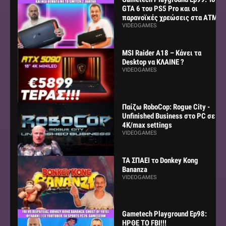
GTA 6 του PS5 Pro και οι
παρανοϊκές χρεώσεις στα ΑΤΜ
VIDEOGAMES
MSI Raider A18 – Κάνει τα
Desktop να ΚΛΑΙΝΕ ?
VIDEOGAMES
Παίζω RoboCop: Rogue City -
Unfinished Business στο PC σε
4K/max settings
VIDEOGAMES
ΤΑ ΣΠΑΕΙ το Donkey Kong
Bananza
VIDEOGAMES
Gametech Playground Ep98:
ΗΡΘΕ ΤΟ FBI!!!