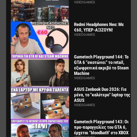
VIDEOGAMES
Redmi Headphones Neo: Με
€60, ΥΠΕΡ-ΑΞΙΖΟΥΝ!
VIDEOGAMES
Gametech Playground 144: Το
GTA 6 "σκοτώνει" το retail,
εξωφρενικά ακριβό το Steam
Machine
VIDEOGAMES
ASUS Zenbook Duo 2026: Για
μένα, το "καλύτερο" laptop της
ASUS
VIDEOGAMES
Gametech Playground 143: Οι
προ-παραγγελίες του GTA 6,
έρχεται "bloodbath" στο XBOX