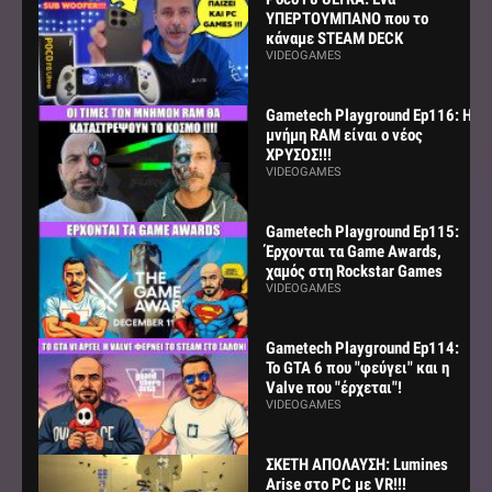
ΥΠΕΡΤΟΥΜΠΑΝΟ που το
κάναμε STEAM DECK
VIDEOGAMES
Gametech Playground Ep116: Η
μνήμη RAM είναι ο νέος
ΧΡΥΣΟΣ!!!
VIDEOGAMES
Gametech Playground Ep115:
Έρχονται τα Game Awards,
χαμός στη Rockstar Games
VIDEOGAMES
Gametech Playground Ep114:
Το GTA 6 που "φεύγει" και η
Valve που "έρχεται"!
VIDEOGAMES
ΣΚΕΤΗ ΑΠΟΛΑΥΣΗ: Lumines
Arise στο PC με VR!!!