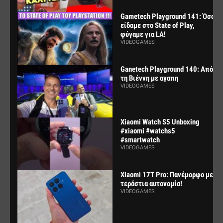
Gametech Playground 141: Όσα
είδαμε στο State of Play,
φύγαμε για LA!
VIDEOGAMES
Ganetech Playground 140: Από
τη Βιέννη με αγαπη
VIDEOGAMES
Xiaomi Watch S5 Unboxing
#xiaomi #watchs5
#smartwatch
VIDEOGAMES
Xiaomi 17T Pro: Πανέμορφο με
τεράστια αυτονομία!
VIDEOGAMES