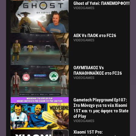
Ghost of Yotei: ΠΑΝΕΜΟΡΦΟ!!!
VIDEOGAMES
AEK Vs ΠΑΟΚ στο FC26
VIDEOGAMES
ΟΛΥΜΠΙΑΚΟΣ Vs
ΠΑΝΑΘΗΝΑΪΚΟΣ στο FC26
VIDEOGAMES
Gametech Playground Ep107:
Στο Μόναχο για τα νέα Xiaomi
15Τ και τι μας άφησε το State
of Play
VIDEOGAMES
Xiaomi 15T Pro: