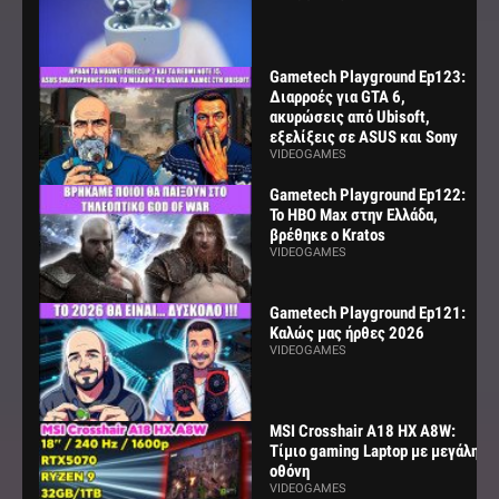
Gametech Playground Ep123:
Διαρροές για GTA 6,
ακυρώσεις από Ubisoft,
εξελίξεις σε ASUS και Sony
VIDEOGAMES
Gametech Playground Ep122:
Το HBO Max στην Ελλάδα,
βρέθηκε ο Kratos
VIDEOGAMES
Gametech Playground Ep121:
Καλώς μας ήρθες 2026
VIDEOGAMES
MSI Crosshair A18 HX A8W:
Τίμιο gaming Laptop με μεγάλη
οθόνη
VIDEOGAMES