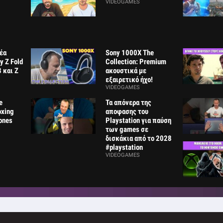
VIDEOGAMES
νέα
Sony 1000X The
 Z Fold
Collection: Premium
8 και Z
ακουστικά με
εξαιρετικό ήχο!
VIDEOGAMES
e
Τα απόνερα της
oxing
αποφασης του
ones
Playstation για παύση
των games σε
δισκάκια από το 2028
#playstation
VIDEOGAMES
Gametech Playground
Redmi He
145: ΤΕΛΟΣ ΕΠΟΧΗΣ!
Neo: Με €
VIDEOGAMES
ΑΞΙΖΟΥΝ!
VIDEOGAM