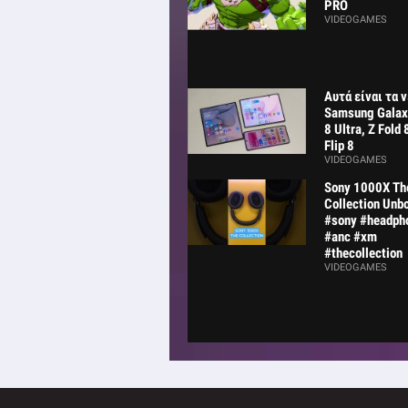
PRO
VIDEOGAMES
Αυτά είναι τα 
Samsung Galaxy
8 Ultra, Z Fold 
Flip 8
VIDEOGAMES
Sony 1000X Th
Collection Unb
#sony #headph
#anc #xm
#thecollection
VIDEOGAMES
MSI Prestige 16 Ai+
C3MG : Λεπτό,
ελαφρύ, αυτονομία και
gaming!