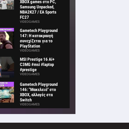
XBOX games στο PC,
Samsung Unpacked,
NBA2K27 / EA Sports
FC27
VIDEOGAMES
Gametech Playground
147: Η κατακραυγή
συνεχίζεται για το
PlayStation
VIDEOGAMES
MSI Prestige 16 Ai+
C3MG #msi #laptop
#prestige
VIDEOGAMES
Gametech Playground
146: "Μακελειό" στο
XBOX, αλλαγές στα
Switch
VIDEOGAMES
adphones
60, ΥΠΕΡ-
ES