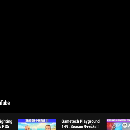
Fighting
Gametech Playground
ο PS5
149: Season Φινάλε!!