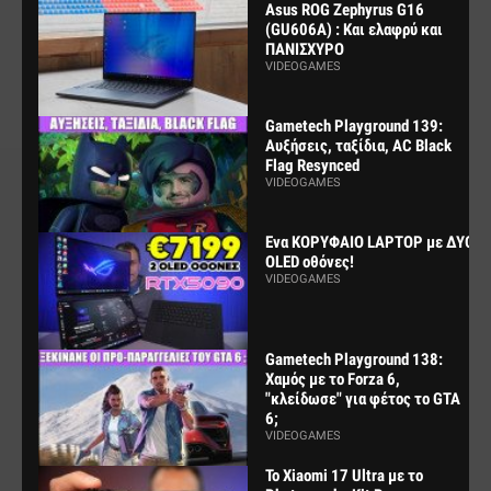
Asus ROG Zephyrus G16
(GU606A) : Και ελαφρύ και
ΠΑΝΙΣΧΥΡΟ
VIDEOGAMES
Gametech Playground 139:
Αυξήσεις, ταξίδια, AC Black
Flag Resynced
VIDEOGAMES
Ενα ΚΟΡΥΦΑΙΟ LAPTOP με ΔΥΟ
OLED οθόνες!
VIDEOGAMES
Gametech Playground 138:
Χαμός με το Forza 6,
"κλείδωσε" για φέτος το GTA
6;
VIDEOGAMES
Το Xiaomi 17 Ultra με το