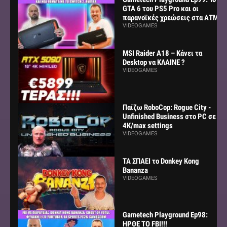
GTA 6 του PS5 Pro και οι
παρανοϊκές χρεώσεις στα ΑΤΜ
VIDEOGAMES
MSI Raider A18 – Κάνει τα
Desktop να ΚΛΑΙΝΕ ?
VIDEOGAMES
Παίζω RoboCop: Rogue City -
Unfinished Business στο PC σε
4K/max settings
VIDEOGAMES
ΤΑ ΣΠΑΕΙ το Donkey Kong
Bananza
VIDEOGAMES
Gametech Playground Ep98:
ΗΡΘΕ ΤΟ FBI!!!