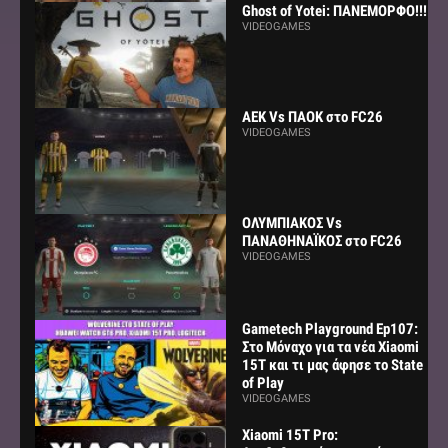
Ghost of Yotei: ΠΑΝΕΜΟΡΦΟ!!!
VIDEOGAMES
AEK Vs ΠΑΟΚ στο FC26
VIDEOGAMES
ΟΛΥΜΠΙΑΚΟΣ Vs
ΠΑΝΑΘΗΝΑΪΚΟΣ στο FC26
VIDEOGAMES
Gametech Playground Ep107:
Στο Μόναχο για τα νέα Xiaomi
15Τ και τι μας άφησε το State
of Play
VIDEOGAMES
Xiaomi 15T Pro: