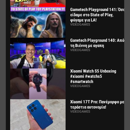
Gametech Playground 141: Όσα
είδαμε στο State of Play,
φύγαμε για LA!
VIDEOGAMES
Ganetech Playground 140: Από
τη Βιέννη με αγαπη
VIDEOGAMES
Xiaomi Watch S5 Unboxing
#xiaomi #watchs5
#smartwatch
VIDEOGAMES
Xiaomi 17T Pro: Πανέμορφο με
τεράστια αυτονομία!
VIDEOGAMES