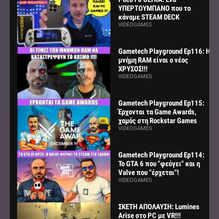
ΥΠΕΡΤΟΥΜΠΑΝΟ που το
κάναμε STEAM DECK
VIDEOGAMES
Gametech Playground Ep116: Η
μνήμη RAM είναι ο νέος
ΧΡΥΣΟΣ!!!
VIDEOGAMES
Gametech Playground Ep115:
Έρχονται τα Game Awards,
χαμός στη Rockstar Games
VIDEOGAMES
Gametech Playground Ep114:
Το GTA 6 που "φεύγει" και η
Valve που "έρχεται"!
VIDEOGAMES
ΣΚΕΤΗ ΑΠΟΛΑΥΣΗ: Lumines
Arise στο PC με VR!!!