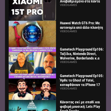
Αναβαθμισμένο στα πάντα
VIDEOGAMES
Huawei Watch GT6 Pro: Με
αυτονομία από άλλο πλανήτη
VIDEOGAMES
Gametech Playground Ep106:
Ταξίδια, Nintendo Direct,
Wolverine, Borderlands κ.α
VIDEOGAMES
Gametech Playground Ep105:
Ήρθε το Ghost of Yotei,
καταφθάνουν τα iPhone 17
VIDEOGAMES
Κάνοντας σκί με σπαθί και
φοβερή μουσική: Lets Play
Fresh Tracks