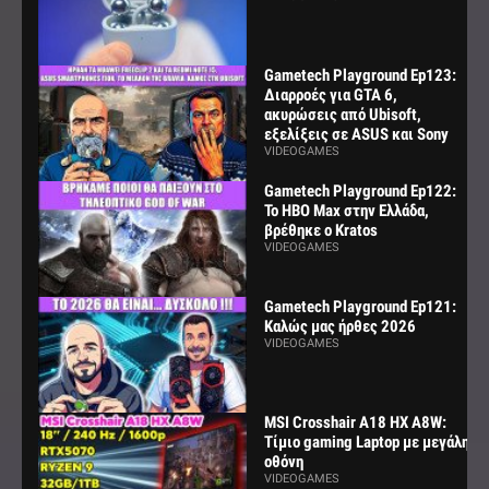
Gametech Playground Ep123:
Διαρροές για GTA 6,
ακυρώσεις από Ubisoft,
εξελίξεις σε ASUS και Sony
VIDEOGAMES
Gametech Playground Ep122:
Το HBO Max στην Ελλάδα,
βρέθηκε ο Kratos
VIDEOGAMES
Gametech Playground Ep121:
Καλώς μας ήρθες 2026
VIDEOGAMES
MSI Crosshair A18 HX A8W:
Τίμιο gaming Laptop με μεγάλη
οθόνη
VIDEOGAMES