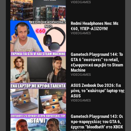
VIDEOGAMES
Redmi Headphones Neo: Με
€60, ΥΠΕΡ-ΑΞΙΖΟΥΝ!
VIDEOGAMES
Gametech Playground 144: Το
GTA 6 "σκοτώνει" το retail,
εξωφρενικά ακριβό το Steam
Machine
VIDEOGAMES
ASUS Zenbook Duo 2026: Για
μένα, το "καλύτερο" laptop της
ASUS
VIDEOGAMES
Gametech Playground 143: Οι
προ-παραγγελίες του GTA 6,
έρχεται "bloodbath" στο XBOX