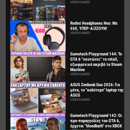
VIDEOGAMES
Redmi Headphones Neo: Με
€60, ΥΠΕΡ-ΑΞΙΖΟΥΝ!
VIDEOGAMES
Gametech Playground 144: Το
GTA 6 "σκοτώνει" το retail,
εξωφρενικά ακριβό το Steam
Machine
VIDEOGAMES
ASUS Zenbook Duo 2026: Για
μένα, το "καλύτερο" laptop της
ASUS
VIDEOGAMES
Gametech Playground 143: Οι
προ-παραγγελίες του GTA 6,
έρχεται "bloodbath" στο XBOX