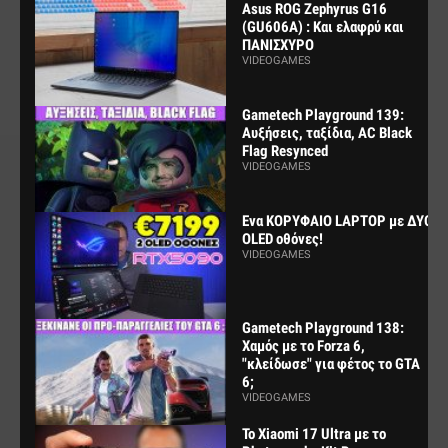
Asus ROG Zephyrus G16
(GU606A) : Και ελαφρύ και
ΠΑΝΙΣΧΥΡΟ
VIDEOGAMES
Gametech Playground 139:
Αυξήσεις, ταξίδια, AC Black
Flag Resynced
VIDEOGAMES
Ενα ΚΟΡΥΦΑΙΟ LAPTOP με ΔΥΟ
OLED οθόνες!
VIDEOGAMES
Gametech Playground 138:
Χαμός με το Forza 6,
"κλείδωσε" για φέτος το GTA
6;
VIDEOGAMES
Το Xiaomi 17 Ultra με το