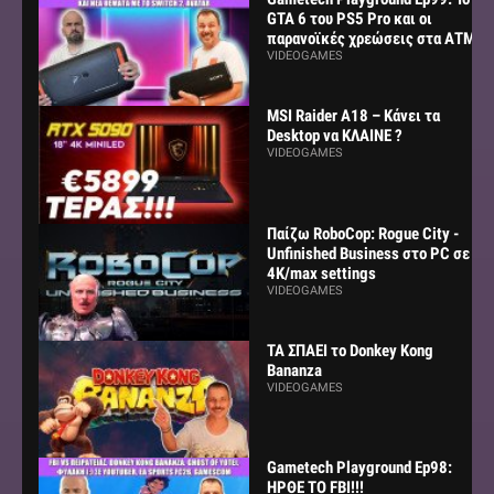
GTA 6 του PS5 Pro και οι
παρανοϊκές χρεώσεις στα ΑΤΜ
VIDEOGAMES
MSI Raider A18 – Κάνει τα
Desktop να ΚΛΑΙΝΕ ?
VIDEOGAMES
Παίζω RoboCop: Rogue City -
Unfinished Business στο PC σε
4K/max settings
VIDEOGAMES
ΤΑ ΣΠΑΕΙ το Donkey Kong
Bananza
VIDEOGAMES
Gametech Playground Ep98:
ΗΡΘΕ ΤΟ FBI!!!