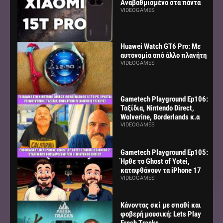
Αναβαθμισμένο στα πάντα
VIDEOGAMES
Huawei Watch GT6 Pro: Με
αυτονομία από άλλο πλανήτη
VIDEOGAMES
Gametech Playground Ep106:
Ταξίδια, Nintendo Direct,
Wolverine, Borderlands κ.α
VIDEOGAMES
Gametech Playground Ep105:
Ήρθε το Ghost of Yotei,
καταφθάνουν τα iPhone 17
VIDEOGAMES
Κάνοντας σκί με σπαθί και
φοβερή μουσική: Lets Play
Fresh Tracks