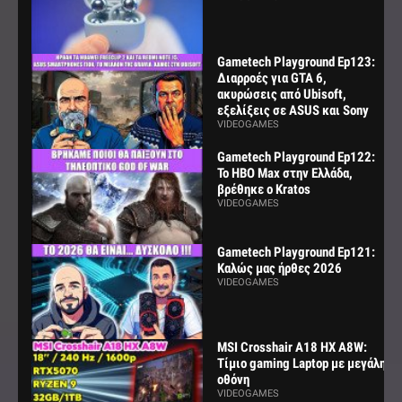
Gametech Playground Ep123:
Διαρροές για GTA 6,
ακυρώσεις από Ubisoft,
εξελίξεις σε ASUS και Sony
VIDEOGAMES
Gametech Playground Ep122:
Το HBO Max στην Ελλάδα,
βρέθηκε ο Kratos
VIDEOGAMES
Gametech Playground Ep121:
Καλώς μας ήρθες 2026
VIDEOGAMES
MSI Crosshair A18 HX A8W:
Τίμιο gaming Laptop με μεγάλη
οθόνη
VIDEOGAMES