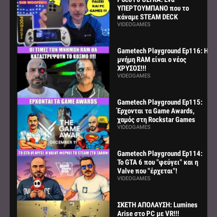
ΥΠΕΡΤΟΥΜΠΑΝΟ που το
κάναμε STEAM DECK
VIDEOGAMES
Gametech Playground Ep116: Η
μνήμη RAM είναι ο νέος
ΧΡΥΣΟΣ!!!
VIDEOGAMES
Gametech Playground Ep115:
Έρχονται τα Game Awards,
χαμός στη Rockstar Games
VIDEOGAMES
Gametech Playground Ep114:
Το GTA 6 που "φεύγει" και η
Valve που "έρχεται"!
VIDEOGAMES
ΣΚΕΤΗ ΑΠΟΛΑΥΣΗ: Lumines
Arise στο PC με VR!!!