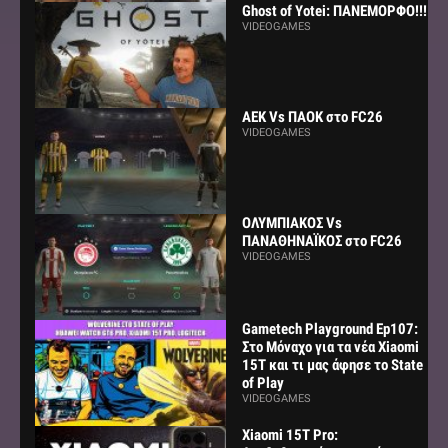
Ghost of Yotei: ΠΑΝΕΜΟΡΦΟ!!!
VIDEOGAMES
AEK Vs ΠΑΟΚ στο FC26
VIDEOGAMES
ΟΛΥΜΠΙΑΚΟΣ Vs
ΠΑΝΑΘΗΝΑΪΚΟΣ στο FC26
VIDEOGAMES
Gametech Playground Ep107:
Στο Μόναχο για τα νέα Xiaomi
15Τ και τι μας άφησε το State
of Play
VIDEOGAMES
Xiaomi 15T Pro: