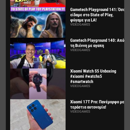
Gametech Playground 141: Όσα
είδαμε στο State of Play,
φύγαμε για LA!
VIDEOGAMES
Ganetech Playground 140: Από
τη Βιέννη με αγαπη
VIDEOGAMES
Xiaomi Watch S5 Unboxing
#xiaomi #watchs5
#smartwatch
VIDEOGAMES
Xiaomi 17T Pro: Πανέμορφο με
τεράστια αυτονομία!
VIDEOGAMES