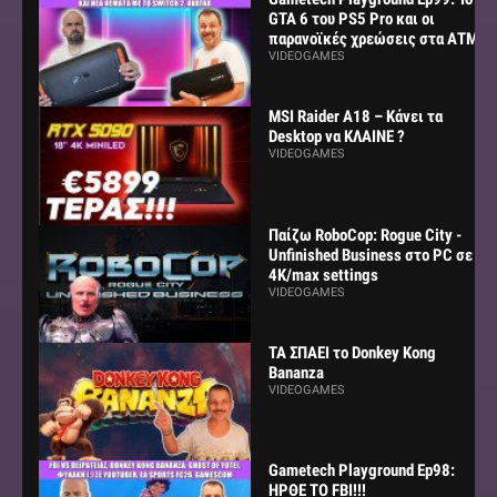
GTA 6 του PS5 Pro και οι
παρανοϊκές χρεώσεις στα ΑΤΜ
VIDEOGAMES
MSI Raider A18 – Κάνει τα
Desktop να ΚΛΑΙΝΕ ?
VIDEOGAMES
Παίζω RoboCop: Rogue City -
Unfinished Business στο PC σε
4K/max settings
VIDEOGAMES
ΤΑ ΣΠΑΕΙ το Donkey Kong
Bananza
VIDEOGAMES
Gametech Playground Ep98:
ΗΡΘΕ ΤΟ FBI!!!