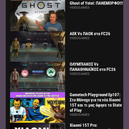
Ghost of Yotei: ΠΑΝΕΜΟΡΦΟ!!!
VIDEOGAMES
AEK Vs ΠΑΟΚ στο FC26
VIDEOGAMES
ΟΛΥΜΠΙΑΚΟΣ Vs
ΠΑΝΑΘΗΝΑΪΚΟΣ στο FC26
VIDEOGAMES
Gametech Playground Ep107:
Στο Μόναχο για τα νέα Xiaomi
15Τ και τι μας άφησε το State
of Play
VIDEOGAMES
Xiaomi 15T Pro: