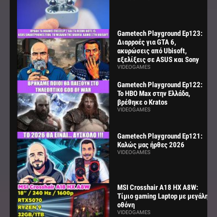
Gametech Playground Ep123:
Διαρροές για GTA 6,
ακυρώσεις από Ubisoft,
εξελίξεις σε ASUS και Sony
VIDEOGAMES
Gametech Playground Ep122:
Το HBO Max στην Ελλάδα,
βρέθηκε ο Kratos
VIDEOGAMES
Gametech Playground Ep121:
Καλώς μας ήρθες 2026
VIDEOGAMES
MSI Crosshair A18 HX A8W:
Τίμιο gaming Laptop με μεγάλη
οθόνη
VIDEOGAMES