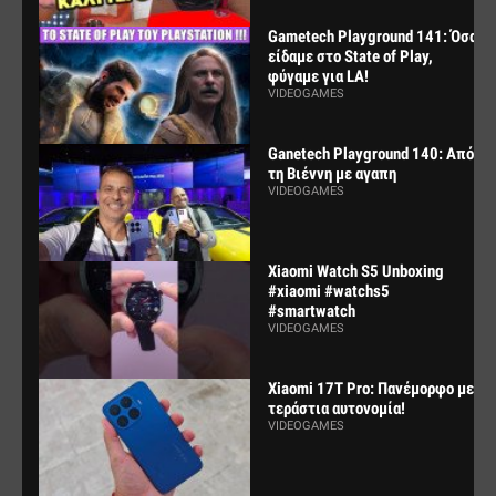
Gametech Playground 141: Όσα
είδαμε στο State of Play,
φύγαμε για LA!
VIDEOGAMES
Ganetech Playground 140: Από
τη Βιέννη με αγαπη
VIDEOGAMES
Xiaomi Watch S5 Unboxing
#xiaomi #watchs5
#smartwatch
VIDEOGAMES
Xiaomi 17T Pro: Πανέμορφο με
τεράστια αυτονομία!
VIDEOGAMES