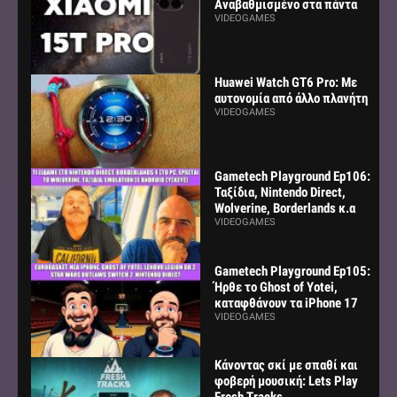
Αναβαθμισμένο στα πάντα
VIDEOGAMES
Huawei Watch GT6 Pro: Με
αυτονομία από άλλο πλανήτη
VIDEOGAMES
Gametech Playground Ep106:
Ταξίδια, Nintendo Direct,
Wolverine, Borderlands κ.α
VIDEOGAMES
Gametech Playground Ep105:
Ήρθε το Ghost of Yotei,
καταφθάνουν τα iPhone 17
VIDEOGAMES
Κάνοντας σκί με σπαθί και
φοβερή μουσική: Lets Play
Fresh Tracks