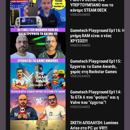
ΥΠΕΡΤΟΥΜΠΑΝΟ που το
κάναμε STEAM DECK
VIDEOGAMES
Gametech Playground Ep116: Η
μνήμη RAM είναι ο νέος
ΧΡΥΣΟΣ!!!
VIDEOGAMES
Gametech Playground Ep115:
Έρχονται τα Game Awards,
χαμός στη Rockstar Games
VIDEOGAMES
Gametech Playground Ep114:
Το GTA 6 που "φεύγει" και η
Valve που "έρχεται"!
VIDEOGAMES
ΣΚΕΤΗ ΑΠΟΛΑΥΣΗ: Lumines
Arise στο PC με VR!!!