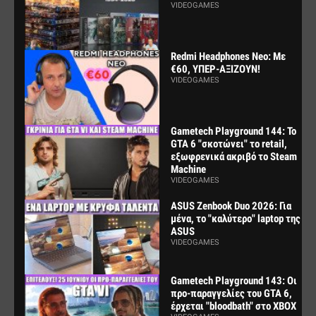
VIDEOGAMES
Redmi Headphones Neo: Με
€60, ΥΠΕΡ-ΑΞΙΖΟΥΝ!
VIDEOGAMES
Gametech Playground 144: Το
GTA 6 "σκοτώνει" το retail,
εξωφρενικά ακριβό το Steam
Machine
VIDEOGAMES
ASUS Zenbook Duo 2026: Για
μένα, το "καλύτερο" laptop της
ASUS
VIDEOGAMES
Gametech Playground 143: Οι
προ-παραγγελίες του GTA 6,
έρχεται "bloodbath" στο XBOX