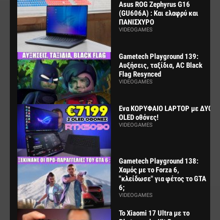
Asus ROG Zephyrus G16
(GU606A) : Και ελαφρύ και
ΠΑΝΙΣΧΥΡΟ
VIDEOGAMES
Gametech Playground 139:
Αυξήσεις, ταξίδια, AC Black
Flag Resynced
VIDEOGAMES
Ενα ΚΟΡΥΦΑΙΟ LAPTOP με ΔΥΟ
OLED οθόνες!
VIDEOGAMES
Gametech Playground 138:
Χαμός με το Forza 6,
"κλείδωσε" για φέτος το GTA
6;
VIDEOGAMES
Το Xiaomi 17 Ultra με το