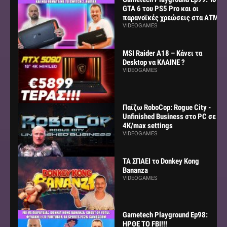
GTA 6 του PS5 Pro και οι
παρανοϊκές χρεώσεις στα ΑΤΜ
VIDEOGAMES
MSI Raider A18 – Κάνει τα
Desktop να ΚΛΑΙΝΕ ?
VIDEOGAMES
Παίζω RoboCop: Rogue City -
Unfinished Business στο PC σε
4K/max settings
VIDEOGAMES
ΤΑ ΣΠΑΕΙ το Donkey Kong
Bananza
VIDEOGAMES
Gametech Playground Ep98:
ΗΡΘΕ ΤΟ FBI!!!