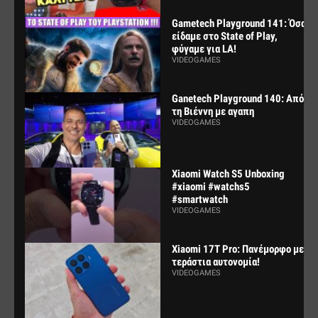
Gametech Playground 141: Όσα
είδαμε στο State of Play,
φύγαμε για LA!
VIDEOGAMES
Ganetech Playground 140: Από
τη Βιέννη με αγαπη
VIDEOGAMES
Xiaomi Watch S5 Unboxing
#xiaomi #watchs5
#smartwatch
VIDEOGAMES
Xiaomi 17T Pro: Πανέμορφο με
τεράστια αυτονομία!
VIDEOGAMES