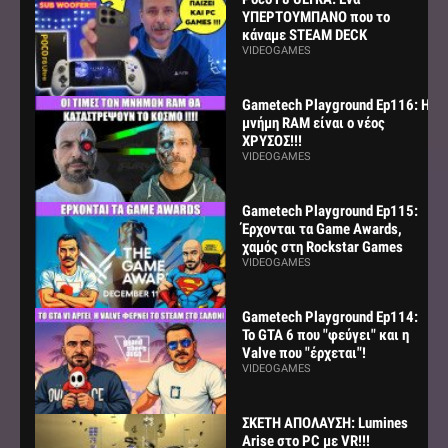
ΥΠΕΡΤΟΥΜΠΑΝΟ που το
κάναμε STEAM DECK
VIDEOGAMES
Gametech Playground Ep116: Η
μνήμη RAM είναι ο νέος
ΧΡΥΣΟΣ!!!
VIDEOGAMES
Gametech Playground Ep115:
Έρχονται τα Game Awards,
χαμός στη Rockstar Games
VIDEOGAMES
Gametech Playground Ep114:
Το GTA 6 που "φεύγει" και η
Valve που "έρχεται"!
VIDEOGAMES
ΣΚΕΤΗ ΑΠΟΛΑΥΣΗ: Lumines
Arise στο PC με VR!!!