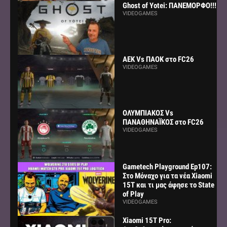
Ghost of Yotei: ΠΑΝΕΜΟΡΦΟ!!!
VIDEOGAMES
AEK Vs ΠΑΟΚ στο FC26
VIDEOGAMES
ΟΛΥΜΠΙΑΚΟΣ Vs
ΠΑΝΑΘΗΝΑΪΚΟΣ στο FC26
VIDEOGAMES
Gametech Playground Ep107:
Στο Μόναχο για τα νέα Xiaomi
15Τ και τι μας άφησε το State
of Play
VIDEOGAMES
Xiaomi 15T Pro: