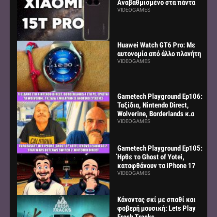
Αναβαθμισμένο στα πάντα
VIDEOGAMES
Huawei Watch GT6 Pro: Με
αυτονομία από άλλο πλανήτη
VIDEOGAMES
Gametech Playground Ep106:
Ταξίδια, Nintendo Direct,
Wolverine, Borderlands κ.α
VIDEOGAMES
Gametech Playground Ep105:
Ήρθε το Ghost of Yotei,
καταφθάνουν τα iPhone 17
VIDEOGAMES
Κάνοντας σκί με σπαθί και
φοβερή μουσική: Lets Play
Fresh Tracks