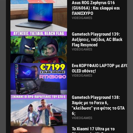
Asus ROG Zephyrus G16
(GU606A) : Και ελαφρύ και
ΠΑΝΙΣΧΥΡΟ
VIDEOGAMES
Gametech Playground 139:
Αυξήσεις, ταξίδια, AC Black
Flag Resynced
VIDEOGAMES
Ενα ΚΟΡΥΦΑΙΟ LAPTOP με ΔΥΟ
OLED οθόνες!
VIDEOGAMES
Gametech Playground 138:
Χαμός με το Forza 6,
"κλείδωσε" για φέτος το GTA
6;
VIDEOGAMES
Το Xiaomi 17 Ultra με το