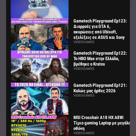
Gametech Playground Ep123:
Διαρροές για GTA 6,
ακυρώσεις από Ubisoft,
εξελίξεις σε ASUS και Sony
VIDEOGAMES
Gametech Playground Ep122:
Το HBO Max στην Ελλάδα,
βρέθηκε ο Kratos
VIDEOGAMES
Gametech Playground Ep121:
Καλώς μας ήρθες 2026
VIDEOGAMES
MSI Crosshair A18 HX A8W:
Τίμιο gaming Laptop με μεγάλη
οθόνη
VIDEOGAMES