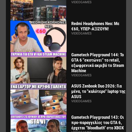
VIDEOGAMES
Redmi Headphones Neo: Με
€60, ΥΠΕΡ-ΑΞΙΖΟΥΝ!
VIDEOGAMES
Gametech Playground 144: Το
GTA 6 "σκοτώνει" το retail,
εξωφρενικά ακριβό το Steam
Machine
VIDEOGAMES
ASUS Zenbook Duo 2026: Για
μένα, το "καλύτερο" laptop της
ASUS
VIDEOGAMES
Gametech Playground 143: Οι
προ-παραγγελίες του GTA 6,
έρχεται "bloodbath" στο XBOX