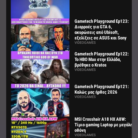
Gametech Playground Ep123:
Διαρροές για GTA 6,
ακυρώσεις από Ubisoft,
εξελίξεις σε ASUS και Sony
VIDEOGAMES
Gametech Playground Ep122:
Το HBO Max στην Ελλάδα,
βρέθηκε ο Kratos
VIDEOGAMES
Gametech Playground Ep121:
Καλώς μας ήρθες 2026
VIDEOGAMES
MSI Crosshair A18 HX A8W:
Τίμιο gaming Laptop με μεγάλη
οθόνη
VIDEOGAMES