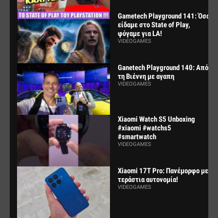
Gametech Playground 141: Όσα
είδαμε στο State of Play,
φύγαμε για LA!
VIDEOGAMES
Ganetech Playground 140: Από
τη Βιέννη με αγαπη
VIDEOGAMES
Xiaomi Watch S5 Unboxing
#xiaomi #watchs5
#smartwatch
VIDEOGAMES
Xiaomi 17T Pro: Πανέμορφο με
τεράστια αυτονομία!
VIDEOGAMES