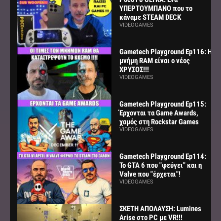
ΥΠΕΡΤΟΥΜΠΑΝΟ που το
κάναμε STEAM DECK
VIDEOGAMES
Gametech Playground Ep116: Η
μνήμη RAM είναι ο νέος
ΧΡΥΣΟΣ!!!
VIDEOGAMES
Gametech Playground Ep115:
Έρχονται τα Game Awards,
χαμός στη Rockstar Games
VIDEOGAMES
Gametech Playground Ep114:
Το GTA 6 που "φεύγει" και η
Valve που "έρχεται"!
VIDEOGAMES
ΣΚΕΤΗ ΑΠΟΛΑΥΣΗ: Lumines
Arise στο PC με VR!!!