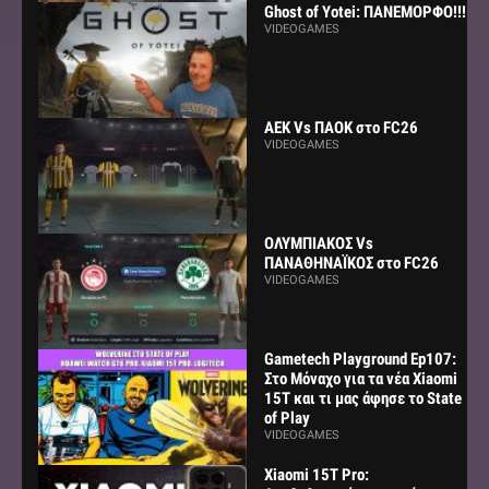
Ghost of Yotei: ΠΑΝΕΜΟΡΦΟ!!!
VIDEOGAMES
AEK Vs ΠΑΟΚ στο FC26
VIDEOGAMES
ΟΛΥΜΠΙΑΚΟΣ Vs
ΠΑΝΑΘΗΝΑΪΚΟΣ στο FC26
VIDEOGAMES
Gametech Playground Ep107:
Στο Μόναχο για τα νέα Xiaomi
15Τ και τι μας άφησε το State
of Play
VIDEOGAMES
Xiaomi 15T Pro: