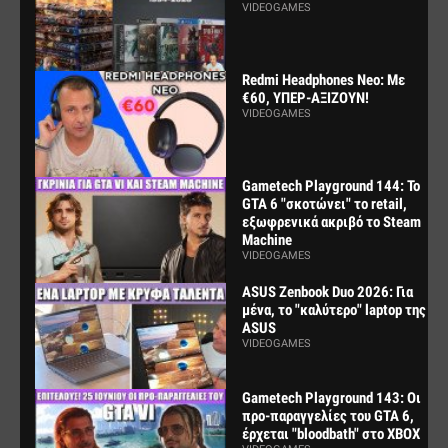
VIDEOGAMES
Redmi Headphones Neo: Με
€60, ΥΠΕΡ-ΑΞΙΖΟΥΝ!
VIDEOGAMES
Gametech Playground 144: Το
GTA 6 "σκοτώνει" το retail,
εξωφρενικά ακριβό το Steam
Machine
VIDEOGAMES
ASUS Zenbook Duo 2026: Για
μένα, το "καλύτερο" laptop της
ASUS
VIDEOGAMES
Gametech Playground 143: Οι
προ-παραγγελίες του GTA 6,
έρχεται "bloodbath" στο XBOX