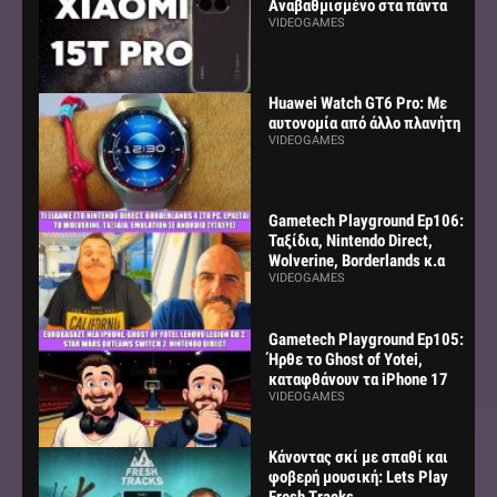
Αναβαθμισμένο στα πάντα
VIDEOGAMES
Huawei Watch GT6 Pro: Με
αυτονομία από άλλο πλανήτη
VIDEOGAMES
Gametech Playground Ep106:
Ταξίδια, Nintendo Direct,
Wolverine, Borderlands κ.α
VIDEOGAMES
Gametech Playground Ep105:
Ήρθε το Ghost of Yotei,
καταφθάνουν τα iPhone 17
VIDEOGAMES
Κάνοντας σκί με σπαθί και
φοβερή μουσική: Lets Play
Fresh Tracks