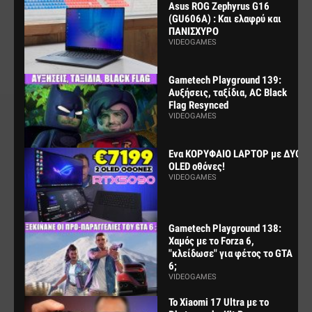
Asus ROG Zephyrus G16
(GU606A) : Και ελαφρύ και
ΠΑΝΙΣΧΥΡΟ
VIDEOGAMES
Gametech Playground 139:
Αυξήσεις, ταξίδια, AC Black
Flag Resynced
VIDEOGAMES
Ενα ΚΟΡΥΦΑΙΟ LAPTOP με ΔΥΟ
OLED οθόνες!
VIDEOGAMES
Gametech Playground 138:
Χαμός με το Forza 6,
"κλείδωσε" για φέτος το GTA
6;
VIDEOGAMES
Το Xiaomi 17 Ultra με το