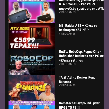
GTA 6 του PS5 Pro και οι
παρανοϊκές χρεώσεις στα ΑΤΜ
VIDEOGAMES
MSI Raider A18 – Κάνει τα
Desktop να ΚΛΑΙΝΕ ?
VIDEOGAMES
Παίζω RoboCop: Rogue City -
Unfinished Business στο PC σε
4K/max settings
VIDEOGAMES
ΤΑ ΣΠΑΕΙ το Donkey Kong
Bananza
VIDEOGAMES
Gametech Playground Ep98:
ΗΡΘΕ ΤΟ FBI!!!