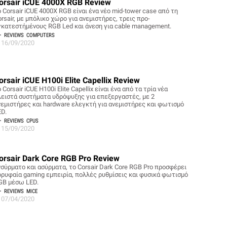
orsair iCUE 4000X RGB Review
 Corsair iCUE 4000X RGB είναι ένα νέο mid-tower case από τη
rsair, με μπόλικο χώρο για ανεμιστήρες, τρεις προ-
γκατεστήμένους RGB Led και άνεση για cable management.
REVIEWS
COMPUTERS
16/09/2020
orsair iCUE H100i Elite Capellix Review
 Corsair iCUE H100i Elite Capellix είναι ένα από τα τρία νέα
λειστά συστήματα υδρόψυξης για επεξεργαστές, με 2
νεμιστήρες και hardware ελεγκτή για ανεμιστήρες και φωτισμό
ED.
REVIEWS
CPUS
15/09/2020
orsair Dark Core RGB Pro Review
νσύρματο και ασύρματα, το Corsair Dark Core RGB Pro προσφέρει
ορυφαία gaming εμπειρία, πολλές ρυθμίσεις και φυσικά φωτισμό
GB μέσω LED.
REVIEWS
MICE
07/04/2020