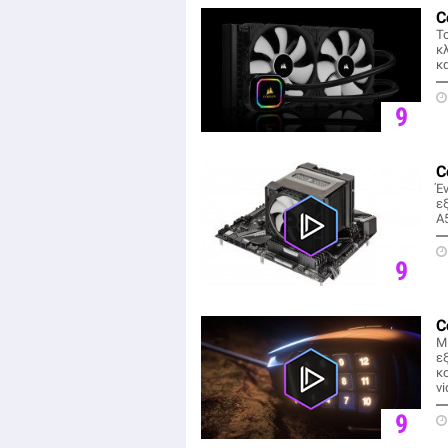
C
Τ
κ
κα
9
C
Έ
εξ
A
9
C
Μ
εξ
κ
v
9