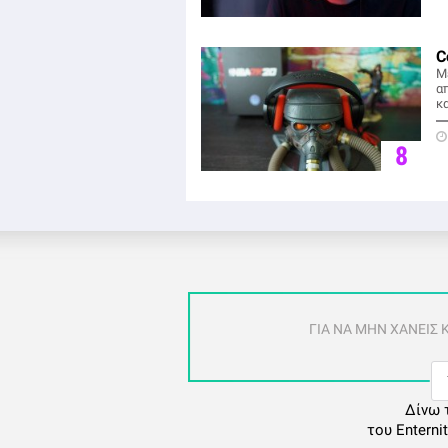
C
Μ
α
κ
8
ΓΙΑ ΝΑ ΜΗΝ ΧΑΝΕΙΣ
Δίνω 
του Enterni