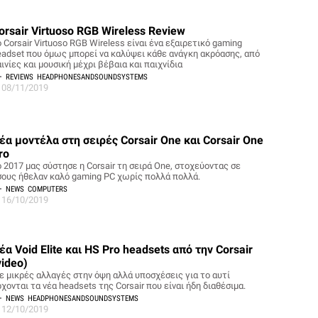
orsair Virtuoso RGB Wireless Review
 Corsair Virtuoso RGB Wireless είναι ένα εξαιρετικό gaming
eadset που όμως μπορεί να καλύψει κάθε ανάγκη ακρόασης, από
ινίες και μουσική μέχρι βέβαια και παιχνίδια
REVIEWS
HEADPHONESANDSOUNDSYSTEMS
08/11/2019
έα μοντέλα στη σειρές Corsair One και Corsair One
ro
ο 2017 μας σύστησε η Corsair τη σειρά One, στοχεύοντας σε
σους ήθελαν καλό gaming PC χωρίς πολλά πολλά.
NEWS
COMPUTERS
16/10/2019
έα Void Elite και HS Pro headsets από την Corsair
video)
ε μικρές αλλαγές στην όψη αλλά υποσχέσεις για το αυτί
χονται τα νέα headsets της Corsair που είναι ήδη διαθέσιμα.
NEWS
HEADPHONESANDSOUNDSYSTEMS
12/10/2019