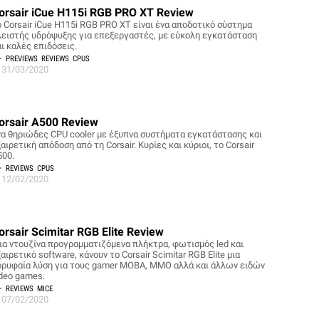
orsair iCue H115i RGB PRO XT Review
ο Corsair iCue H115i RGB PRO XT είναι ένα αποδοτικό σύστημα
λειστής υδρόψυξης για επεξεργαστές, με εύκολη εγκατάσταση
ι καλές επιδόσεις.
PREVIEWS
REVIEWS
CPUS
31/03/2020
orsair A500 Review
να θηριώδες CPU cooler με έξυπνα συστήματα εγκατάστασης και
αιρετική απόδοση από τη Corsair. Κυρίες και κύριοι, το Corsair
500.
REVIEWS
CPUS
12/02/2020
orsair Scimitar RGB Elite Review
ια ντουζίνα προγραμματιζόμενα πλήκτρα, φωτισμός led και
αιρετικό software, κάνουν το Corsair Scimitar RGB Elite μια
ορυφαία λύση για τους gamer MOBA, ΜΜΟ αλλά και άλλων ειδών
ideo games.
REVIEWS
MICE
07/02/2020