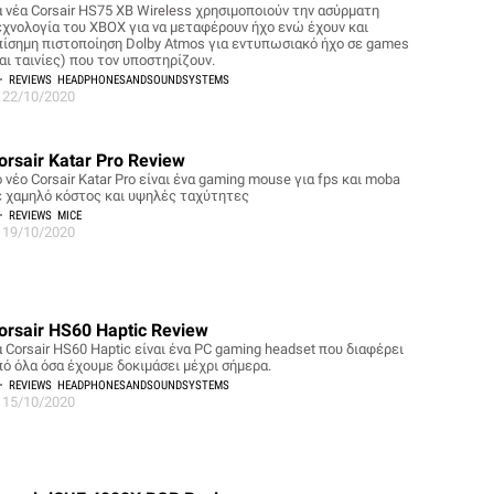
α νέα Corsair HS75 XB Wireless χρησιμοποιούν την ασύρματη
εχνολογία του XBOX για να μεταφέρουν ήχο ενώ έχουν και
πίσημη πιστοποίηση Dolby Atmos για εντυπωσιακό ήχο σε games
αι ταινίες) που τον υποστηρίζουν.
REVIEWS
HEADPHONESANDSOUNDSYSTEMS
22/10/2020
orsair Katar Pro Review
 νέο Corsair Katar Pro είναι ένα gaming mouse για fps και moba
ε χαμηλό κόστος και υψηλές ταχύτητες
REVIEWS
MICE
19/10/2020
orsair HS60 Haptic Review
 Corsair HS60 Haptic είναι ένα PC gaming headset που διαφέρει
πό όλα όσα έχουμε δοκιμάσει μέχρι σήμερα.
REVIEWS
HEADPHONESANDSOUNDSYSTEMS
15/10/2020