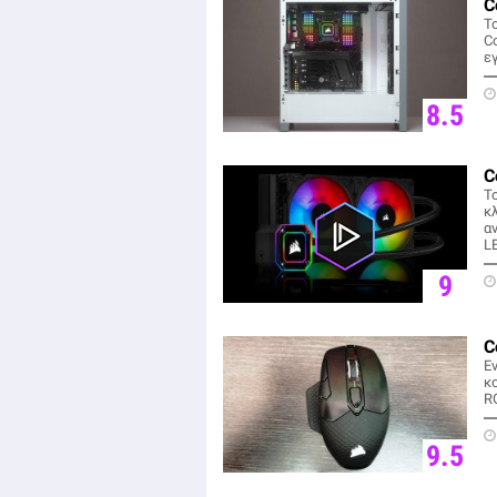
C
To
Co
ε
8.5
C
Το
κ
α
L
9
C
Ε
κ
R
9.5