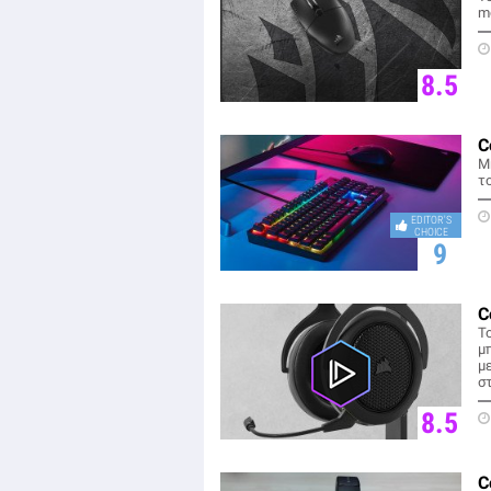
m
8.5
C
Μ
το
EDITOR'S
CHOICE
9
C
Τ
μ
με
σ
8.5
C