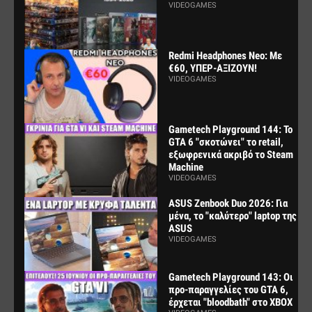
VIDEOGAMES
Redmi Headphones Neo: Με
€60, ΥΠΕΡ-ΑΞΙΖΟΥΝ!
VIDEOGAMES
Gametech Playground 144: Το
GTA 6 "σκοτώνει" το retail,
εξωφρενικά ακριβό το Steam
Machine
VIDEOGAMES
ASUS Zenbook Duo 2026: Για
μένα, το "καλύτερο" laptop της
ASUS
VIDEOGAMES
Gametech Playground 143: Οι
προ-παραγγελίες του GTA 6,
έρχεται "bloodbath" στο XBOX