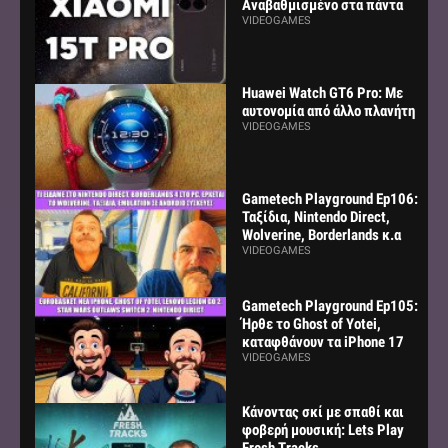
Αναβαθμισμένο στα πάντα
VIDEOGAMES
Huawei Watch GT6 Pro: Με
αυτονομία από άλλο πλανήτη
VIDEOGAMES
Gametech Playground Ep106:
Ταξίδια, Nintendo Direct,
Wolverine, Borderlands κ.α
VIDEOGAMES
Gametech Playground Ep105:
Ήρθε το Ghost of Yotei,
καταφθάνουν τα iPhone 17
VIDEOGAMES
Κάνοντας σκί με σπαθί και
φοβερή μουσική: Lets Play
Fresh Tracks