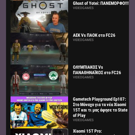
Ghost of Yotei: ΠΑΝΕΜΟΡΦΟ!!!
VIDEOGAMES
AEK Vs ΠΑΟΚ στο FC26
VIDEOGAMES
ΟΛΥΜΠΙΑΚΟΣ Vs
ΠΑΝΑΘΗΝΑΪΚΟΣ στο FC26
VIDEOGAMES
Gametech Playground Ep107:
Στο Μόναχο για τα νέα Xiaomi
15Τ και τι μας άφησε το State
of Play
VIDEOGAMES
Xiaomi 15T Pro: