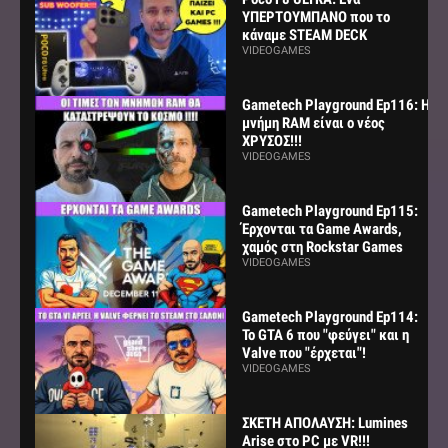
ΥΠΕΡΤΟΥΜΠΑΝΟ που το
κάναμε STEAM DECK
VIDEOGAMES
Gametech Playground Ep116: Η
μνήμη RAM είναι ο νέος
ΧΡΥΣΟΣ!!!
VIDEOGAMES
Gametech Playground Ep115:
Έρχονται τα Game Awards,
χαμός στη Rockstar Games
VIDEOGAMES
Gametech Playground Ep114:
Το GTA 6 που "φεύγει" και η
Valve που "έρχεται"!
VIDEOGAMES
ΣΚΕΤΗ ΑΠΟΛΑΥΣΗ: Lumines
Arise στο PC με VR!!!