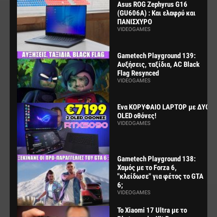
Asus ROG Zephyrus G16
(GU606A) : Και ελαφρύ και
ΠΑΝΙΣΧΥΡΟ
VIDEOGAMES
Gametech Playground 139:
Αυξήσεις, ταξίδια, AC Black
Flag Resynced
VIDEOGAMES
Ενα ΚΟΡΥΦΑΙΟ LAPTOP με ΔΥΟ
OLED οθόνες!
VIDEOGAMES
Gametech Playground 138:
Χαμός με το Forza 6,
"κλείδωσε" για φέτος το GTA
6;
VIDEOGAMES
Το Xiaomi 17 Ultra με το