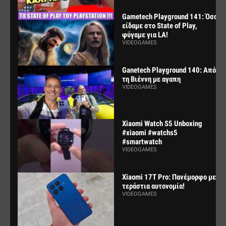
Gametech Playground 141: Όσα
είδαμε στο State of Play,
φύγαμε για LA!
VIDEOGAMES
Ganetech Playground 140: Από
τη Βιέννη με αγαπη
VIDEOGAMES
Xiaomi Watch S5 Unboxing
#xiaomi #watchs5
#smartwatch
VIDEOGAMES
Xiaomi 17T Pro: Πανέμορφο με
τεράστια αυτονομία!
VIDEOGAMES