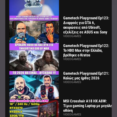
Gametech Playground Ep123:
Διαρροές για GTA 6,
ακυρώσεις από Ubisoft,
εξελίξεις σε ASUS και Sony
VIDEOGAMES
Gametech Playground Ep122:
Το HBO Max στην Ελλάδα,
βρέθηκε ο Kratos
VIDEOGAMES
Gametech Playground Ep121:
Καλώς μας ήρθες 2026
VIDEOGAMES
MSI Crosshair A18 HX A8W:
Τίμιο gaming Laptop με μεγάλη
οθόνη
VIDEOGAMES