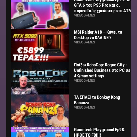
GTA 6 του PS5 Pro και οι
παρανοϊκές χρεώσεις στα ΑΤΜ
VIDEOGAMES
MSI Raider A18 – Κάνει τα
Desktop να ΚΛΑΙΝΕ ?
VIDEOGAMES
Παίζω RoboCop: Rogue City -
Unfinished Business στο PC σε
4K/max settings
VIDEOGAMES
ΤΑ ΣΠΑΕΙ το Donkey Kong
Bananza
VIDEOGAMES
Gametech Playground Ep98:
ΗΡΘΕ ΤΟ FBI!!!