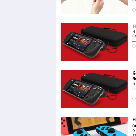
Η
H 
S
Κ
θ
Η
h
Η
c
Ο
ε