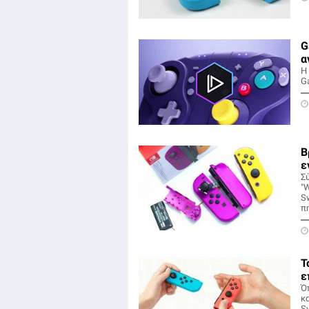
G
α
H
Ga
Β
ε
Σ
"W
S
π
Τ
ε
Ό
κ
Sw