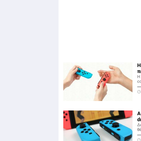
Η
π
Η
co
Α
d
Δ
θέ