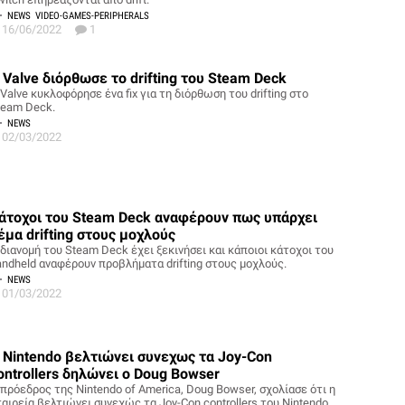
NEWS
VIDEO-GAMES-PERIPHERALS
16/06/2022
1
 Valve διόρθωσε το drifting του Steam Deck
Valve κυκλοφόρησε ένα fix για τη διόρθωση του drifting στο
team Deck.
NEWS
02/03/2022
άτοχοι του Steam Deck αναφέρουν πως υπάρχει
έμα drifting στους μοχλούς
 διανομή του Steam Deck έχει ξεκινήσει και κάποιοι κάτοχοι του
andheld αναφέρουν προβλήματα drifting στους μοχλούς.
NEWS
01/03/2022
 Nintendo βελτιώνει συνεχως τα Joy-Con
ontrollers δηλώνει ο Doug Bowser
 πρόεδρος της Nintendo of America, Doug Bowser, σχολίασε ότι η
ταιρεία βελτιώνει συνεχώς τα Joy-Con controllers του Nintendo