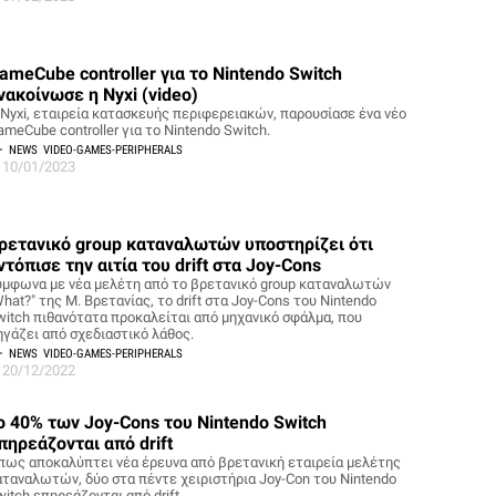
ameCube controller για το Nintendo Switch
νακοίνωσε η Nyxi (video)
 Nyxi, εταιρεία κατασκευής περιφερειακών, παρουσίασε ένα νέο
meCube controller για το Nintendo Switch.
NEWS
VIDEO-GAMES-PERIPHERALS
10/01/2023
ρετανικό group καταναλωτών υποστηρίζει ότι
ντόπισε την αιτία του drift στα Joy-Cons
ύμφωνα με νέα μελέτη από το βρετανικό group καταναλωτών
hat?" της Μ. Βρετανίας, το drift στα Joy-Cons του Nintendo
witch πιθανότατα προκαλείται από μηχανικό σφάλμα, που
ηγάζει από σχεδιαστικό λάθος.
NEWS
VIDEO-GAMES-PERIPHERALS
20/12/2022
ο 40% των Joy-Cons του Nintendo Switch
πηρεάζονται από drift
πως αποκαλύπτει νέα έρευνα από βρετανική εταιρεία μελέτης
αταναλωτών, δύο στα πέντε χειριστήρια Joy-Con του Nintendo
itch επηρεάζονται από drift.