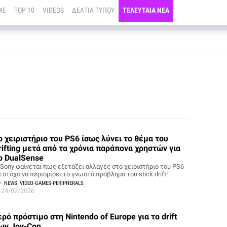
ME
TOP 10
VIDEOS
ΔΕΛΤΙΑ ΤΥΠΟΥ
ΤΕΛΕΥΤΑΙΑ ΝΕΑ
o χειριστήριο του PS6 ίσως λύνει το θέμα του
rifting μετά από τα χρόνια παράπονα χρηστών για
ο DualSense
 Sony φαίνεται πως εξετάζει αλλαγές στο χειριστήριο του PS6
 στόχο να περιορίσει το γνωστό πρόβλημα του stick drift!
NEWS
VIDEO-GAMES-PERIPHERALS
24/07/2026
ερό πρόστιμο στη Nintendo of Europe για το drift
ων Joy-Con