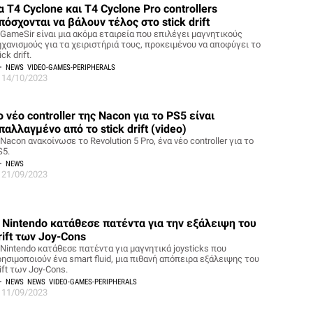
α T4 Cyclone και T4 Cyclone Pro controllers
πόσχονται να βάλουν τέλος στο stick drift
 GameSir είναι μια ακόμα εταιρεία που επιλέγει μαγνητικούς
ηχανισμούς για τα χειριστήριά τους, προκειμένου να αποφύγει το
ick drift.
NEWS
VIDEO-GAMES-PERIPHERALS
14/10/2023
ο νέο controller της Nacon για το PS5 είναι
παλλαγμένο από το stick drift (video)
Nacon ανακοίνωσε το Revolution 5 Pro, ένα νέο controller για το
S5.
NEWS
21/09/2023
 Nintendo κατάθεσε πατέντα για την εξάλειψη του
rift των Joy-Cons
 Nintendo κατάθεσε πατέντα για μαγνητικά joysticks που
ησιμοποιούν ένα smart fluid, μια πιθανή απόπειρα εξάλειψης του
ift των Joy-Cons.
NEWS
NEWS
VIDEO-GAMES-PERIPHERALS
11/09/2023