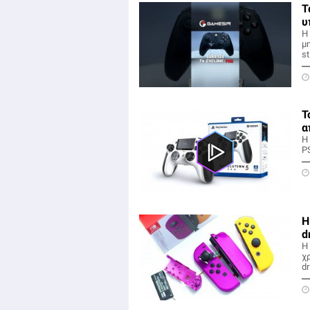
Τ
υ
Η
μ
st
Τ
α
H 
P
H
d
Η
χρ
dr