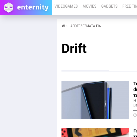
VIDEOGAMES
MOVIES
GADGETS
FREE TI
ΑΠΟΤΕΛΕΣΜΑΤΑ ΓΙΑ
Drift
T
d
τ
Η
με
Γ
τ