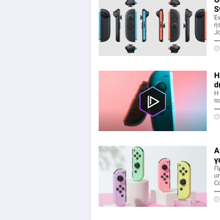
S
Έ
ήτ
Jo
Η
d
H
π
Α
γ
Π
υ
C