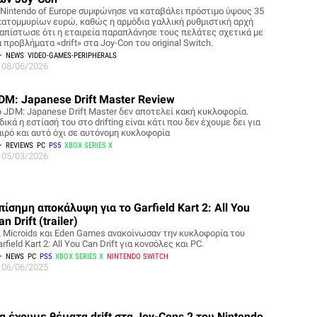
 Nintendo of Europe συμφώνησε να καταβάλει πρόστιμο ύψους 35
κατομμυρίων ευρώ, καθώς η αρμόδια γαλλική ρυθμιστική αρχή
ιαπίστωσε ότι η εταιρεία παραπλάνησε τους πελάτες σχετικά με
 προβλήματα «drift» στα Joy-Con του original Switch.
NEWS
VIDEO-GAMES-PERIPHERALS
08/06/2026
DM: Japanese Drift Master Review
ο JDM: Japanese Drift Master δεν αποτελεί κακή κυκλοφορία.
δικά η εστίασή του στο drifting είναι κάτι που δεν έχουμε δει για
αιρό και αυτό όχι σε αυτόνομη κυκλοφορία
REVIEWS
PC
PS5
XBOX SERIES X
05/03/2026
πίσημη αποκάλυψη για το Garfield Kart 2: All You
an Drift (trailer)
ι Microids και Eden Games ανακοίνωσαν την κυκλοφορία του
rfield Kart 2: All You Can Drift για κονσόλες και PC.
NEWS
PC
PS5
XBOX SERIES X
NINTENDO SWITCH
06/06/2025
α έχουμε θέματα drift στα Joy-Cons 2 του Nintendo