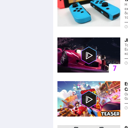
Η
ε
δ
τα
J
Τ
Ει
κ
7
Ε
C
Ο
Ga
Θ