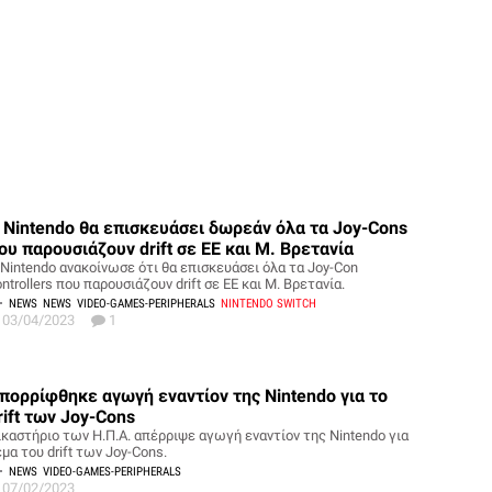
 Nintendo θα επισκευάσει δωρεάν όλα τα Joy-Cons
ου παρουσιάζουν drift σε ΕΕ και Μ. Βρετανία
 Nintendo ανακοίνωσε ότι θα επισκευάσει όλα τα Joy-Con
ntrollers που παρουσιάζουν drift σε ΕΕ και Μ. Βρετανία.
NEWS
NEWS
VIDEO-GAMES-PERIPHERALS
NINTENDO SWITCH
03/04/2023
1
πορρίφθηκε αγωγή εναντίον της Nintendo για το
rift των Joy-Cons
ικαστήριο των Η.Π.Α. απέρριψε αγωγή εναντίον της Nintendo για
μα του drift των Joy-Cons.
NEWS
VIDEO-GAMES-PERIPHERALS
07/02/2023